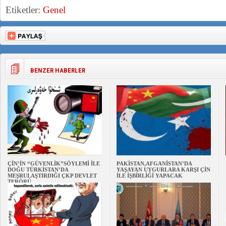
Etiketler:
Genel
BENZER HABERLER
ÇİN’İN “GÜVENLİK”SÖYLEMİ İLE
PAKİSTAN,AFGANİSTAN’DA
DOĞU TÜRKİSTAN’DA
YAŞAYAN UYGURLARA KARŞI ÇİN
MEŞRULAŞTIRDIĞI ÇKP DEVLET
İLE İŞBİRLİĞİ YAPACAK
TERÖRÜ