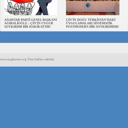
ANAHTAR PARTİ GENEL BAŞKANI
ÇİN’İN DOĞU TÜRKİSTAN’DAKİ
AĞIRALİOĞLU : ÇİN’İN UYGUR
UYGULAMALARI SİSTEMATİK
SOYKIRIMI BİR HAKİKATTIR!
POSTMODERN BİR SOYKIRIMDIR!
www.uyghurnet.org Tüm hakları saklıdır