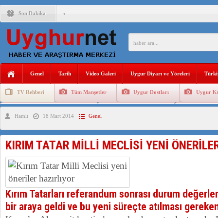
Son Dakika
ANAHTAR PARTİ GENEL BAŞKANI AĞIRALİOĞLU : ÇİN’İN
ÇİN’İN DOĞU TÜRKİSTAN’DAKİ UYGULAMALARI SİSTEM
DİYANET AKADEMİSİ BAŞKANI DOÇ.DR.KAAN : DOĞU TÜR
Genel
Tarih
Video Galeri
Uygur Diyarı ve Yöreleri
Türki
150 YILDIR KAYNAYAN YARAMIZ : ÇİN İŞGALİNDEKİ DO
TV Rehberi
Tüm Manşetler
Uygur Dostları
Uygur Kü
ÇİN’İN UYGUR POLİTİKALARINI ÖVEN DİYANET AKADEM
Uygurlarda Düğün ve Cenaze
Uygur Geleneksel Tip
Uygur Gele
Hamit
18 Mart 2014
Genel
MHP’DEN URUMÇİ KATLİAMI MESAJİ : 05.07.2009 URUM
ÇİN’İN ANKARA BÜYÜKELÇİSİ JİANG’İN TRABZON ZİYAR
KIRIM TATAR MİLLİ MECLİSİ YENİ ÖNERİLE
Kırım Tatarları referandum sonrası durum değerle
bir araya geldi ve bu yeni süreçte atılması gereken