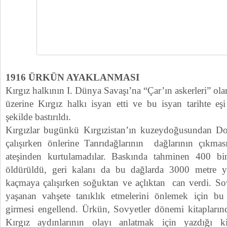
1916 ÜRKÜN AYAKLANMASI
Kırgız halkının I. Dünya Savaşı’na “Çar’ın askerleri” ola
üzerine Kırgız halkı isyan etti ve bu isyan tarihte eş
şekilde bastırıldı.
Kırgızlar bugünkü Kırgızistan’ın kuzeydoğusundan D
çalışırken önlerine Tanrıdağlarının dağlarının çıkma
ateşinden kurtulamadılar. Baskında tahminen 400 bi
öldürüldü, geri kalanı da bu dağlarda 3000 metre yü
kaçmaya çalışırken soğuktan ve açlıktan can verdi. S
yaşanan vahşete tanıklık etmelerini önlemek için b
girmesi engellend. Ürkün, Sovyetler dönemi kitaplarınd
Kırgız aydınlarının olayı anlatmak için yazdığı ki