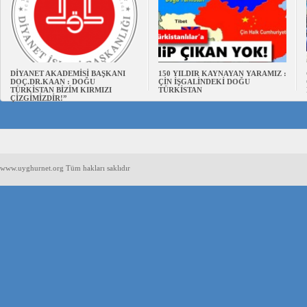
DİYANET AKADEMİSİ BAŞKANI
150 YILDIR KAYNAYAN YARAMIZ :
DOÇ.DR.KAAN : DOĞU
ÇİN İŞGALİNDEKİ DOĞU
TÜRKİSTAN BİZİM KIRMIZI
TÜRKİSTAN
ÇİZGİMİZDİR!”
www.uyghurnet.org Tüm hakları saklıdır