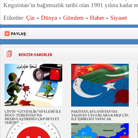
Kırgızistan’ın bağımsızlık tarihi olan 1991 yılına kadar e
Etiketler:
Çin
»
Dünya
»
Gündem
»
Haber
»
Siyaset
BENZER HABERLER
ÇİN’İN “GÜVENLİK”SÖYLEMİ İLE
PAKİSTAN,AFGANİSTAN’DA
DOĞU TÜRKİSTAN’DA
YAŞAYAN UYGURLARA KARŞI ÇİN
MEŞRULAŞTIRDIĞI ÇKP DEVLET
İLE İŞBİRLİĞİ YAPACAK
TERÖRÜ