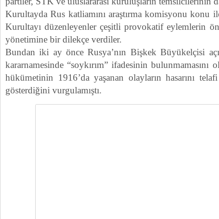
partiler, STK ve uluslararası kuruluşların temsilcilerinin da
Kurultayda Rus katliamını araştırma komisyonu konu ile 
Kurultayı düzenleyenler çeşitli provokatif eylemlerin ön
yönetimine bir dilekçe verdiler.
Bundan iki ay önce Rusya’nın Bişkek Büyükelçisi aç
kararnamesinde “soykırım” ifadesinin bulunmamasını o
hükümetinin 1916’da yaşanan olayların hasarını telaf
gösterdiğini vurgulamıştı.