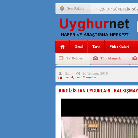
Son Dakika
ÇİN’İN “GÜVENLİK”SÖ
PAKİSTAN,AFGANİSTAN
ANAHTAR PARTİ GENEL 
Genel
Tarih
Video Galeri
ÇİN’İN DOĞU TÜRKİST
TV Rehberi
Tüm Manşetler
DİYANET AKADEMİSİ B
Uygurlarda Düğün ve Cenaze
Uygur 
Hamit
26 Temmuz 2016
150 YILDIR KAYNAYAN
Genel
,
Tüm Manşetler
ÇİN’İN UYGUR POLİTİ
KIRGİZİSTAN UYGURLARI : KALKIŞMAY
MHP’DEN URUMÇİ KATL