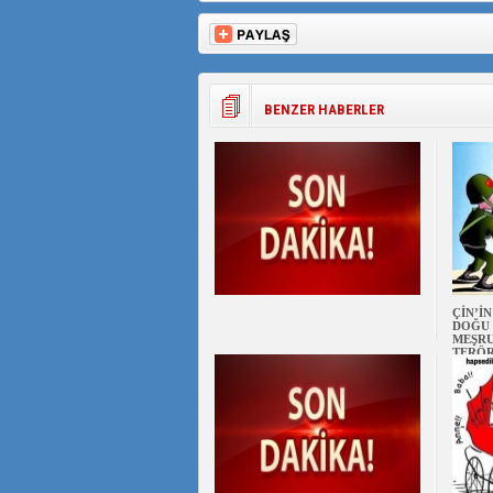
BENZER HABERLER
ÇİN’İ
DOĞU 
MEŞRU
TERÖ