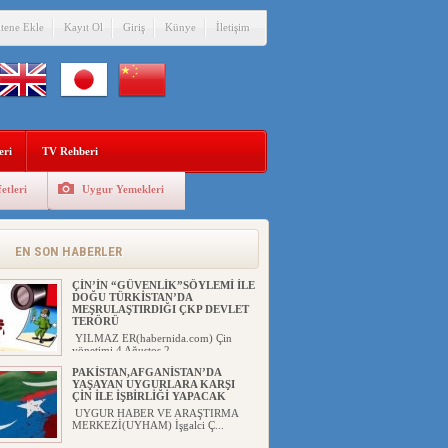
itene Ekle
Kayıt Ol
Giriş
Künye
İletişim
eri
TV Rehberi
etleri
Uygur Yemekleri
Eğitimci Abdull...
EN SON HABERLER
ÇİN’İN “GÜVENLİK”SÖYLEMİ İLE
DOĞU TÜRKİSTAN’DA
MEŞRULAŞTIRDIĞI ÇKP DEVLET
TERÖRÜ
YILMAZ ER(habernida.com) Çin
yönetimi 4 Ağustos 2...
PAKİSTAN,AFGANİSTAN’DA
YAŞAYAN UYGURLARA KARŞI
ÇİN İLE İŞBİRLİĞİ YAPACAK
UYGUR HABER VE ARAŞTIRMA
MERKEZİ(UYHAM) İşgalci Ç...