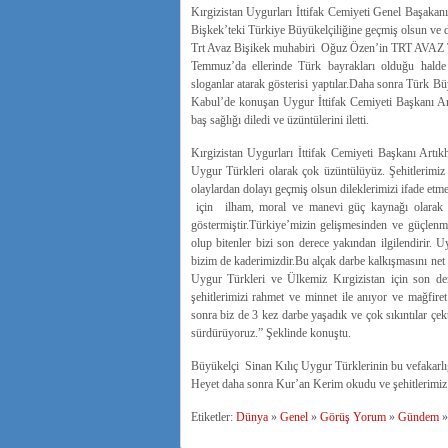
Kırgizistan Uygurları İttifak Cemiyeti Genel Başakan
Bişkek’teki Türkiye Büyükelçiliğine geçmiş olsun ve d
Trt Avaz Bişikek muhabiri Oğuz Özen’in TRT AVAZ Tv.k
Temmuz’da ellerinde Türk bayrakları olduğu halde 
sloganlar atarak gösterisi yaptılar.Daha sonra Türk Bü
Kabul’de konuşan Uygur İttifak Cemiyeti Başkanı Ar
baş sağlığı diledi ve üzüntülerini iletti.
Kırgizistan Uygurları İttifak Cemiyeti Başkanı Artı
Uygur Türkleri olarak çok üzüntülüyüz. Şehitlerimiz 
olaylardan dolayı geçmiş olsun dileklerimizi ifade et
için ilham, moral ve manevi güç kaynağı olarak g
göstermiştir.Türkiye’mizin gelişmesinden ve güçle
olup bitenler bizi son derece yakından ilgilendirir. 
bizim de kaderimizdir.Bu alçak darbe kalkışmasını net v
Uygur Türkleri ve Ülkemiz Kırgizistan için son de
şehitlerimizi rahmet ve minnet ile anıyor ve mağfiret
sonra biz de 3 kez darbe yaşadık ve çok sıkıntılar çe
sürdürüyoruz.” Şeklinde konuştu.
Büyükelçi Sinan Kılıç Uygur Türklerinin bu vefakarlığ
Heyet daha sonra Kur’an Kerim okudu ve şehitlerimiz ve
Etiketler:
Dünya
»
Genel
»
Görüş Yorum
»
Gündem