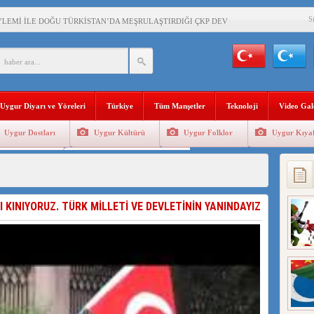
S
YLEMİ İLE DOĞU TÜRKİSTAN’DA MEŞRULAŞTIRDIĞI ÇKP DEVLET TERÖRÜ
’DA YAŞAYAN UYGURLARA KARŞI ÇİN İLE İŞBİRLİĞİ YAPACAK
BAŞKANI AĞIRALİOĞLU : ÇİN’İN UYGUR SOYKIRIMI BİR HAKİKATTIR!
Uygur Diyarı ve Yöreleri
Türkiye
Tüm Manşetler
Teknoloji
Video Gal
AN’DAKİ UYGULAMALARI SİSTEMATİK POSTMODERN BİR SOYKIRIMDIR!
Uygur Dostları
Uygur Kültürü
Uygur Folklor
Uygur Kıyaf
AŞKANI DOÇ.DR.KAAN : DOĞU TÜRKİSTAN BİZİM KIRMIZI ÇİZGİMİZDİR!”
Geleneksel Tip
Uygur Geleneksel Sporlar
 YARAMIZ : ÇİN İŞGALİNDEKİ DOĞU TÜRKİSTAN
KALARINI ÖVEN DİYANET AKADEMİSİ BAŞKANI’NA TEPKİLER SÜRÜYOR
I KINIYORUZ. TÜRK MİLLETİ VE DEVLETİNİN YANINDAYIZ
İAMI MESAJİ : 05.07.2009 URUMÇİ ŞEHİTLERİNİ RAHMETLE ANIYORUZ