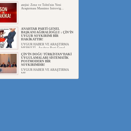
atejisi: Zenz ve Tohti'nin Yeni
Araştırması Massimo Introvig...
ANAHTAR PARTİ GENEL
BAŞKANI AĞIRALİOĞLU : ÇİN’İN
UYGUR SOYKIRIMI BİR
HAKİKATTIR!
UYGUR HABER VE ARAŞTIRMA
MERKEZİ Anahtar Parti Genel
Başka...
ÇİN’İN DOĞU TÜRKİSTAN’DAKİ
UYGULAMALARI SİSTEMATİK
POSTMODERN BİR
SOYKIRIMDIR!
UYGUR HABER VE ARAŞTIRMA
ME...
DİYANET AKADEMİSİ BAŞKANI
DOÇ.DR.KAAN : DOĞU
TÜRKİSTAN BİZİM KIRMIZI
ÇİZGİMİZDİR!”
UYGUR HABER VE ARAŞTIRMA
MERKEZİ(UYHAM) 19...
150 YILDIR KAYNAYAN YARAMIZ
: ÇİN İŞGALİNDEKİ DOĞU
TÜRKİSTAN
Mete YAVUZ( yenişafak.com) İkinci
Dünya Sa...
ÇİN’İN UYGUR POLİTİKALARINI