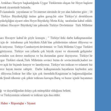
ı Artıkhacı Haciyev başkanlığında Uygur Türklerinin oluşan bir Heyet başkent
estek ziyaretinde bulundu.
analında yayınlanan ve Trt.internet sitesinde de yer alan haberine göre ; 18
Türkiye Büyükelçiliği önüne gelen gurup,bir süre Türkiye’yi destekleyen
yükelçiliğini ziyaret eden Heyet Büyükelçi Metin Kılıç tarafından kabul edildi.
tıkhacı Hocayev Büyükelçi’nin şahsında Türkiye Devletimize Türk Milletine
khacı Hocayev kabul’de şöyle konuştu ; “ Türkiye’deki darbe kalkışmasından
için de istirabımız çok büyüktür.Allah’dan şehitlerimize rahmet diliyoruz ve
mek istiyoruz. Türkiye Cumhuriyeti devletimizi ve Türk Milletini Uygur Türkleri
örüyoruz. Türkiye son yıllarda çok büyük siyasi ve ekonomik gelişmeler
nmesinden son derece mutluyuz ve bu durumdan gurur duyuyoruz. Türkiye’de
Uygur Türkleri olarak,Türk Milletinin sevinci bizim de sevincimizdir,kaderi ise
e açık bir biçimde kınıyor ve lanetliyoruz. Türkiye’nin istikrarı ve selameti biz
rece hayatı öneme sahiptir. Darbe kalkışmasında hayatlarını kaybeden aziz
 diliyoruz.İstikrar her ülke için çok önemlidir.Kırgizistan’ın bağımsızlığından
ktik.Şimdi ülkemiz çok şükür istikrara kavuştu.Barış ve huzur içinde hayatımızı
ı ve duyarlılğından dolayı çok müteşekkir olduğunu belirtti.
 Türkiyemizin selameti ve istikrarı için dua ettiler.
»
Haber
»
Röportajlar
»
Siyaset