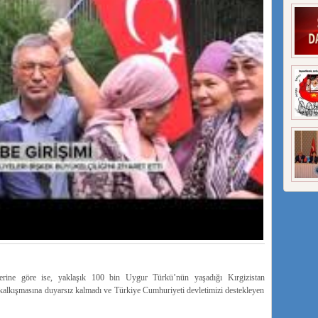
ine göre ise, yaklaşık 100 bin Uygur Türkü’nün yaşadığı Kırgizistan
alkışmasına duyarsız kalmadı ve Türkiye Cumhuriyeti devletimizi destekleyen