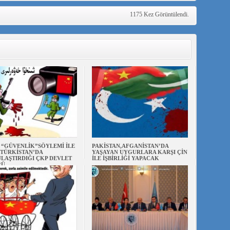
1175 Kez Görüntülendi.
N “GÜVENLİK”SÖYLEMİ İLE
PAKİSTAN,AFGANİSTAN’DA
TÜRKİSTAN’DA
YAŞAYAN UYGURLARA KARŞI ÇİN
LAŞTIRDIĞI ÇKP DEVLET
İLE İŞBİRLİĞİ YAPACAK
RÜ