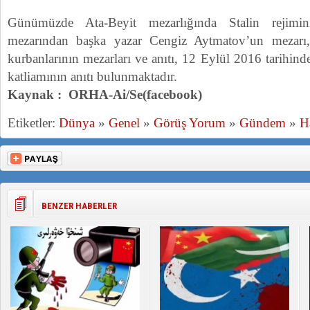
Günümüzde Ata-Beyit mezarlığında Stalin rejimin
mezarından başka yazar Cengiz Aytmatov’un mezar
kurbanlarının mezarları ve anıtı, 12 Eylül 2016 tarihinde
katliamının anıtı bulunmaktadır.
Kaynak : ORHA-Ai/Se(facebook)
Etiketler:
Dünya
»
Genel
»
Görüş Yorum
»
Gündem
»
H
BENZER HABERLER