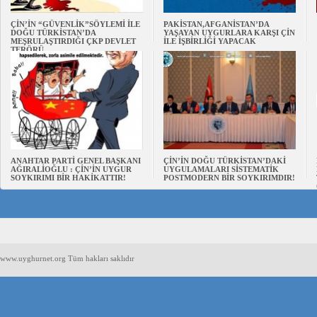
ÇİN’İN “GÜVENLİK”SÖYLEMİ İLE
PAKİSTAN,AFGANİSTAN’DA
DOĞU TÜRKİSTAN’DA
YAŞAYAN UYGURLARA KARŞI ÇİN
MEŞRULAŞTIRDIĞI ÇKP DEVLET
İLE İŞBİRLİĞİ YAPACAK
TERÖRÜ
ANAHTAR PARTİ GENEL BAŞKANI
ÇİN’İN DOĞU TÜRKİSTAN’DAKİ
AĞIRALİOĞLU : ÇİN’İN UYGUR
UYGULAMALARI SİSTEMATİK
SOYKIRIMI BİR HAKİKATTIR!
POSTMODERN BİR SOYKIRIMDIR!
www.uyghurnet.org Tüm hakları saklıdır