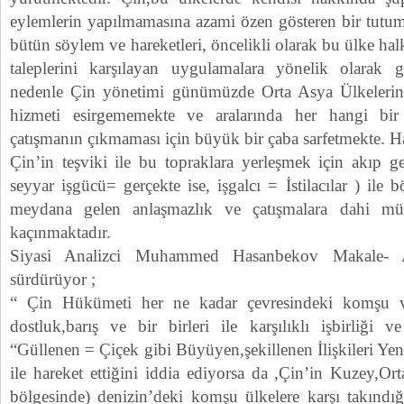
eylemlerin yapılmamasına azami özen gösteren bir tutum
bütün söylem ve hareketleri, öncelikli olarak bu ülke halk
taleplerini karşılayan uygulamalara yönelik olarak ge
nedenle Çin yönetimi günümüzde Orta Asya Ülkelerine
hizmeti esirgememekte ve aralarında her hangi bir 
çatışmanın çıkmaması için büyük bir çaba sarfetmekte. Ha
Çin’in teşviki ile bu topraklara yerleşmek için akıp g
seyyar işgücü= gerçekte ise, işgalcı = İstilacılar ) ile 
meydana gelen anlaşmazlık ve çatışmalara dahi mü
kaçınmaktadır.
Siyasi Analizci Muhammed Hasanbekov Makale- An
sürdürüyor ;
“ Çin Hükümeti her ne kadar çevresindeki komşu ve
dostluk,barış ve bir birleri ile karşılıklı işbirliği 
“Güllenen = Çiçek gibi Büyüyen,şekillenen İlişkileri Ye
ile hareket ettiğini iddia ediyorsa da ,Çin’in Kuzey,O
bölgesinde) denizin’deki komşu ülkelere karşı takındığ