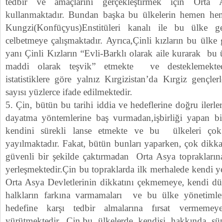
tedbir ve amaçlarını gerçekleştirmek için Orta A
kullanmaktadır. Bundan başka bu ülkelerin hemen h
Kungzi(Konfüçyus)Enstitüleri kanalı ile bu ülke g
celbetmeye çalışmaktadır. Ayrıca,Çinli kızların bu ülke 
yanı Çinli Kızların “Evli-Barklı olarak aile kurarak bu 
maddi olarak teşvik” etmekte ve desteklemekte
istatistiklere göre yalnız Kırgizistan’da Kırgiz gençler
sayısı yüzlerce ifade edilmektedir.
5. Çin, bütün bu tarihi iddia ve hedeflerine doğru ilerl
dayatma yöntemlerine baş vurmadan,işbirliği yapan b
kendini sürekli lanse etmekte ve bu ülkeleri ço
yayılmaktadır. Fakat, bütün bunları yaparken, çok dikk
güvenli bir şekilde çaktırmadan Orta Asya toprakların
yerleşmektedir.Çin bu topraklarda ilk merhalede kendi ye
Orta Asya Devletlerinin dikkatını çekmemeye, kendi dü
halkların farkına varmamaları ve bu ülke yönetimler
hedefine karşı tedbir almalarına fırsat vermemey
yürütmektedir. Çin,bu ülkelerde kendisi hakkında ş