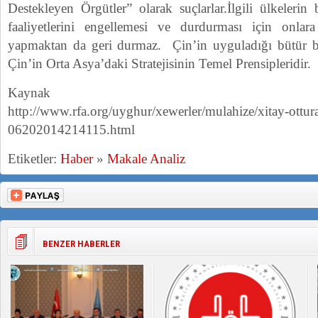
Destekleyen Örgütler” olarak suçlarlar.İlgili ülkelerin
faaliyetlerini engellemesi ve durdurması için onla
yapmaktan da geri durmaz. Çin’in uyguladığı bütür bu
Çin’in Orta Asya’daki Stratejisinin Temel Prensipleridir.
Kaynak
http://www.rfa.org/uyghur/xewerler/mulahize/xitay-ottura
06202014214115.html
Etiketler:
Haber
»
Makale Analiz
BENZER HABERLER