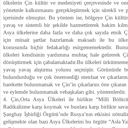
ülkelerin Çin kültür ve medeniyeti çerçevesinde ve o
yönetmle kalkınmasını gerçekleştirmek için sürekli ve p
içerisinde olmuştur. Bu yöntem ise, bölgeye Çin kültü
yavaş ve sistemli bir şekilde hazmettirerek hakim kılm
Asya ülkelerine daha fazla ve daha çok sayıda etnik Ç
için müsait şartlar hazırlamak maksadı ile bu ülke
konusunda hiçbir fedakarlığı esirgememektedir. Bun
ülkeleri kendisinin yardımına muhtaç hale getirerek 
dönüştürmek için çabalamaktadır.Bu ülkeleri ürkütmemek
yavaş yavaş alıştırma yolunu seçmiştir. Görünürde 
bulundurduğu ve çok önemsediği menfaat ve çıkarlarına 
harekette bulunmamak ve Çin’in çıkarlarını öne çıkaran v
ve eylemde bulunmamak vebaşkaları gibi. yöntemlerdir.
4. Çin,Orta Asya Ülkeleri ile birlikte “Milli Bölüc
Radikalizme karşı koymak ve bunlara karşı birlikte sav
Şanghay İşbirliği Örgütü’nde Rusya’nın etkisini nötrali
gelişmekte olan bazı Asya Ülkelerini bu örgüte “Asla Y