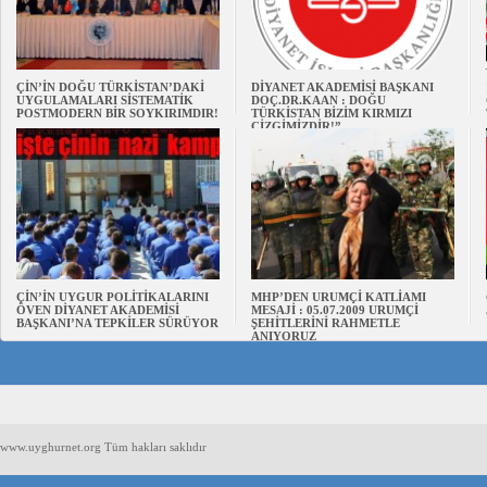
ÇİN’İN DOĞU TÜRKİSTAN’DAKİ
DİYANET AKADEMİSİ BAŞKANI
UYGULAMALARI SİSTEMATİK
DOÇ.DR.KAAN : DOĞU
POSTMODERN BİR SOYKIRIMDIR!
TÜRKİSTAN BİZİM KIRMIZI
ÇİZGİMİZDİR!”
ÇİN’İN UYGUR POLİTİKALARINI
MHP’DEN URUMÇİ KATLİAMI
ÖVEN DİYANET AKADEMİSİ
MESAJİ : 05.07.2009 URUMÇİ
BAŞKANI’NA TEPKİLER SÜRÜYOR
ŞEHİTLERİNİ RAHMETLE
ANIYORUZ
www.uyghurnet.org Tüm hakları saklıdır