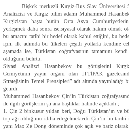
Bişkek merkezli Kırgiz-Rus Slav Üniversitesi Stra
Analizcisi ve Kırgiz bilim adamı Muhammed Hasanbeko
Kırgizistan başta bütün Orta Asya Cumhuriyetlerin
yerleşmek daha sonra ise,siyasal olarak hakim olmak ol
bu amacını tarihi bir hedef olarak kabul ettiğini, bu he
için, ilk adımda bu ülkeleri çeşitli yollarla kendine c
aşamada ise, Türkistan coğrafyasının tamamını kendi 
olduğunu belirtti.
Siyasi Analizci Hasanbekov bu görüşlerini Kırgizi
Cemiyetinin yayın organı olan İTTİPAK gazetesin
Stratejisinin Temel Prensipleri” adı altında yayınladığı b
getirdi.
Muhammed Hasanbekov Çin’in Türkistan coğrafyasında i
ile ilgili görüşlerini şu ana başlıklar halinde açıkladı ;
1. Çin 2 binkusur yıldan beri, Doğu Türkistan’ın ve b
toprağı olduğunu iddia edegelmektedir.Çin’in bu tarihi i
yanı Mao Ze Dong döneminde çok açık ve bariz olarak 