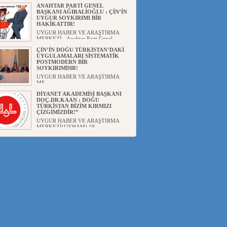
ANAHTAR PARTİ GENEL
BAŞKANI AĞIRALİOĞLU : ÇİN’İN
UYGUR SOYKIRIMI BİR
HAKİKATTIR!
UYGUR HABER VE ARAŞTIRMA
MERKEZİ Anahtar Parti Genel
Başka...
ÇİN’İN DOĞU TÜRKİSTAN’DAKİ
UYGULAMALARI SİSTEMATİK
POSTMODERN BİR
SOYKIRIMDIR!
UYGUR HABER VE ARAŞTIRMA
ME...
DİYANET AKADEMİSİ BAŞKANI
DOÇ.DR.KAAN : DOĞU
TÜRKİSTAN BİZİM KIRMIZI
ÇİZGİMİZDİR!”
UYGUR HABER VE ARAŞTIRMA
MERKEZİ(UYHAM) 19...
150 YILDIR KAYNAYAN YARAMIZ
: ÇİN İŞGALİNDEKİ DOĞU
TÜRKİSTAN
Mete YAVUZ( yenişafak.com) İkinci
Dünya Sa...
ÇİN’İN UYGUR POLİTİKALARINI
ÖVEN DİYANET AKADEMİSİ
BAŞKANI’NA TEPKİLER
SÜRÜYOR
UYGUR HABER VE ARAŞTIRMA
MERKEZİ(UYHAM) Diyanet
Akademis...
MHP’DEN URUMÇİ KATLİAMI