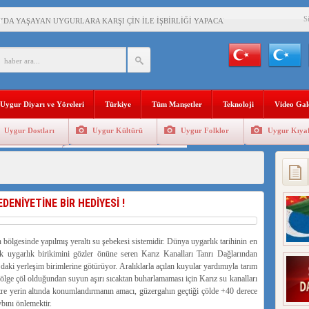
S
’DA YAŞAYAN UYGURLARA KARŞI ÇİN İLE İŞBİRLİĞİ YAPACAK
BAŞKANI AĞIRALİOĞLU : ÇİN’İN UYGUR SOYKIRIMI BİR HAKİKATTIR!
AN’DAKİ UYGULAMALARI SİSTEMATİK POSTMODERN BİR SOYKIRIMDIR!
Uygur Diyarı ve Yöreleri
Türkiye
Tüm Manşetler
Teknoloji
Video Gal
AŞKANI DOÇ.DR.KAAN : DOĞU TÜRKİSTAN BİZİM KIRMIZI ÇİZGİMİZDİR!”
Uygur Dostları
Uygur Kültürü
Uygur Folklor
Uygur Kıyaf
 YARAMIZ : ÇİN İŞGALİNDEKİ DOĞU TÜRKİSTAN
Geleneksel Tip
Uygur Geleneksel Sporlar
KALARINI ÖVEN DİYANET AKADEMİSİ BAŞKANI’NA TEPKİLER SÜRÜYOR
İAMI MESAJİ : 05.07.2009 URUMÇİ ŞEHİTLERİNİ RAHMETLE ANIYORUZ
ENİYETİNE BİR HEDİYESİ !
ölgesinde yapılmış yeraltı su şebekesi sistemidir. Dünya uygarlık tarihinin en
k uygarlık birikimini gözler önüne seren Karız Kanalları Tanrı Dağlarından
daki yerleşim birimlerine götürüyor. Aralıklarla açılan kuyular yardımıyla tarım
 bölge çöl olduğundan suyun aşırı sıcaktan buharlamaması için Karız su kanalları
metre yerin altında konumlandırmanın amacı, güzergahın geçtiği çölde +40 derece
bını önlemektir.