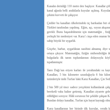
Kanalın derinliği 110 metre den başlıyor. Kanallar çö
kanal ağında belli aralıklarla kuyular açılmış. Kuyu
çekimi kuvveti ile çalışıyor.
Çinliler bu kanalları ülkelerindeki üç harikadan biri
Türkleri tarafından yapılmış. Eğim, açı, suyun akışın
gerekli. Bunu başarabilmeniz için matematiğin , fiziğ
yerleşik bir medeniyet var. Karız’ı inşa eden onaran bi
sahip büyük bir uygarlık.
Göçebe, barbar, uygarlıktan nasibini almamış diye ta
ortaya çıkıyor. Matematiğin, fiziğin mühendisliğin i
bulgularla ilk tarım toplumlarının dolayısıyla kö
ispatlanmıştır.
Tanrı Dağı’nın eriyen karları ile yeraltındaki su kay
Kanalları, 5 bin kilometre uzunluğuyla 6 bin kil
üzümleriyle ünlü Turfan’daki Karız Kanalları, Çin Sedd
2 bin 500 yıl önce sadece yerçekimi kullanılarak çal
bereketli vaha haline getirmiş. Kanalları ziyarete ge
edildiğini soruyor. Hâlâ sorunsuz bir şekilde çalışan K
Bundan dolayı kanallar, Turfan için hayat kaynağı ol
Karız kanallarının her birinde dik kuyular, yeraltı k