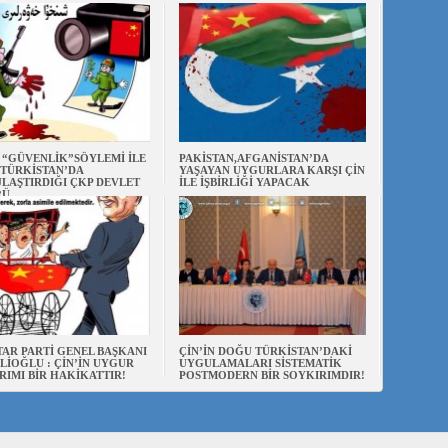
N “GÜVENLİK”SÖYLEMİ İLE
PAKİSTAN,AFGANİSTAN’DA
TÜRKİSTAN’DA
YAŞAYAN UYGURLARA KARŞI ÇİN
LAŞTIRDIĞI ÇKP DEVLET
İLE İŞBİRLİĞİ YAPACAK
RÜ
AR PARTİ GENEL BAŞKANI
ÇİN’İN DOĞU TÜRKİSTAN’DAKİ
LİOĞLU : ÇİN’İN UYGUR
UYGULAMALARI SİSTEMATİK
RIMI BİR HAKİKATTIR!
POSTMODERN BİR SOYKIRIMDIR!