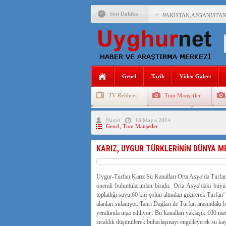
Son Dakika
PAKİSTAN,AFGANİSTAN
ANAHTAR PARTİ GENEL 
ÇİN’İN DOĞU TÜRKİST
Genel
Tarih
Video Galeri
DİYANET AKADEMİSİ B
TV Rehberi
Tüm Manşetler
150 YILDIR KAYNAYAN
Uygurlarda Düğün ve Cenaze
Uygur 
Hamit
18 Mayıs 2014
ÇİN’İN UYGUR POLİTİ
Genel
,
Tüm Manşetler
MHP’DEN URUMÇİ KATL
KARIZ, UYGUR TÜRKLERİNİN DÜNYA MED
Uygur-Turfan Karız Su Kanalları Orta Asya’da Turfan b
önemli buluntularından biridir. Orta Asya’daki büyü
topladığı suyu 60 km çölün altından geçirerek Turfan’ 
alanları sulanıyor. Tanrı Dağları ile Turfan arasındaki
yeraltında inşa ediliyor.. Bu kanalları yaklaşık 100 
sıcaklık düşünülerek buharlaşmayı engelleyerek su kay