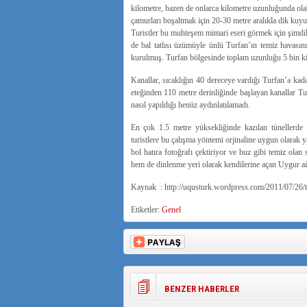
kilometre, bazen de onlarca kilometre uzunluğunda olabi
çamurları boşaltmak için 20-30 metre aralıkla dik kuyul
Turistler bu muhteşem mimari eseri görmek için şimdile
de bal tatlısı üzümüyle ünlü Turfan’ın temiz havasını
kurulmuş. Turfan bölgesinde toplam uzunluğu 5 bin kil
Kanallar, sıcaklığın 40 dereceye vardığı Turfan’a kad
eteğinden 110 metre derinliğinde başlayan kanallar T
nasıl yapıldığı henüz aydınlatılamadı.
En çok 1.5 metre yüksekliğinde kazılan tünellerde i
turistlere bu çalışma yöntemi orjinaline uygun olarak y
bol hatıra fotoğrafı çektiriyor ve buz gibi temiz olan
hem de dinlenme yeri olarak kendilerine açan Uygur ailel
Kaynak : http://uqusturk.wordpress.com/2011/07/26/turf
Etiketler:
Genel
BENZER HABERLER