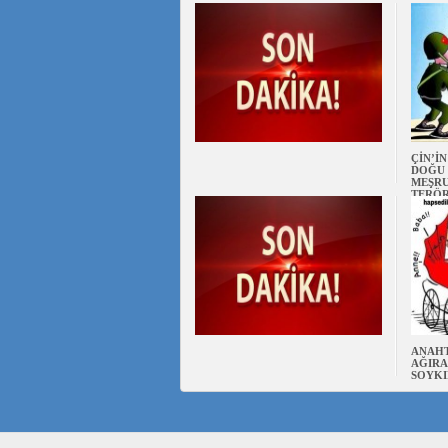
ÇİN’İ
DOĞU 
MEŞRU
TERÖ
ANAHT
AĞIRA
SOYKI