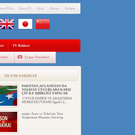
itene Ekle
Kayıt Ol
Giriş
Künye
İletişim
Eğitimci Abdull...
eri
TV Rehberi
etleri
Uygur Yemekleri
ÇİN’İN “GÜVENLİK”SÖYLEMİ İLE
DOĞU TÜRKİSTAN’DA
MEŞRULAŞTIRDIĞI ÇKP DEVLET
TERÖRÜ
EN SON HABERLER
YILMAZ ER(habernida.com) Çin
yönetimi 4 Ağustos 2...
PAKİSTAN,AFGANİSTAN’DA
YAŞAYAN UYGURLARA KARŞI
ÇİN İLE İŞBİRLİĞİ YAPACAK
UYGUR HABER VE ARAŞTIRMA
MERKEZİ(UYHAM) İşgalci Ç...
atejisi: Zenz ve Tohti'nin Yeni
Araştırması Massimo Introvig...