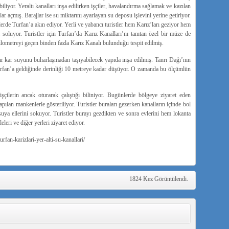
liyor. Yeraltı kanalları inşa edilirken işçiler, havalandırma sağlamak ve kazılan
ar açmış. Barajlar ise su miktarını ayarlayan su deposu işlevini yerine getiriyor.
rde Turfan’a akın ediyor. Yerli ve yabancı turistler hem Karız’ları geziyor hem
 soluyor. Turistler için Turfan’da Karız Kanalları’nı tanıtan özel bir müze de
ometreyi geçen binden fazla Karız Kanalı bulunduğu tespit edilmiş.
ar kar suyunu buharlaşmadan taşıyabilecek yapıda inşa edilmiş. Tanrı Dağı’nın
urfan’a geldiğinde derinliği 10 metreye kadar düşüyor. O zamanda bu ölçümlün
şçilerin ancak oturarak çalıştığı biliniyor. Bugünlerde bölgeye ziyaret eden
apılan mankenlerle gösteriliyor. Turistler buraları gezerken kanalların içinde bol
 suya ellerini sokuyor. Turistler burayı gezdikten ve sonra evlerini hem lokanta
eri ve diğer yerleri ziyaret ediyor.
an-karizlari-yer-alti-su-kanallari/
1824 Kez Görüntülendi.