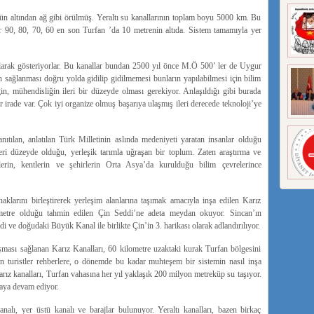
lün altından ağ gibi örülmüş. Yeraltı su kanallarının toplam boyu 5000 km. Bu
lar 90, 80, 70, 60 en son Turfan ’da 10 metrenin altıda. Sistem tamamıyla yer
 olarak gösteriyorlar. Bu kanallar bundan 2500 yıl önce M.Ö 500’ ler de Uygur
ın sağlanması doğru yolda gidilip gidilmemesi bunların yapılabilmesi için bilim
in, mühendisliğin ileri bir düzeyde olması gerekiyor. Anlaşıldığı gibi burada
r irade var. Çok iyi organize olmuş başarıya ulaşmış ileri derecede teknoloji’ye
nıtılan, anlatılan Türk Milletinin aslında medeniyeti yaratan insanlar olduğu
leri düzeyde olduğu, yerleşik tarımla uğraşan bir toplum. Zaten araştırma ve
ylerin, kentlerin ve şehirlerin Orta Asya’da kurulduğu bilim çevrelerince
naklarını birleştirerek yerleşim alanlarına taşımak amacıyla inşa edilen Karız
ometre olduğu tahmin edilen Çin Seddi’ne adeta meydan okuyor. Sincan’ın
i ve doğudaki Büyük Kanal ile birlikte Çin’in 3. harikası olarak adlandırılıyor.
ışması sağlanan Karız Kanalları, 60 kilometre uzaktaki kurak Turfan bölgesini
len turistler rehberlere, o dönemde bu kadar muhteşem bir sistemin nasıl inşa
arız kanalları, Turfan vahasına her yıl yaklaşık 200 milyon metreküp su taşıyor.
maya devam ediyor.
analı, yer üstü kanalı ve barajlar bulunuyor. Yeraltı kanalları, bazen birkaç