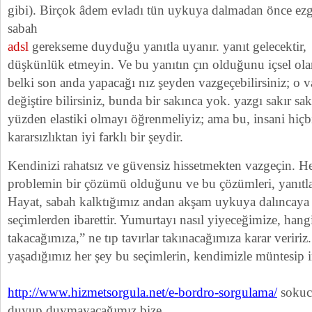
gibi). Birçok âdem evladı tün uykuya dalmadan önce ezgi
sabah
adsl
gerekseme duyduğu yanıtla uyanır. yanıt gelecektir,
düşkünlük etmeyin. Ve bu yanıtın çın olduğunu içsel olar
belki son anda yapacağı­ nız şeyden vazgeçebilirsiniz; o va
değiştire­ bilirsiniz, bunda bir sakınca yok. yazgı sakır sa
yüzden elastiki olmayı öğrenmeliyiz; ama bu, insani hiçb
kararsızlıktan iyi farklı bir şeydir.
Kendinizi rahatsız ve güvensiz hissetmekten vazgeçin. H
problemin bir çözümü olduğunu ve bu çözümleri, yanıtları
Hayat, sabah kalktığımız andan akşam uykuya dalıncaya 
seçimlerden ibarettir. Yumurtayı nasıl yiyeceğimize, hangi
takacağımıza,” ne tıp tavırlar takınacağımıza karar verir
yaşadığımız her şey bu seçimlerin, kendimizle müntesip 
http://www.hizmetsorgula.net/e-bordro-sorgulama/
sokuc
duyup duymayacağımız bize