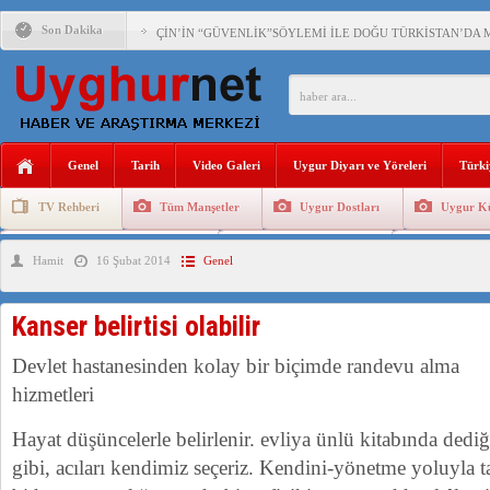
Son Dakika
ÇİN’İN “GÜVENLİK”SÖYLEMİ İLE DOĞU TÜRKİSTAN’DA 
PAKİSTAN,AFGANİSTAN’DA YAŞAYAN UYGURLARA KARŞI Ç
ANAHTAR PARTİ GENEL BAŞKANI AĞIRALİOĞLU : ÇİN’İN
Genel
Tarih
Video Galeri
Uygur Diyarı ve Yöreleri
Türki
ÇİN’İN DOĞU TÜRKİSTAN’DAKİ UYGULAMALARI SİSTEM
TV Rehberi
Tüm Manşetler
Uygur Dostları
Uygur Kü
DİYANET AKADEMİSİ BAŞKANI DOÇ.DR.KAAN : DOĞU TÜR
Uygurlarda Düğün ve Cenaze
Uygur Geleneksel Tip
Uygur Gele
Hamit
16 Şubat 2014
Genel
150 YILDIR KAYNAYAN YARAMIZ : ÇİN İŞGALİNDEKİ DO
ÇİN’İN UYGUR POLİTİKALARINI ÖVEN DİYANET AKADEM
Kanser belirtisi olabilir
MHP’DEN URUMÇİ KATLİAMI MESAJİ : 05.07.2009 URUM
Devlet hastanesinden kolay bir biçimde randevu alma
ÇİN’İN ANKARA BÜYÜKELÇİSİ JİANG’İN TRABZON ZİYAR
hizmetleri
Hayat düşüncelerle belirlenir. evliya ünlü kitabında dediğ
gibi, acıları kendimiz seçeriz. Kendini-yönetme yoluyla 