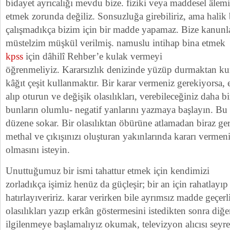
bidayet ayrıcalığı mevdu bize. fiziki veya maddesel âlem
etmek zorunda değiliz. Sonsuzluğa girebiliriz, ama halik 
çalışmadıkça bizim için bir madde yapamaz. Bize kanunl
müstelzim müşkül verilmiş. namuslu intihap bina etmek
kpss
için dâhilî Rehber’e kulak vermeyi
öğrenmeliyiz. Kararsızlık denizinde yüzüp durmaktan kur
kâğıt çeşit kullanmaktır. Bir karar vermeniz gerekiyorsa, 
alıp oturun ve değişik olasılıkları, verebileceğiniz daha bi
bunların olumlu- negatif yanlarını yazmaya başlayın. Bu 
düzene sokar. Bir olasılıktan öbürüne atlamadan biraz ge
methal ve çıkışınızı oluşturan yakınlarında kararı vermeni
olmasını isteyin.
Unuttuğumuz bir ismi tahattur etmek için kendimizi
zorladıkça işimiz henüz da güçleşir; bir an için rahatlayı
hatırlayıveririz. karar verirken bile ayrımsız madde geçer
olasılıkları yazıp erkân göstermesini istedikten sonra diğer
ilgilenmeye başlamalıyız okumak, televizyon alıcısı se