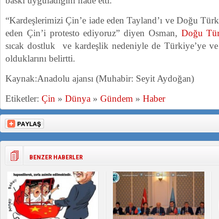
baskı uyguladığını ifade etti.
“Kardeşlerimizi Çin’e iade eden Tayland’ı ve Doğu Tür
eden Çin’i protesto ediyoruz” diyen Osman,
Doğu Tür
sıcak dostluk ve kardeşlik nedeniyle de Türkiye’ye v
olduklarını belirtti.
Kaynak:Anadolu ajansı (Muhabir: Seyit Aydoğan)
Etiketler:
Çin
»
Dünya
»
Gündem
»
Haber
BENZER HABERLER