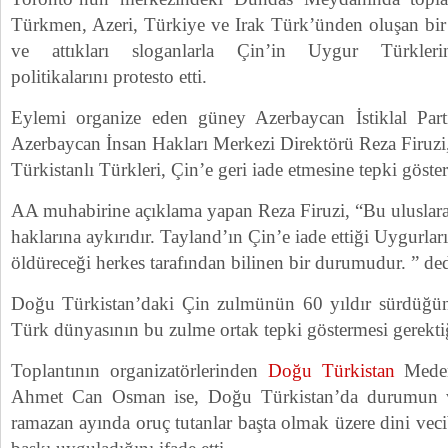
Türkmen, Azeri, Türkiye ve Irak Türk’ünden oluşan bir g
ve attıkları sloganlarla Çin’in Uygur Türkle
politikalarını protesto etti.
Eylemi organize eden güney Azerbaycan İstiklal Part
Azerbaycan İnsan Hakları Merkezi Direktörü Reza Firuzi
Türkistanlı Türkleri, Çin’e geri iade etmesine tepki göster
AA muhabirine açıklama yapan Reza Firuzi, “Bu uluslara
haklarına aykırıdır. Tayland’ın Çin’e iade ettiği Uygurları
öldüreceği herkes tarafından bilinen bir durumudur. ” ded
Doğu Türkistan’daki Çin zulmünün 60 yıldır sürdüğünü
Türk dünyasının bu zulme ortak tepki göstermesi gerektiğ
Toplantının organizatörlerinden
Doğu Türkistan
Meden
Ahmet Can Osman ise, Doğu Türkistan’da durumun 
ramazan ayında oruç tutanlar başta olmak üzere dini vecib