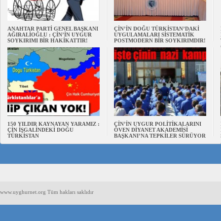
ANAHTAR PARTİ GENEL BAŞKANI
ÇİN’İN DOĞU TÜRKİSTAN’DAKİ
AĞIRALİOĞLU : ÇİN’İN UYGUR
UYGULAMALARI SİSTEMATİK
SOYKIRIMI BİR HAKİKATTIR!
POSTMODERN BİR SOYKIRIMDIR!
150 YILDIR KAYNAYAN YARAMIZ :
ÇİN’İN UYGUR POLİTİKALARINI
ÇİN İŞGALİNDEKİ DOĞU
ÖVEN DİYANET AKADEMİSİ
TÜRKİSTAN
BAŞKANI’NA TEPKİLER SÜRÜYOR
www.uyghurnet.org Tüm hakları saklıdır