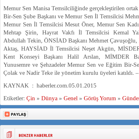
Memur Sen Manisa Temsilciliğinde gerçekleştirilen ortak 
Bir-Sen Şube Başkanı ve Memur Sen İl Temsilcisi Meh
Memur Sen İl Temsilcisi Mesut Öner, Memur Sen Kad
Mehtap Şirin, Hayrat Vakfı İl Temsilcisi Kemal 
Abdullah Tekin, ÖNSİAD Başkanı Mehmet Çavuşoğlu,
Aktaş, HAYSİAD İl Temsilcisi Neşet Akgün, MİSDE
Kent Konseyi Başkanı Halil Arslan, MİMDER Ba
Yunusemre ve Şehzadeler Memur Sen ve Eğitim Bir-Sen 
Çolak ve Nadir Teke ile yönetim kurulu üyeleri katıldı
KAYNAK : haberler.com.05.01.2015
Etiketler:
Çin
»
Dünya
»
Genel
»
Görüş Yorum
»
Günd
BENZER HABERLER