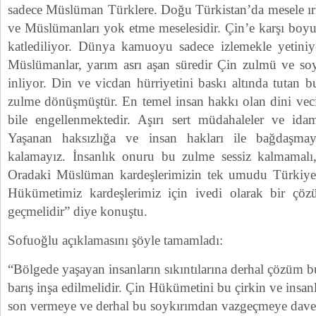
sadece Müslüman Türklere. Doğu Türkistan’da mesele ırk
ve Müslümanları yok etme meselesidir. Çin’e karşı bo
katlediliyor. Dünya kamuoyu sadece izlemekle yetiniy
Müslümanlar, yarım asrı aşan süredir Çin zulmü ve soy
inliyor. Din ve vicdan hürriyetini baskı altında tutan
zulme dönüşmüştür. En temel insan hakkı olan dini vecib
bile engellenmektedir. Aşırı sert müdahaleler ve idam
Yaşanan haksızlığa ve insan hakları ile bağdaşmay
kalamayız. İnsanlık onuru bu zulme sessiz kalmamalı,
Oradaki Müslüman kardeşlerimizin tek umudu Türkiye 
Hükümetimiz kardeşlerimiz için ivedi olarak bir çöz
geçmelidir” diye konuştu.
Sofuoğlu açıklamasını şöyle tamamladı:
“Bölgede yaşayan insanların sıkıntılarına derhal çözüm bu
barış inşa edilmelidir. Çin Hükümetini bu çirkin ve insan
son vermeye ve derhal bu soykırımdan vazgeçmeye dave