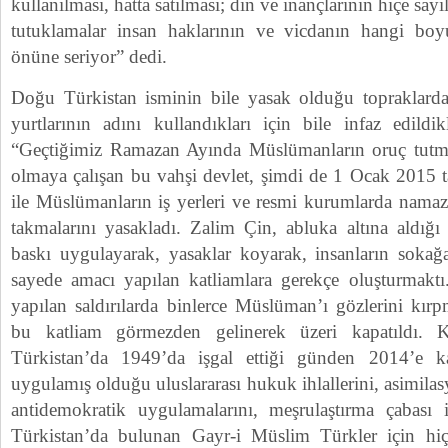
kullanılması, hatta satılması; din ve inançlarının hiçe say
tutuklamalar insan haklarının ve vicdanın hangi boy
önüne seriyor” dedi.
Doğu Türkistan isminin bile yasak olduğu topraklarda
yurtlarının adını kullandıkları için bile infaz edildi
“Geçtiğimiz Ramazan Ayında Müslümanların oruç tutmal
olmaya çalışan bu vahşi devlet, şimdi de 1 Ocak 2015 ta
ile Müslümanların iş yerleri ve resmi kurumlarda namaz
takmalarını yasakladı. Zalim Çin, abluka altına aldığı
baskı uygulayarak, yasaklar koyarak, insanların sokağ
sayede amacı yapılan katliamlara gerekçe oluşturmakt
yapılan saldırılarda binlerce Müslüman’ı gözlerini kırpm
bu katliam görmezden gelinerek üzeri kapatıldı. 
Türkistan’da 1949’da işgal ettiği günden 2014’e k
uygulamış olduğu uluslararası hukuk ihlallerini, asimila
antidemokratik uygulamalarını, meşrulaştırma çabası i
Türkistan’da bulunan Gayr-i Müslim Türkler için h