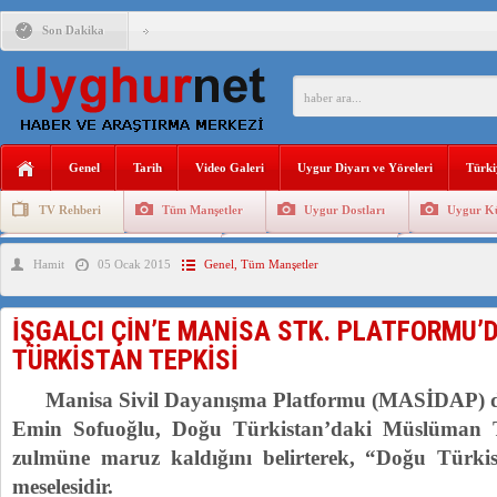
Son Dakika
ÇİN’İN “GÜVENLİK”SÖYLEMİ İLE DOĞU TÜRKİSTAN’DA 
PAKİSTAN,AFGANİSTAN’DA YAŞAYAN UYGURLARA KARŞI Ç
Genel
Tarih
Video Galeri
Uygur Diyarı ve Yöreleri
Türki
ANAHTAR PARTİ GENEL BAŞKANI AĞIRALİOĞLU : ÇİN’İN
TV Rehberi
Tüm Manşetler
Uygur Dostları
Uygur Kü
ÇİN’İN DOĞU TÜRKİSTAN’DAKİ UYGULAMALARI SİSTEM
Uygurlarda Düğün ve Cenaze
Uygur Geleneksel Tip
Uygur Gele
Hamit
05 Ocak 2015
Genel
,
Tüm Manşetler
DİYANET AKADEMİSİ BAŞKANI DOÇ.DR.KAAN : DOĞU TÜR
150 YILDIR KAYNAYAN YARAMIZ : ÇİN İŞGALİNDEKİ DO
İŞGALCI ÇİN’E MANİSA STK. PLATFORMU’
ÇİN’İN UYGUR POLİTİKALARINI ÖVEN DİYANET AKADEM
TÜRKİSTAN TEPKİSİ
MHP’DEN URUMÇİ KATLİAMI MESAJİ : 05.07.2009 URUM
Manisa Sivil Dayanışma Platformu (MASİDAP) 
Emin Sofuoğlu, Doğu Türkistan’daki Müslüman Tü
zulmüne maruz kaldığını belirterek, “Doğu Türki
meselesidir.