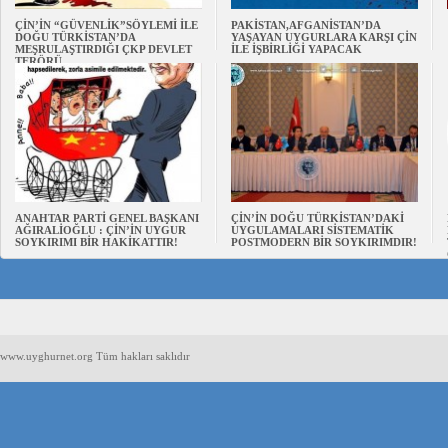
ÇİN’İN “GÜVENLİK”SÖYLEMİ İLE
PAKİSTAN,AFGANİSTAN’DA
DOĞU TÜRKİSTAN’DA
YAŞAYAN UYGURLARA KARŞI ÇİN
MEŞRULAŞTIRDIĞI ÇKP DEVLET
İLE İŞBİRLİĞİ YAPACAK
TERÖRÜ
ANAHTAR PARTİ GENEL BAŞKANI
ÇİN’İN DOĞU TÜRKİSTAN’DAKİ
AĞIRALİOĞLU : ÇİN’İN UYGUR
UYGULAMALARI SİSTEMATİK
SOYKIRIMI BİR HAKİKATTIR!
POSTMODERN BİR SOYKIRIMDIR!
www.uyghurnet.org Tüm hakları saklıdır