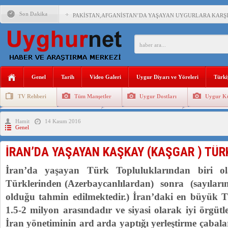
Son Dakika
PAKİSTAN,AFGANİSTAN’DA YAŞAYAN UYGURLARA KARŞI Ç
ANAHTAR PARTİ GENEL BAŞKANI AĞIRALİOĞLU : ÇİN’İN
ÇİN’İN DOĞU TÜRKİSTAN’DAKİ UYGULAMALARI SİSTEM
Genel
Tarih
Video Galeri
Uygur Diyarı ve Yöreleri
Türki
DİYANET AKADEMİSİ BAŞKANI DOÇ.DR.KAAN : DOĞU TÜR
TV Rehberi
Tüm Manşetler
Uygur Dostları
Uygur Kü
150 YILDIR KAYNAYAN YARAMIZ : ÇİN İŞGALİNDEKİ DO
Uygurlarda Düğün ve Cenaze
Uygur Geleneksel Tip
Uygur Gele
Hamit
14 Kasım 2016
ÇİN’İN UYGUR POLİTİKALARINI ÖVEN DİYANET AKADEM
Genel
MHP’DEN URUMÇİ KATLİAMI MESAJİ : 05.07.2009 URUM
İRAN’DA YAŞAYAN KAŞKAY (KAŞGAR ) TÜR
ÇİN’İN ANKARA BÜYÜKELÇİSİ JİANG’İN TRABZON ZİYAR
İran’da yaşayan Türk Topluluklarından biri 
Türklerinden (Azerbaycanlılardan) sonra (sayıları
olduğu tahmin edilmektedir.) İran’daki en büyük T
1.5-2 milyon arasındadır ve siyasi olarak iyi örgütl
İran yönetiminin ard arda yaptığı yerleştirme çaba