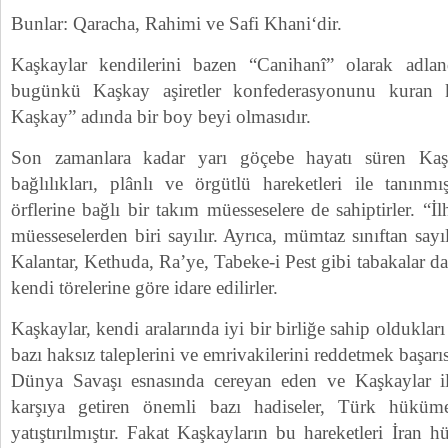
Bunlar: Qaracha, Rahimi ve Safi Khani‘dir.
Kaşkaylar kendilerini bazen “Canihanî” olarak adla
bugünkü Kaşkay aşiretler konfederasyonunu kuran 
Kaşkay” adında bir boy beyi olmasıdır.
Son zamanlara kadar yarı göçebe hayatı süren Kaşka
bağlılıkları, plânlı ve örgütlü hareketleri ile tanınmı
örflerine bağlı bir takım müesseselere de sahiptirler. “İl
müesseselerden biri sayılır. Ayrıca, mümtaz sınıftan sayıl
Kalantar, Kethuda, Ra’ye, Tabeke-i Pest gibi tabakalar d
kendi törelerine göre idare edilirler.
Kaşkaylar, kendi aralarında iyi bir birliğe sahip olduklar
bazı haksız taleplerini ve emrivakilerini reddetmek başarıs
Dünya Savaşı esnasında cereyan eden ve Kaşkaylar il
karşıya getiren önemli bazı hadiseler, Türk hüküme
yatıştırılmıştır. Fakat Kaşkayların bu hareketleri İran 