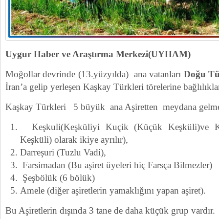
Uygur Haber ve Araştırma Merkezi(UYHAM)
Moğollar devrinde (13.yüzyılda) ana vatanları
Doğu Tü
İran’a gelip yerleşen Kaşkay Türkleri törelerine bağlılıkla
Kaşkay Türkleri 5 büyük ana Aşiretten meydana gelme
Keşkuli(Keşküliyi Kuçik (Küçük Keşküli)ve K
Keşküli) olarak ikiye ayrılır),
Darreşuri (Tuzlu Vadi),
Farsimadan (Bu aşiret üyeleri hiç Farsça Bilmezler)
Şeşbölük (6 bölük)
Amele (diğer aşiretlerin yamaklığını yapan aşiret).
Bu Aşiretlerin dışında 3 tane de daha küçük grup vardır.