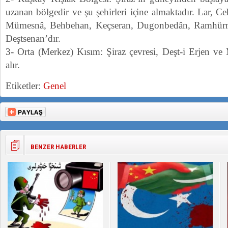
uzanan bölgedir ve şu şehirleri içine almaktadır. Lar, 
Mümesnâ, Behbehan, Keçseran, Dugonbedân, Ramhür
Deştsenan’dır.
3- Orta (Merkez) Kısım: Şiraz çevresi, Deşt-i Erjen ve M
alır.
Etiketler:
Genel
BENZER HABERLER