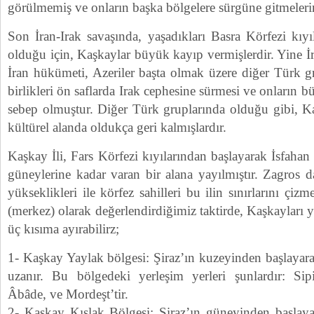
görülmemiş ve onların başka bölgelere sürgüne gitmeleri
Son İran-Irak savaşında, yaşadıkları Basra Körfezi kıyı
olduğu için, Kaşkaylar büyük kayıp vermişlerdir. Yine İr
İran hükümeti, Azeriler başta olmak üzere diğer Türk g
birlikleri ön saflarda Irak cephesine sürmesi ve onların 
sebep olmuştur. Diğer Türk gruplarında olduğu gibi, 
kültürel alanda oldukça geri kalmışlardır.
Kaşkay İli, Fars Körfezi kıyılarından başlayarak İsfahan
güneylerine kadar varan bir alana yayılmıştır. Zagros da
yükseklikleri ile körfez sahilleri bu ilin sınırlarını çizm
(merkez) olarak değerlendirdiğimiz taktirde, Kaşkayları ya
üç kısıma ayırabilirz;
1- Kaşkay Yaylak bölgesi: Şiraz’ın kuzeyinden başlayar
uzanır. Bu bölgedeki yerleşim yerleri şunlardır: Sip
Âbâde, ve Mordeşt’tir.
2- Kaşkay Kışlak Bölgesi: Şiraz’ın güneyinden başlaya