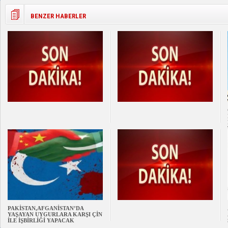
BENZER HABERLER
PAKİSTAN,AFGANİSTAN’DA
YAŞAYAN UYGURLARA KARŞI ÇİN
İLE İŞBİRLİĞİ YAPACAK