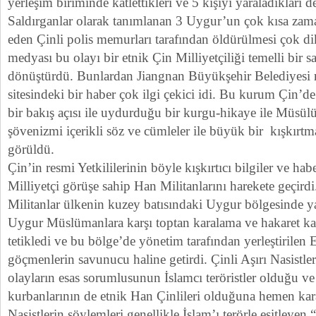
yerleşim biriminde katlettikleri ve 5 kişiyi yaraladıkları 
Saldırganlar olarak tanımlanan 3 Uygur’un çok kısa zama
eden Çinli polis memurları tarafından öldürülmesi çok dik
medyası bu olayı bir etnik Çin Milliyetçiliği temelli bir s
dönüştürdü. Bunlardan Jiangnan Büyükşehir Belediyesi 
sitesindeki bir haber çok ilgi çekici idi. Bu kurum Çin’de
bir bakış açısı ile uydurduğu bir kurgu-hikaye ile Müsü
şövenizmi içerikli söz ve cümleler ile büyük bir kışkırtma
görüldü.
Çin’in resmi Yetkililerinin böyle kışkırtıcı bilgiler ve habe
Milliyetçi görüşe sahip Han Militanlarını harekete geçirdi
Militanlar ülkenin kuzey batısındaki Uygur bölgesinde 
Uygur Müslümanlara karşı toptan karalama ve hakaret ka
tetikledi ve bu bölge’de yönetim tarafından yerleştirilen 
göçmenlerin savunucu haline getirdi. Çinli Aşırı Nasistl
olayların esas sorumlusunun İslamcı teröristler olduğu ve
kurbanlarının de etnik Han Çinlileri olduğuna hemen kara
Nasistlerin söylemleri genellikle İslam’ı terörle eşitleye