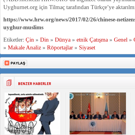
Uyghurnet.org için Tilmaç tarafından Türkçe’ye aktarılmış
https://www.hrw.org/news/2017/02/26/chinese-netizen
uyghur-muslims
Etiketler:
Çin
»
Din
»
Dünya
»
etnik Çatışma
»
Genel
»
»
Makale Analiz
»
Röportajlar
»
Siyaset
BENZER HABERLER