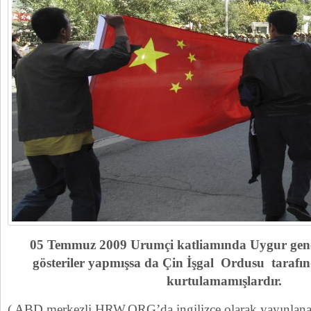
05 Temmuz 2009 Urumçi katliamında Uygur gençl
gösteriler yapmışsa da Çin İşgal Ordusu taraf
kurtulamamışlardır.
( ABD.merkezli HRW.ORG’da ingilizce olarak yayınlan