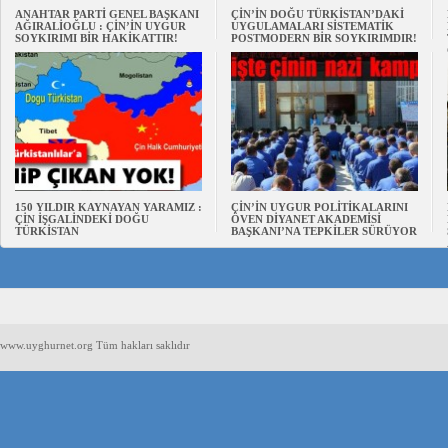
ANAHTAR PARTİ GENEL BAŞKANI
ÇİN’İN DOĞU TÜRKİSTAN’DAKİ
AĞIRALİOĞLU : ÇİN’İN UYGUR
UYGULAMALARI SİSTEMATİK
SOYKIRIMI BİR HAKİKATTIR!
POSTMODERN BİR SOYKIRIMDIR!
150 YILDIR KAYNAYAN YARAMIZ :
ÇİN’İN UYGUR POLİTİKALARINI
ÇİN İŞGALİNDEKİ DOĞU
ÖVEN DİYANET AKADEMİSİ
TÜRKİSTAN
BAŞKANI’NA TEPKİLER SÜRÜYOR
www.uyghurnet.org Tüm hakları saklıdır