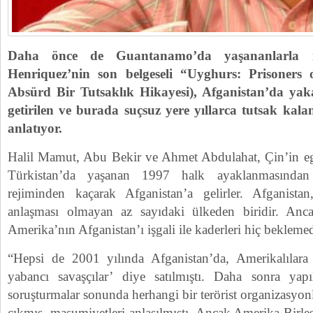
Daha önce de Guantanamo’da yaşananlarla il
Henriquez’nin son belgeseli “Uyghurs: Prisoners
Absürd Bir Tutsaklık Hikayesi), Afganistan’da y
getirilen ve burada suçsuz yere yıllarca tutsak kala
anlatıyor.
Halil Mamut, Abu Bekir ve Ahmet Abdulahat, Çin’in eg
Türkistan’da yaşanan 1997 halk ayaklanmasından
rejiminden kaçarak Afganistan’a gelirler. Afganista
anlaşması olmayan az sayıdaki ülkeden biridir. Anc
Amerika’nın Afganistan’ı işgali ile kaderleri hiç beklemedi
“Hepsi de 2001 yılında Afganistan’da, Amerikalılara 
yabancı savaşçılar’ diye satılmıştı. Daha sonra yap
soruşturmalar sonunda herhangi bir terörist organizasyon
çıkmış, masumiyetleri anlaşılmıştı. Ancak Amerika Birleş