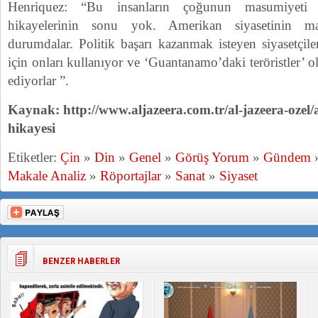
Henriquez: “Bu insanların çoğunun masumiyeti 
hikayelerinin sonu yok. Amerikan siyasetinin ma
durumdalar. Politik başarı kazanmak isteyen siyasetçiler
için onları kullanıyor ve ‘Guantanamo’daki teröristler’
ediyorlar ”.
Kaynak: http://www.aljazeera.com.tr/al-jazeera-ozel/
hikayesi
Etiketler:
Çin
»
Din
»
Genel
»
Görüş Yorum
»
Gündem
Makale Analiz
»
Röportajlar
»
Sanat
»
Siyaset
BENZER HABERLER