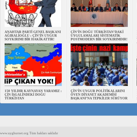
ANAHTAR PARTİ GENEL BAŞKANI
ÇİN’İN DOĞU TÜRKİSTAN’DAKİ
AĞIRALİOĞLU : ÇİN’İN UYGUR
UYGULAMALARI SİSTEMATİK
SOYKIRIMI BİR HAKİKATTIR!
POSTMODERN BİR SOYKIRIMDIR!
150 YILDIR KAYNAYAN YARAMIZ :
ÇİN’İN UYGUR POLİTİKALARINI
ÇİN İŞGALİNDEKİ DOĞU
ÖVEN DİYANET AKADEMİSİ
TÜRKİSTAN
BAŞKANI’NA TEPKİLER SÜRÜYOR
www.uyghurnet.org Tüm hakları saklıdır