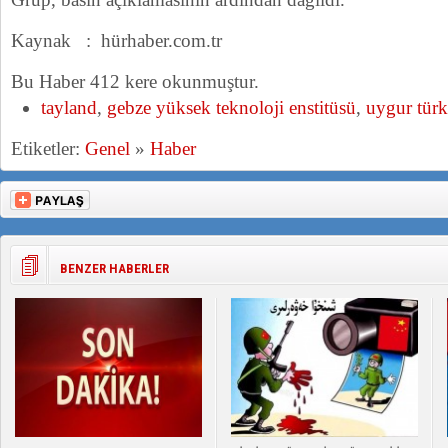
Kaynak : hürhaber.com.tr
Bu Haber 412 kere okunmuştur.
tayland
,
gebze yüksek teknoloji enstitüsü
,
uygur türk
Etiketler:
Genel
»
Haber
BENZER HABERLER