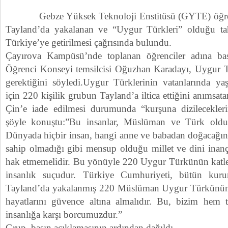
Gebze Yüksek Teknoloji Enstitüsü (GYTE) öğrenci
Tayland’da yakalanan ve “Uygur Türkleri” olduğu tah
Türkiye’ye getirilmesi çağrısında bulundu.
Çayırova Kampüsü’nde toplanan öğrenciler adına ba
Öğrenci Konseyi temsilcisi Oğuzhan Karadayı, Uygur Tü
gerektiğini söyledi.Uygur Türklerinin vatanlarında y
için 220 kişilik grubun Tayland’a iltica ettiğini anımsat
Çin’e iade edilmesi durumunda “kurşuna dizilecekleri
şöyle konuştu:”Bu insanlar, Müslüman ve Türk oldukla
Dünyada hiçbir insan, hangi anne ve babadan doğacağın
sahip olmadığı gibi mensup olduğu millet ve dini inan
hak etmemelidir. Bu yönüyle 220 Uygur Türkünün katle
insanlık suçudur. Türkiye Cumhuriyeti, bütün kurum
Tayland’da yakalanmış 220 Müslüman Uygur Türkünün,
hayatlarını güvence altına almalıdır. Bu, bizim hem 
insanlığa karşı borcumuzdur.”
Grup, basın açıklamasının ardından dağıldı.