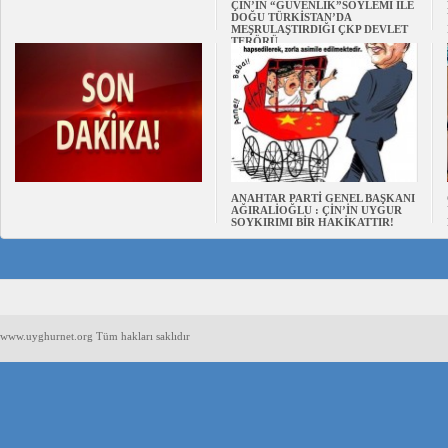
ÇİN’İN “GÜVENLİK”SÖYLEMİ İLE
DOĞU TÜRKİSTAN’DA
MEŞRULAŞTIRDIĞI ÇKP DEVLET
TERÖRÜ
ANAHTAR PARTİ GENEL BAŞKANI
AĞIRALİOĞLU : ÇİN’İN UYGUR
SOYKIRIMI BİR HAKİKATTIR!
www.uyghurnet.org Tüm hakları saklıdır