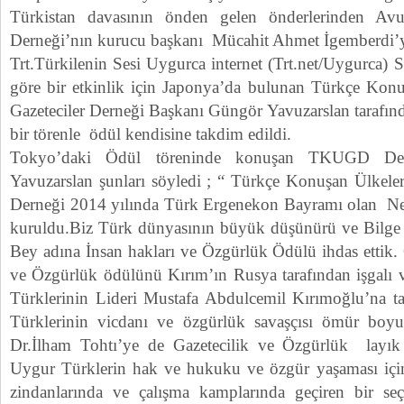
Türkistan davasının önden gelen önderlerinden Avu
Derneği’nın kurucu başkanı Mücahit Ahmet İgemberdi’ye
Trt.Türkilenin Sesi Uygurca internet (Trt.net/Uygurca) Si
göre bir etkinlik için Japonya’da bulunan Türkçe Konuş
Gazeteciler Derneği Başkanı Güngör Yavuzarslan tarafı
bir törenle ödül kendisine takdim edildi.
Tokyo’daki Ödül töreninde konuşan TKUGD Der
Yavuzarslan şunları söyledi ; “ Türkçe Konuşan Ülkeler 
Derneği 2014 yılında Türk Ergenekon Bayramı olan N
kuruldu.Biz Türk dünyasının büyük düşünürü ve Bilge şa
Bey adına İnsan hakları ve Özgürlük Ödülü ihdas ettik. 
ve Özgürlük ödülünü Kırım’ın Rusya tarafından işgalı v
Türklerinin Lideri Mustafa Abdulcemil Kırımoğlu’na t
Türklerinin vicdanı ve özgürlük savaşçısı ömür bo
Dr.İlham Tohtı’ye de Gazetecilik ve Özgürlük layık 
Uygur Türklerin hak ve hukuku ve özgür yaşaması içi
zindanlarında ve çalışma kamplarında geçiren bir s