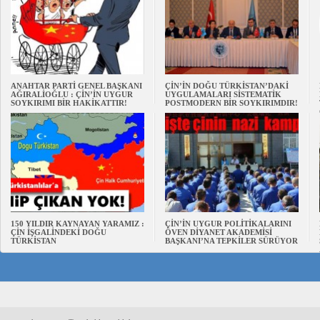
ANAHTAR PARTİ GENEL BAŞKANI
ÇİN’İN DOĞU TÜRKİSTAN’DAKİ
AĞIRALİOĞLU : ÇİN’İN UYGUR
UYGULAMALARI SİSTEMATİK
SOYKIRIMI BİR HAKİKATTIR!
POSTMODERN BİR SOYKIRIMDIR!
150 YILDIR KAYNAYAN YARAMIZ :
ÇİN’İN UYGUR POLİTİKALARINI
ÇİN İŞGALİNDEKİ DOĞU
ÖVEN DİYANET AKADEMİSİ
TÜRKİSTAN
BAŞKANI’NA TEPKİLER SÜRÜYOR