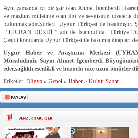
Aynı zamanda iyi bir şair olan Ahmet İgemberdi Hasreti 
ve mazlum milletinie olan ilgi ve sevgisinin dizelerle dile
bulunmaktadır.Şiirleri Uygur Türkçesi ile basılmıştır. Ş
“HİCRAN DERDİ ” adı ile İstanbul’da Türkiye Türkç
Çeşitli konularda Uygur Türkçesi ile basılmış kitapları 
Uygur Haber ve Araştırma Merkezi (UYHAM
Mücahidimiz Sayın Ahmet İgemberdi Büyüğümüzü 
eder,sağlıklı,esenlikli ve huzurlu nice uzun ömürler dil
Etiketler:
Dünya
»
Genel
»
Haber
»
Kültür Sanat
BENZER HABERLER