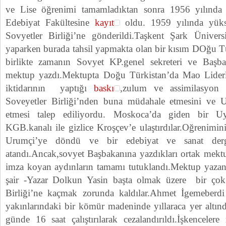
ve Lise öğrenimi tamamladıktan sonra 1956 yılında 
Edebiyat Fakültesine
kayıt
oldu. 1959 yılında yüks
Sovyetler Birliği’ne gönderildi.Taşkent Şark Ünivers
yaparken burada tahsil yapmakta olan bir kısım DOğu Türk
birlikte zamanın Sovyet KP.genel sekreteri ve Başba
mektup yazdı.Mektupta Doğu Türkistan’da Mao Liderl
iktidarının yaptığı
baskı
,zulum ve assimilasyon u
Soveyetler Birliği’nden buna müdahale etmesini ve 
etmesi talep ediliyordu. Moskoca’da giden bir U
KGB.kanalı ile gizlice Kroşçev’e ulaştırdılar.Oğrenim
Urumçi’ye döndü ve bir edebiyat ve sanat dergi
atandı.Ancak,sovyet Başbakanına yazdıkları ortak mektu
imza koyan aydınların tamamı tutuklandı.Mektup yaza
şair -Yazar Dolkun Yasin başta olmak üzere bir çok 
Birliği’ne kaçmak zorunda kaldılar.Ahmet İgemeber
yakınlarındaki bir kömür madeninde yıllaraca yer altın
günde 16 saat çalıştırılarak cezalandırıldı.İşkenceler