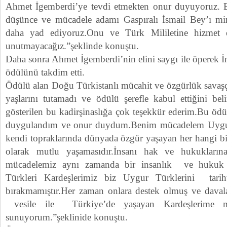
Ahmet İgemberdi’ye tevdi etmekten onur duyuyoruz. Bu
düşünce ve mücadele adamı Gaspıralı İsmail Bey’ı min
daha yad ediyoruz.Onu ve Türk Mililetine hizmet e
unutmayacağız.”şeklinde konuştu.
Daha sonra Ahmet İgemberdi’nin elini saygı ile öperek 
ödülünü takdim etti.
Ödülü alan Doğu Türkistanlı mücahit ve özgürlük savaş
yaşlarını tutamadı ve ödülü şerefle kabul ettiğini bel
gösterilen bu kadirşinaslığa çok teşekkür ederim.Bu öd
duygulandım ve onur duydum.Benim mücadelem Uygur
kendi topraklarında dünyada özgür yaşayan her hangi bi
olarak mutlu yaşamasıdır.İnsanı hak ve hukukların
mücadelemiz aynı zamanda bir insanlık ve hukuk 
Türkleri Kardeşlerimiz biz Uygur Türklerini tarih
bırakmamıştır.Her zaman onlara destek olmuş ve daval
vesile ile Türkiye’de yaşayan Kardeşlerime mi
sunuyorum.”şeklinide konuştu.