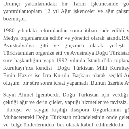
Urumçi yakınlarındaki bir Tarım İşletmesinde gö
yaptırdılar.toplam 12 yıl Ağır işkenceler ve ağır çalışm
bozmuştu.
1980 yılındaki reformlardan sonra itibarı iade edildi 
Medya organlarında editör ve yönetici olarak atandı.1985
Avustralya’ya gitti ve göçzmen olarak yerleşti.
Türkistanlıları organize etti ve Avustralya Doğu Türkist
süre başkanlığını yaptı.1992 yılında İstanbul’da topla
Kurultayı’nca kendisi Doğu Türkistan Milli Kurult
Emin Hazret ise İcra Kurulu Başkanı olarak seçildi.Anc
oluşum bir süre sonra icraat yapamadı .Bunun üzerine A
Sayın Ahmet İgemberdi, Doğu Türkistan için verdiğ
çektiği ağır ve derin çileler, yaptığı hizmetler ve tavizs
duruşu ve saygın kişiliği diaspora Uygurlarının g
Muhaceretteki Doğu Türkistan mücadelesinin önde gele
ve bilge önderlerinden biri olarak kabul edilmektedir.