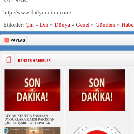
kAYNAK:
http://www.dailymotion.com/
Etiketler:
Çin
»
Din
»
Dünya
»
Genel
»
Gündem
»
Habe
BENZER HABERLER
AFGANİSTAN’DA YAŞAYAN
UYGURLARA KARŞI PAKİSTAN
ÇİN İLE İŞBİRLİĞİ YAPACAK