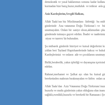
demokratik ve yasal haklarımızı sonuna kadar kullan
kurmadan bize barış,huzur,mutluluk ve istikrar asla g
Aziz Kardeşlerim,Sevgili Halkım,
Allah Taala’nın biz Müslümanlara lütfettiği bu müb
günlerinde Ana vatanımız Doğu Türkistan’ı ve büy
unutmayalım. Onları bir saniye olsun,aklımızdan çık
gündemde tutmaya gayret edelim. İbadet ve taatlerimiz
niyaz ve tazerru’da bulunalım.
Şu mübarek günlerde hürriyet ve kutsal değerlerini k
yıldan beri Tayland Hapishanelerinde haksız ve huku
Kardeşlerimizi ve onların aile ve çocuklarını unutmay
Birlik,beraberlik, yakın işbirliği ve dayanışma içerisi
edelim.
Rahmet,merhamet ve Şafkat ayı olan bu kutsal gü
bereketinden mahrum bırakmayalım ve lütfen onları u
Allah Taala’dan Aziz Vatanımız Doğu Türkistanı’mızı bi
huzurlu ve mutlu günlerinin yakın olduğuna olan inancımı
sağlıklı,esenlikli,huzurlu ve bereketli bir Ramazan-i 
En Kalbi Du