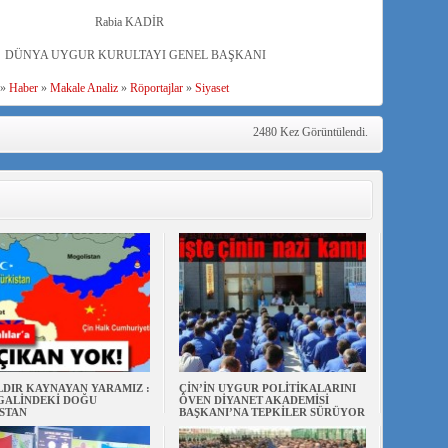
bia KADİR
KURULTAYI GENEL BAŞKANI
»
Haber
»
Makale Analiz
»
Röportajlar
»
Siyaset
2480 Kez Görüntülendi.
ILDIR KAYNAYAN YARAMIZ :
ÇİN’İN UYGUR POLİTİKALARINI
ŞGALİNDEKİ DOĞU
ÖVEN DİYANET AKADEMİSİ
STAN
BAŞKANI’NA TEPKİLER SÜRÜYOR