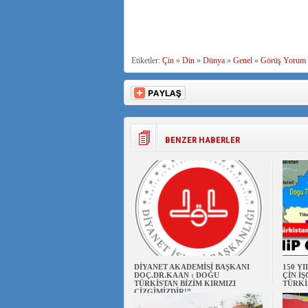
Ra
DÜNYA UYGUR 
Etiketler:
Çin
»
Din
»
Dünya
»
Genel
»
Görüş Yorum
BENZER HABERLER
DİYANET AKADEMİSİ BAŞKANI
150 Y
DOÇ.DR.KAAN : DOĞU
ÇİN İ
TÜRKİSTAN BİZİM KIRMIZI
TÜRKİ
ÇİZGİMİZDİR!”