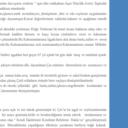
lan dua içeren sözlerin “ aşırı dini radikalızm-Aşırı Dincilik-Gerici Taşkınlık
 mahkum etmektedir.
m,işkence,etnik assimilasyon_dönüştürme ,dini ve ırkı soykırım uygulamaları
miğe dayanmıştır.Kutsal değerelerimize saldırılar,hakaret ve aşağılama temelli
al altındaki yurdumuz Doğu Türkistan’da temel insanı haklarını talep eden ve
formalı katillere direnen ve karşı koyan yüzbinlerce cesur ve kahraman
le çekmektedir.Bu Kahramanlarımız İşgalcıların akıl almaz baskı,zulüm ve envai
ktedir.Bu Kahramanlarımızı asla unutmamalıyız.Kahramanlarını unutan Milletler
leri işgaldan beri geçen 67 yıl içinde bir gün dahi barış ve mutluluk içinde
n şikayet edenlerin dili, dayanılmaz Çin zulmüne direnenlerin ise acımasızca ve
in namaz kılan,oruç tutanlar ile tesettürlü giyinen ve sakal bırakan gençlerimiz
ından çıkmış Çinli cellatların önünde birer suçluya dönüştürülmektedir.
nı de önceki yıllardaki gibi baskı,zulüm,işkence,engellemeler kısıtlamalar ve
 Cehennemine dönüştürmüştür.
u açık ve net olarak göstermiştir ki; Çin’in bu işgal ve soykırımlarından
ir araya getirmek,birlik ve berabereliğimizi temin ederek dostlarımızın ve
kkımız olan “ Kendi Takdirimizi Kendimiz Belirleme Hakkı’nı” gerçekleştirmek
z. Mücadelemizi yaşadığımız ülkelerin yasalarına harfiyen bağlı kalarak