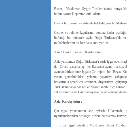
Bizler, Müslüman Uygur Türkleri olarak dünya Müsl
bulunuyoruz.Hepimize kutlu olsun.
Büyük bir hasret ve özlemle beklediğimiz bu Müberek
Cennet ve rahmet kapılarının sonuna kadar açıldığı
lütfettiği bu mübarek ayda Doğu Türkistan’da ve
muhabbetlerimi bir kez daha sunuyorum.
Aziz Doğu Türkistanlı Kardeşlerim,
Aziz yurdumuz Doğu Türkistan’ı zorla işgal eden Faşi
da Orucu yasaklamış ve Ramazan ayına mahsus ibad
ayından birkaç önce İşgalcı Çin rejimi bir “Beyaz Ki
yerine getirebildikleri yalanını yaymaya çalışm
başvurmuş.gerçekleri tersinden duyurmaya çalışmış
Türkistanlı veya basiret ve feraset sahibi hiçbir insan
saf vicdanını asla kandıramayacak ve aldatamayı da ba
Aziz Kardeşlerim ;
Çin işgal yönetiminin son aylarda Ülkemizde uyg
uygulamalarından bir kaçını sizlere hatırlatmak istiyor
Çin işgal yönetimi Müslüman Uygur Türklerin