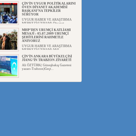
ÇİN’İN UYGUR POLİTİKALARINI
ÖVEN DİYANET AKADEMİSİ
BAŞKANI’NA TEPKİLER
SÜRÜYOR
UYGUR HABER VE ARAŞTIRMA
MERKEZİ(UYHAM) Diyanet
Akademis...
MHP’DEN URUMÇİ KATLİAMI
MESAJİ : 05.07.2009 URUMÇİ
ŞEHİTLERİNİ RAHMETLE
ANIYORUZ
UYGUR HABER VE ARAŞTIRMA
MERKEZİ(UYHAM) Mill...
ÇİN’İN ANKARA BÜYÜKELÇİSİ
JİANG’İN TRABZON ZİYARETİ
Ali ÖZTÜRK( Güneşbakış Gazetesi
yazarı-Trabzon)Geçt...
İŞGALCİ ÇİN’DEN “FETİHLER
SULTANI MEHMET”DİZİSİNE
GARİP SANSÜR VE HADSIZ İHTAR
Av. Oğuzhan ŞAHİN ÇİN'İN
TÜRKİYE'DE SANSÜR ARAYIŞI VE
...
SAADET PARTİSİ İLÇE BAŞKANI :
TEMMUZ AYI,DOĞU TÜRKİSTAN
İÇİN KATLİAM AYI DEĞİLDİR !
UYGUR HABER VE ARAŞTIRMA
MERKEZİ(UYHAM) Komünist
Çin'in...
İŞGALCİ ÇİN,DOĞU