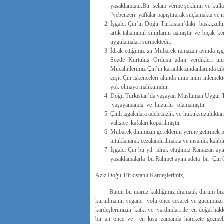
yasaklamıştır.Bu selam verme şeklinin ve kullanı
“vebenzeri yaftalar papıştırarak suçlamakta ve
İşgalcı Çin’in Doğu Türkistan’daki baskı,zulü
artık tahammül sınırlarını aşmıştır ve bıçak ke
uygulamaları sürmektedir.
İdrak ettiğimiz şu Mübarek ramazan ayında işg
Sözde Kurtuluş Ordusu adını verdikleri üni
Mücahitlerimiz Çin’in karanlık zindanlarında çi
çeşit Çin işkenceleri altında inim inim inleme
yok olmaya mahkumdur.
Doğu Türkistan’da yaşayan Müslüman Uygur Türk
yaşayamamış ve huzurlu olamamıştır.
Çinli işgalcılara adeletsızlik ve hukuksuzulukta
vahşice kafaları koparılmıştır.
Mübarek dinimizin gereklerini yerine getirmek iç
tutuklanarak cezalandırılmakta ve insanlık kalıb
İşgalcı Çin bu yıl idrak ettiğimiz Ramazan ayı
yasaklamalarla bu Rahmet ayını adeta bir Çin
Aziz Doğu Türkistanlı Kardeşlerimiz,
Bütün bu maruz kaldığımız dramatik durum bize şun
kurtulmanın yegane yolu önce cesaret ve gücümüzü b
kardeşlerimizin katkı ve yardımları ile en doğal ha
bir an önce ve en kısa zamanda harekete geçmeliyi