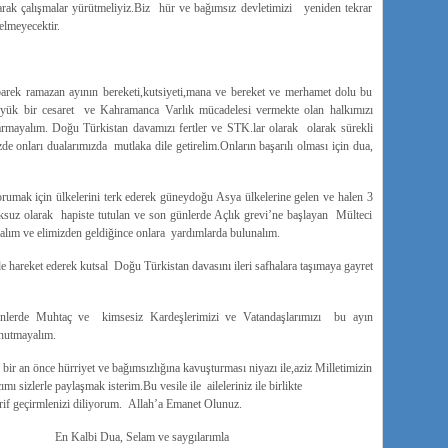
arak çalışmalar yürütmeliyiz.Biz hür ve bağımsız devletimizi yeniden tekrar
elmeyecektir.
arek ramazan ayının bereketi,kutsiyeti,mana ve bereket ve merhamet dolu bu
ük bir cesaret ve Kahramanca Varlık mücadelesi vermekte olan halkımızı
armayalım. Doğu Türkistan davamızı fertler ve STK.lar olarak olarak sürekli
de onları dualarımızda mutlaka dile getirelim.Onların başarılı olması için dua,
orumak için ülkelerini terk ederek güneydoğu Asya ülkelerine gelen ve halen 3
ksuz olarak hapiste tutulan ve son günlerde Açlık grevi’ne başlayan Mülteci
alım ve elimizden geldiğince onlara yardımlarda bulunalım.
nde hareket ederek kutsal Doğu Türkistan davasını ileri safhalara taşımaya gayret
nlerde Muhtaç ve kimsesiz Kardeşlerimizi ve Vatandaşlarımızı bu ayın
nutmayalım.
r an önce hürriyet ve bağımsızlığına kavuşturması niyazı ile,aziz Milletimizin
 sizlerle paylaşmak isterim.Bu vesile ile aileleriniz ile birlikte
Şerif geçirmlenizi diliyorum. Allah’a Emanet Olunuz.
a, Selam ve saygılarımla