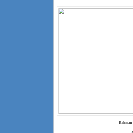
Rahman v
A