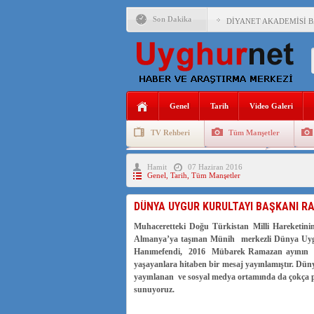
Son Dakika
DİYANET AKADEMİSİ B
150 YILDIR KAYNAYAN
ÇİN’İN UYGUR POLİTİ
MHP’DEN URUMÇİ KATL
Genel
Tarih
Video Galeri
ÇİN’İN ANKARA BÜYÜKE
TV Rehberi
Tüm Manşetler
İŞGALCİ ÇİN’DEN “FET
Uygurlarda Düğün ve Cenaze
Uygur 
Hamit
07 Haziran 2016
SAADET PARTİSİ İLÇE 
Genel
,
Tarih
,
Tüm Manşetler
İŞGALCİ ÇİN,DOĞU TÜ
DÜNYA UYGUR KURULTAYI BAŞKANI R
Muhaceretteki Doğu Türkistan Milli Hareketini
Almanya’ya taşınan Münih merkezli Dünya Uyg
AZİZANA KAŞGAR : IŞI
Hanımefendi, 2016 Mübarek Ramazan ayının b
yaşayanlara hitaben bir mesaj yayınlamıştır. Dün
yayınlanan ve sosyal medya ortamında da çokça pa
sunuyoruz.