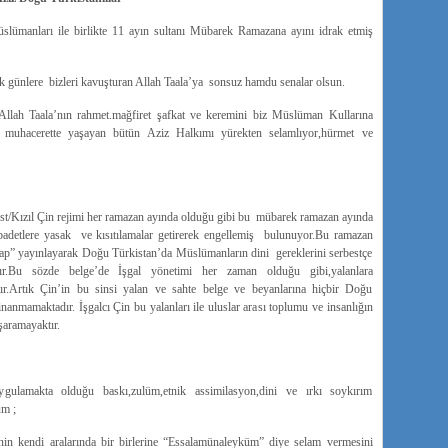
ümanları ile birlikte 11 ayın sultanı Mübarek Ramazana ayını idrak etmiş
 günlere bizleri kavuşturan Allah Taala’ya sonsuz hamdu senalar olsun.
,Allah Taala’nın rahmet.mağfiret şafkat ve keremini biz Müslüman Kullarına
 muhacerette yaşayan bütün Aziz Halkımı yürekten selamlıyor,hürmet ve
st/Kızıl Çin rejimi her ramazan ayında olduğu gibi bu mübarek ramazan ayında
etlere yasak ve kısıtılamalar getirerek engellemiş bulunuyor.Bu ramazan
tap” yayınlayarak Doğu Türkistan’da Müslümanların dini gereklerini serbestçe
ıştır.Bu sözde belge’de İşgal yönetimi her zaman olduğu gibi,yalanlara
tır.Artık Çin’in bu sinsi yalan ve sahte belge ve beyanlarına hiçbir Doğu
 inanmamaktadır. İşgalcı Çin bu yalanları ile uluslar arası toplumu ve insanlığın
şaramayaktır.
ulamakta olduğu baskı,zulüm,etnik assimilasyon,dini ve ırkı soykırım
um ;
in kendi aralarında bir birlerine “Essalamünaleyküm” diye selam vermesini