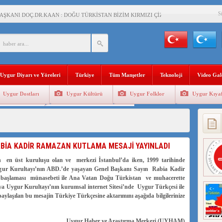
S
AŞKANI DOÇ.DR.KAAN : DOĞU TÜRKİSTAN BİZİM KIRMIZI ÇİZGİMİZDİR!”
 YARAMIZ : ÇİN İŞGALİNDEKİ DOĞU TÜRKİSTAN
KALARINI ÖVEN DİYANET AKADEMİSİ BAŞKANI’NA TEPKİLER SÜRÜYOR
İAMI MESAJİ : 05.07.2009 URUMÇİ ŞEHİTLERİNİ RAHMETLE ANIYORUZ
Uygur Diyarı ve Yöreleri
Türkiye
Tüm Manşetler
Teknoloji
Video Gal
LÇİSİ JİANG’İN TRABZON ZİYARETİ
Uygur Dostları
Uygur Kültürü
Uygur Folklor
Uygur Kıyaf
İHLER SULTANI MEHMET”DİZİSİNE GARİP SANSÜR VE HADSIZ İHTAR
Geleneksel Tip
Uygur Geleneksel Sporlar
BAŞKANI : TEMMUZ AYI,DOĞU TÜRKİSTAN İÇİN KATLİAM AYI DEĞİLDİR !
RKİSTAN’DA EN AZ 143 BİN UYGUR ÇOCUĞU AİLELERİNDEN KOPARDI
ABİA KADİR RAMAZAN KUTLAMA MESAJİ YAYINLADI
n en üst kuruluşu olan ve merkezi İstanbul’da iken, 1999 tarihinde
ur Kurultayı’nın ABD.’de yaşayan Genel Başkanı Sayın Rabia Kadir
KLAR ALTINDA BİR VİTRİN Mİ, SUSTURULMUŞBER HAFİZA Mİ?
aşlaması münasebeti ile Ana Vatan Doğu Türkistan ve muhacerette
ya Uygur Kurultayı’nın kurumsal internet Sitesi’nde Uygur Türkçesi ile
ylaşılan bu mesajin Türkiye Türkçesine aktarımını aşağıda bilgilerinize
Uygur Haber ve Araştırma Merkezi (UYHAM)