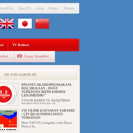
itene Ekle
Kayıt Ol
Giriş
Künye
İletişim
eri
TV Rehberi
etleri
Uygur Yemekleri
EN SON HABERLER
DİYANET AKADEMİSİ BAŞKANI
DOÇ.DR.KAAN : DOĞU
TÜRKİSTAN BİZİM KIRMIZI
ÇİZGİMİZDİR!”
UYGUR HABER VE ARAŞTIRMA
MERKEZİ(UYHAM) 19...
150 YILDIR KAYNAYAN YARAMIZ
: ÇİN İŞGALİNDEKİ DOĞU
TÜRKİSTAN
Mete YAVUZ( yenişafak.com) İkinci
Dünya Sa...