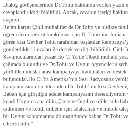
Dialog görüşmelerinde Dr.Tohtı hakkında verilen yazılı me
cevaplandırıldığı bildirildi. Ancak, cevabın içeriği hakkı
kaçındı.
Rejim karşıtı Çinli muhalifler de Dr.Tohtı ve birlikte tu
öğrencilerin serbest bırakılması için Dr.Tohtı’nın İndiana
gören kızı Gevher Tohtı tarafından başlatılan kampanya’y
gönderdikleri imzaları ile destek verdiği bildirildi. Çinli 
Savunucularından yazar Ho Ci Ya ile Tibatli muhalif yazar
çağırada bulundu ve Dr.Tohtı ve Uygur öğrencilerin serbe
yürütülen uluslar arası kampanyaya katılmaları ve destek 
bulundular.Ho Ci Ya Amerika’nın Sesi Radyosuna verdi
kampanyasının öncülerinden Dr. Tohtı’nın kızı Gevher içi
Baban için giriştiğin adelet kampanyasını destekliyorum
kendi Uygurca ana dilin,Çince ve İngilizce dillerinde ba
tutkunları ve kendi milletin için adalet,hak ve hukuk ta
bir Uygur kahramanına dönüştüğünde baban Dr.Tohtı ve ai
edeceklerdir.”