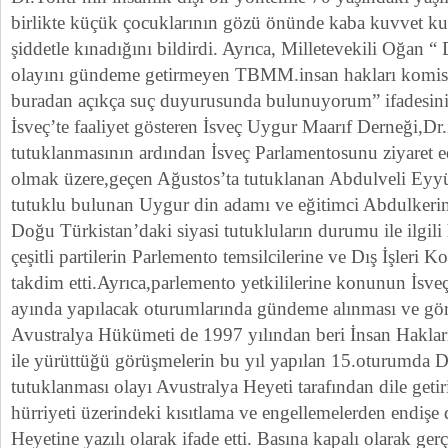
birlikte küçük çocuklarının gözü önünde kaba kuvvet kul
şiddetle kınadığını bildirdi. Ayrıca, Milletevekili Oğan 
olayını gündeme getirmeyen TBMM.insan hakları komis
buradan açıkça suç duyurusunda bulunuyorum” ifadesini
İsveç’te faaliyet gösteren İsveç Uygur Maarıf Derneği,Dr
tutuklanmasının ardından İsveç Parlamentosunu ziyaret e
olmak üzere,geçen Ağustos’ta tutuklanan Abdulveli Eyy
tutuklu bulunan Uygur din adamı ve eğitimci Abdulkeri
Doğu Türkistan’daki siyasi tutukluların durumu ile ilgili 
çeşitli partilerin Parlemento temsilcilerine ve Dış İşleri
takdim etti.Ayrıca,parlemento yetkililerine konunun İsv
ayında yapılacak oturumlarında gündeme alınması ve görüş
Avustralya Hükümeti de 1997 yılından beri İnsan Hakları
ile yürüttüğü görüşmelerin bu yıl yapılan 15.oturumda D
tutuklanması olayı Avustralya Heyeti tarafından dile getir
hürriyeti üzerindeki kısıtlama ve engellemelerden endişe
Heyetine yazılı olarak ifade etti. Basına kapalı olarak gerç