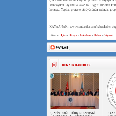
Çin’e iade edilmesine karşı bu protesto yürüyüşünü
kamuoyunu Tayland’ta kalan 67 Uygur Türkünü kurta
konuştu. Yapılan protesto yürüyüşünün ardından grup o
KAYAANAK : www.sondakika.com/haber/haber-dogu-t
Etiketler:
Çin
»
Dünya
»
Gündem
»
Haber
»
Siyaset
BENZER HABERLER
ÇİN’İN DOĞU TÜRKİSTAN’DAKİ
DİYAN