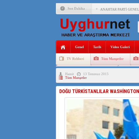
Son Dakika
ANAHTAR PARTİ GENEL 
ÇİN’İN DOĞU TÜRKİST
DİYANET AKADEMİSİ B
150 YILDIR KAYNAYAN
Genel
Tarih
Video Galeri
ÇİN’İN UYGUR POLİTİ
TV Rehberi
Tüm Manşetler
MHP’DEN URUMÇİ KATL
Uygurlarda Düğün ve Cenaze
Uygur 
Hamit
13 Temmuz 2015
ÇİN’İN ANKARA BÜYÜKE
Tüm Manşetler
İŞGALCİ ÇİN’DEN “FET
DOĞU TÜRKİSTANLILAR WASHİNGTON’
SAADET PARTİSİ İLÇE 
İŞGALCİ ÇİN,DOĞU TÜ