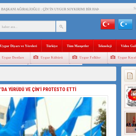
S
BAŞKANI AĞIRALİOĞLU : ÇİN’İN UYGUR SOYKIRIMI BİR HAKİKATTIR!
AN’DAKİ UYGULAMALARI SİSTEMATİK POSTMODERN BİR SOYKIRIMDIR!
AŞKANI DOÇ.DR.KAAN : DOĞU TÜRKİSTAN BİZİM KIRMIZI ÇİZGİMİZDİR!”
 YARAMIZ : ÇİN İŞGALİNDEKİ DOĞU TÜRKİSTAN
Uygur Diyarı ve Yöreleri
Türkiye
Tüm Manşetler
Teknoloji
Video Gal
KALARINI ÖVEN DİYANET AKADEMİSİ BAŞKANI’NA TEPKİLER SÜRÜYOR
Uygur Dostları
Uygur Kültürü
Uygur Folklor
Uygur Kıyaf
İAMI MESAJİ : 05.07.2009 URUMÇİ ŞEHİTLERİNİ RAHMETLE ANIYORUZ
Geleneksel Tip
Uygur Geleneksel Sporlar
LÇİSİ JİANG’İN TRABZON ZİYARETİ
İHLER SULTANI MEHMET”DİZİSİNE GARİP SANSÜR VE HADSIZ İHTAR
DA YÜRÜDÜ VE ÇİN’İ PROTESTO ETTİ
BAŞKANI : TEMMUZ AYI,DOĞU TÜRKİSTAN İÇİN KATLİAM AYI DEĞİLDİR !
RKİSTAN’DA EN AZ 143 BİN UYGUR ÇOCUĞU AİLELERİNDEN KOPARDI