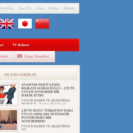
itene Ekle
Kayıt Ol
Giriş
Künye
İletişim
eri
TV Rehberi
etleri
Uygur Yemekleri
EN SON HABERLER
ANAHTAR PARTİ GENEL
BAŞKANI AĞIRALİOĞLU : ÇİN’İN
UYGUR SOYKIRIMI BİR
HAKİKATTIR!
UYGUR HABER VE ARAŞTIRMA
MERKEZİ Anahtar Parti Genel
Başka...
ÇİN’İN DOĞU TÜRKİSTAN’DAKİ
UYGULAMALARI SİSTEMATİK
POSTMODERN BİR
SOYKIRIMDIR!
UYGUR HABER VE ARAŞTIRMA
ME...