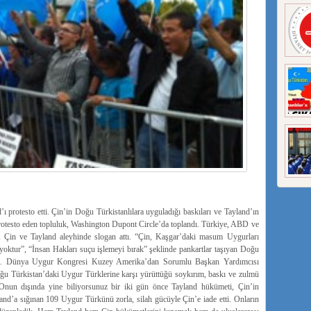
protesto etti. Çin’in Doğu Türkistanlılara uyguladığı baskıları ve Tayland’ın
protesto eden topluluk, Washington Dupont Circle’da toplandı. Türkiye, ABD ve
, Çin ve Tayland aleyhinde slogan attı. “Çin, Kaşgar’daki masum Uygurları
oktur”, “İnsan Hakları suçu işlemeyi bırak” şeklinde pankartlar taşıyan Doğu
rüdü. Dünya Uygur Kongresi Kuzey Amerika’dan Sorumlu Başkan Yardımcısı
 Türkistan’daki Uygur Türklerine karşı yürüttüğü soykırım, baskı ve zulmü
 Onun dışında yine biliyorsunuz bir iki gün önce Tayland hükümeti, Çin’in
and’a sığınan 109 Uygur Türkünü zorla, silah gücüyle Çin’e iade etti. Onların