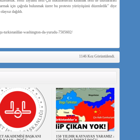
 düzenledik. Hem Tayland hem Çin hükümetlerini kınamak hem de uluslararası
rmak için çağrıda bulunmak üzere bu protesto yürüyüşünü düzenledik” diye
laysız dağıldı.
urkistanlilar-washington-da-yurudu-7505602/
1146 Kez Görüntülendi.
ET AKADEMİSİ BAŞKANI
150 YILDIR KAYNAYAN YARAMIZ :