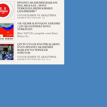
DİYANET AKADEMİSİ BAŞKANI
DOÇ.DR.KAAN : DOĞU
TÜRKİSTAN BİZİM KIRMIZI
ÇİZGİMİZDİR!”
UYGUR HABER VE ARAŞTIRMA
MERKEZİ(UYHAM) 19...
150 YILDIR KAYNAYAN YARAMIZ
: ÇİN İŞGALİNDEKİ DOĞU
TÜRKİSTAN
Mete YAVUZ( yenişafak.com) İkinci
Dünya Sa...
ÇİN’İN UYGUR POLİTİKALARINI
ÖVEN DİYANET AKADEMİSİ
BAŞKANI’NA TEPKİLER
SÜRÜYOR
UYGUR HABER VE ARAŞTIRMA
MERKEZİ(UYHAM) Diyanet
Akademis...
MHP’DEN URUMÇİ KATLİAMI
MESAJİ : 05.07.2009 URUMÇİ
ŞEHİTLERİNİ RAHMETLE
ANIYORUZ
UYGUR HABER VE ARAŞTIRMA
MERKEZİ(UYHAM) Mill...
ÇİN’İN ANKARA BÜYÜKELÇİSİ
JİANG’İN TRABZON ZİYARETİ
Ali ÖZTÜRK( Güneşbakış Gazetesi
yazarı-Trabzon)Geçt...
İŞGALCİ ÇİN’DEN “FETİHLER