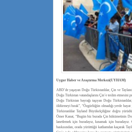
Uygur Haber ve Araştırma Merkezi(UYHAM)
ABD’de yaşayan Doğu Türkistanlılar, Çin ve Tayland’ı 
Doğu Türkistan vatandaşlarını Çin’e teslim etmesini 
Doğu Türkistan bayrağı taşıyan Doğu Türkistanlılar
öldürmeyi bırak”, “Özgürlüğün olmadığı yerde hayat y
Türkistanlılar Tayland Büyükelçiliğine doğru yü
Ömer Kanat, “Bugün biz burada Çin hükümetinin Doğu
lanetlemek için buradayız, kınamak için buradayız.
baskısından, orada yürüttüğü katliamdan kaçarak Tayl