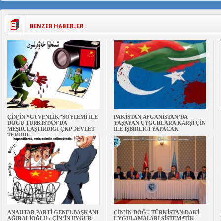
BENZER HABERLER
ÇİN’İN “GÜVENLİK”SÖYLEMİ İLE
PAKİSTAN,AFGANİSTAN’DA
DOĞU TÜRKİSTAN’DA
YAŞAYAN UYGURLARA KARŞI ÇİN
MEŞRULAŞTIRDIĞI ÇKP DEVLET
İLE İŞBİRLİĞİ YAPACAK
TERÖRÜ
ANAHTAR PARTİ GENEL BAŞKANI
ÇİN’İN DOĞU TÜRKİSTAN’DAKİ
AĞIRALİOĞLU : ÇİN’İN UYGUR
UYGULAMALARI SİSTEMATİK