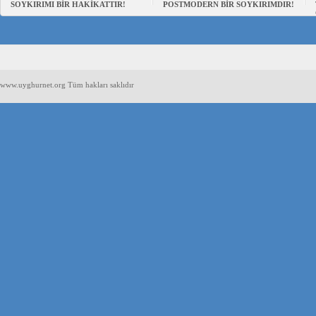
SOYKIRIMI BİR HAKİKATTIR!
POSTMODERN BİR SOYKIRIMDIR!
www.uyghurnet.org Tüm hakları saklıdır