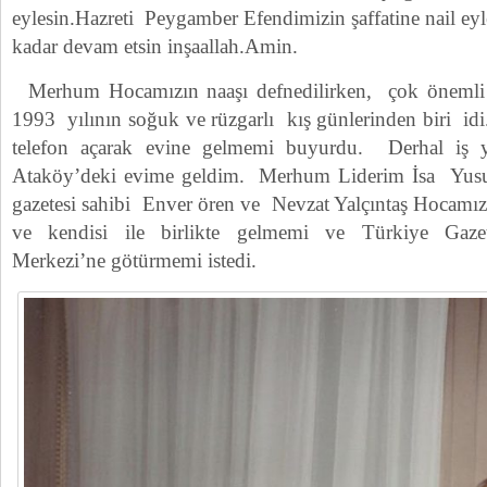
eylesin.Hazreti Peygamber Efendimizin şaffatine nail eyl
kadar devam etsin inşaallah.Amin.
Merhum Hocamızın naaşı defnedilirken, çok önemli b
1993 yılının soğuk ve rüzgarlı kış günlerinden biri idi
telefon açarak evine gelmemi buyurdu. Derhal iş y
Ataköy’deki evime geldim. Merhum Liderim İsa Yusu
gazetesi sahibi Enver ören ve Nevzat Yalçıntaş Hocamı
ve kendisi ile birlikte gelmemi ve Türkiye Gazet
Merkezi’ne götürmemi istedi.