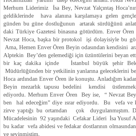
Merhum Liderimiz İsa Bey, Nevzat Yalçıntaş Hoca’nın
geldiklerinde hava alanına karşılamaya gelen gençl
günden bu güne dostluğunun artarak sürdüğünü anlattı
daki Türkiye Gazetesi binasına götürdüm. Enver Ören 
Nevzat Hoca, başka bir protokol işi dolayisiyle bu gö
Ama, Hemen Enver Ören Beyin odasından kendisini ara
Alptekin Bey’den gelemediği için üzüntülerini beyan ett
bir kaç dakika içinde İstanbul büyük şehir Bele
Müdürlüğünden bir yetkilinin yanlarına geleceklerini bel
Hoca ardından Enver Ören ile konuştu. Anladığım kadarı 
Beyin mezarlık tapusu bedelini kendisi üstlenmek 
ediyordu. Merhum Enver Ören Bey ise, “ Nevzat Bey,
ben hal edeceğim” diye ısrar ediyordu. Bu vefa ve ka
zirve yaptığı bu ortamdan çok duygulanmıştım. D
Mücadelesinin 92 yaşındaki Cefakar Lideri İsa Yusuf A
bu kadar vefa abidesi ve fedakar dostlarının olmasında
ve sevinmiştim.