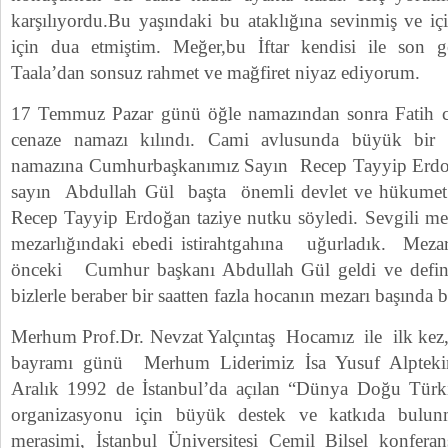
karşılıyordu.Bu yaşındaki bu ataklığına sevinmiş ve iç
için dua etmiştim. Meğer,bu İftar kendisi ile son 
Taala’dan sonsuz rahmet ve mağfiret niyaz ediyorum.
17 Temmuz Pazar günü öğle namazından sonra Fatih 
cenaze namazı kılındı. Cami avlusunda büyük bir k
namazına Cumhurbaşkanımız Sayın Recep Tayyip Erdo
sayın Abdullah Gül başta önemli devlet ve hükumet 
Recep Tayyip Erdoğan taziye nutku söyledi. Sevgili m
mezarlığındaki ebedi istirahtgahına uğurladık. Mezara
önceki Cumhur başkanı Abdullah Gül geldi ve defin
bizlerle beraber bir saatten fazla hocanın mezarı başında 
Merhum Prof.Dr. Nevzat Yalçıntaş Hocamız ile ilk kez,
bayramı günü Merhum Liderimiz İsa Yusuf Alptekin’
Aralık 1992 de İstanbul’da açılan “Dünya Doğu Türkis
organizasyonu için büyük destek ve katkıda bulunm
merasimi, İstanbul Üniversitesi Cemil Bilsel konferan