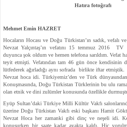
Hatıra fotoğrafı
Mehmet Emin HAZRET
Hocaların Hocası ve Doğu Türkistan’ın sadık, vefalı ve
Nevzat Yalçıntaş’ın vefatını 15 temmuz 2016 TV 
duyunca şok oldum ve hemen telefona sarıldım. Vefat ha
teyit etmişti. Vefatından tam 46 gün önce kendisinin d
lütfederek ağırladığı aynı sofrada birlikte iftar etmiştik
Nevzat hoca idi. Türkiyemiz’den ve Türk dünyasından s
Konuşmasında, Doğu Türkistan Türklerinin bu ulu rama
olan etnik ve dini zulümler konusunda özellikle durmuşt
Eyüp Sultan’daki Türkiye Milli Kültür Vakfı salonlarınd
üzerine Doğu Türkistan Vakfı eski başkanı Hamit Göktür
Nevzat Hoca her zamanki gibi dinç ve neşeli idi. Ken
konuşurken bir saate kadar ayakta kaldı. Hiç yorulma