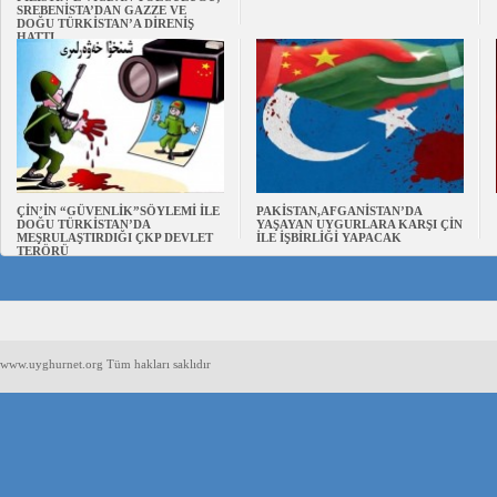
SREBENİSTA’DAN GAZZE VE
DOĞU TÜRKİSTAN’A DİRENİŞ
HATTI
ÇİN’İN “GÜVENLİK”SÖYLEMİ İLE
PAKİSTAN,AFGANİSTAN’DA
DOĞU TÜRKİSTAN’DA
YAŞAYAN UYGURLARA KARŞI ÇİN
MEŞRULAŞTIRDIĞI ÇKP DEVLET
İLE İŞBİRLİĞİ YAPACAK
TERÖRÜ
www.uyghurnet.org Tüm hakları saklıdır