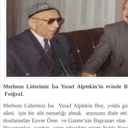
Merhum Liderimiz İsa Yusuf Alptekin’in evinde Bir
Fotğraf.
Merhum Liderimiz İsa Yusuf Alptekin Bey, yolda gi
ailesi için bir aile mezarlığı almak arzusunu ifade et
dostlarından Enver Ören ve Gazete’nin Başyazarı olan P
Hocamızdan yardım talep edeceğini anlattı.Yolda Nevz