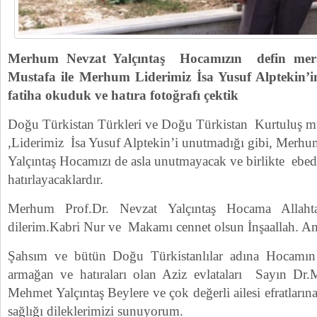
Merhum Nevzat Yalçıntaş Hocamızın defin mer
Mustafa ile Merhum Liderimiz İsa Yusuf Alptekin’in
fatiha okuduk ve hatıra fotoğrafı çektik
Doğu Türkistan Türkleri ve Doğu Türkistan Kurtuluş müc
,Liderimiz İsa Yusuf Alptekin’i unutmadığı gibi, Merhu
Yalçıntaş Hocamızı de asla unutmayacak ve birlikte ebed
hatırlayacaklardır.
Merhum Prof.Dr. Nevzat Yalçıntaş Hocama Allaht
dilerim.Kabri Nur ve Makamı cennet olsun İnşaallah. A
Şahsım ve bütün Doğu Türkistanlılar adına Hocamın bi
armağan ve hatıraları olan Aziz evlataları Sayın Dr.
Mehmet Yalçıntaş Beylere ve çok değerli ailesi efratların
sağlığı dileklerimizi sunuyorum.