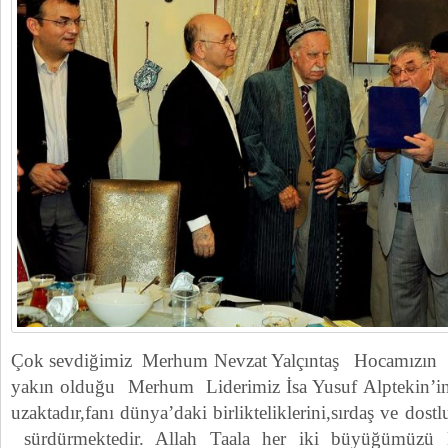
Çok sevdiğimiz Merhum Nevzat Yalçıntaş Hocamızın k
yakın olduğu Merhum Liderimiz İsa Yusuf Alptekin’
uzaktadır,fanı dünya’daki birlikteliklerini,sırdaş ve dost
sürdürmektedir. Allah Taala her iki büyüğümüzü 