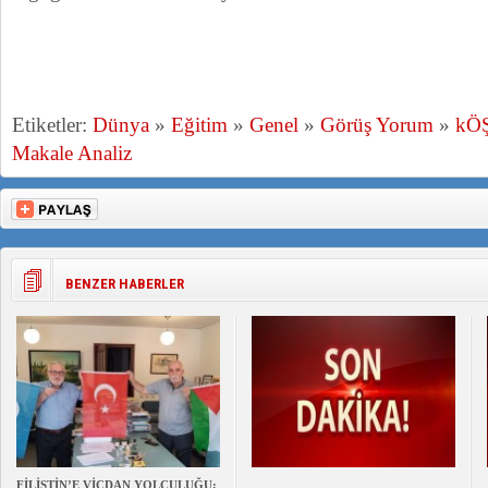
Etiketler:
Dünya
»
Eğitim
»
Genel
»
Görüş Yorum
»
kÖ
Makale Analiz
BENZER HABERLER
FİLİSTİN’E VİCDAN YOLCULUĞU;