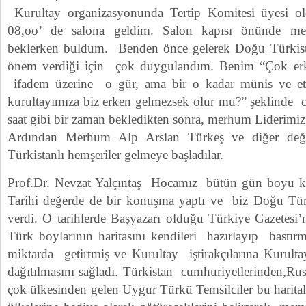
Kurultay organizasyonunda Tertip Komitesi üyesi o
08,oo’ de salona geldim. Salon kapısı önünde m
beklerken buldum. Benden önce gelerek Doğu Türkis
önem verdiği için çok duygulandım. Benim “Çok erk
ifadem üzerine o gür, ama bir o kadar münis ve et
kurultayımıza biz erken gelmezsek olur mu?” şeklinde c
saat gibi bir zaman bekledikten sonra, merhum Liderimiz 
Ardından Merhum Alp Arslan Türkeş ve diğer değe
Türkistanlı hemşeriler gelmeye başladılar.
Prof.Dr. Nevzat Yalçıntaş Hocamız bütün gün boyu ku
Tarihi değerde de bir konuşma yaptı ve biz Doğu Türk
verdi. O tarihlerde Başyazarı olduğu Türkiye Gazetes
Türk boylarının haritasını kendileri hazırlayıp bastırm
miktarda getirtmiş ve Kurultay iştirakçılarına Kurultay
dağıtılmasını sağladı. Türkistan cumhuriyetlerinden,Ru
çok ülkesinden gelen Uygur Türkü Temsilciler bu haritalar