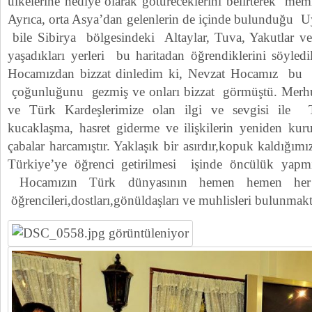
ülkelerine hediye olarak götüreceklerini belirterek memnu
Ayrıca, orta Asya’dan gelenlerin de içinde bulunduğu U
bile Sibirya bölgesindeki Altaylar, Tuva, Yakutlar v
yaşadıkları yerleri bu haritadan öğrendiklerini söyle
Hocamızdan bizzat dinledim ki, Nevzat Hocamız bu 
çoğunluğunu gezmiş ve onları bizzat görmüştü. Merhu
ve Türk Kardeşlerimize olan ilgi ve sevgisi ile T
kucaklaşma, hasret giderme ve ilişkilerin yeniden ku
çabalar harcamıştır. Yaklaşık bir asırdır,kopuk kaldığı
Türkiye’ye öğrenci getirilmesi işinde öncülük yapmı
Hocamızın Türk dünyasının hemen hemen her 
öğrencileri,dostları,gönüldaşları ve muhlisleri bulunmakt