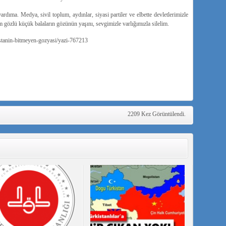
dıma. Medya, sivil toplum, aydınlar, siyasi partiler ve elbette devletlerimizle
m gözlü küçük balaların gözünün yaşını, sevgimizle varlığımızla silelim.
istanin-bitmeyen-gozyasi/yazi-767213
2209 Kez Görüntülendi.