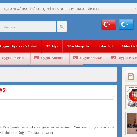
S
BAŞKANI AĞIRALİOĞLU : ÇİN’İN UYGUR SOYKIRIMI BİR HAKİKATTIR!
AN’DAKİ UYGULAMALARI SİSTEMATİK POSTMODERN BİR SOYKIRIMDIR!
AŞKANI DOÇ.DR.KAAN : DOĞU TÜRKİSTAN BİZİM KIRMIZI ÇİZGİMİZDİR!”
 YARAMIZ : ÇİN İŞGALİNDEKİ DOĞU TÜRKİSTAN
Uygur Diyarı ve Yöreleri
Türkiye
Tüm Manşetler
Teknoloji
Video Gal
KALARINI ÖVEN DİYANET AKADEMİSİ BAŞKANI’NA TEPKİLER SÜRÜYOR
Uygur Dostları
Uygur Kültürü
Uygur Folklor
Uygur Kıyaf
İAMI MESAJİ : 05.07.2009 URUMÇİ ŞEHİTLERİNİ RAHMETLE ANIYORUZ
Geleneksel Tip
Uygur Geleneksel Sporlar
LÇİSİ JİANG’İN TRABZON ZİYARETİ
İHLER SULTANI MEHMET”DİZİSİNE GARİP SANSÜR VE HADSIZ İHTAR
AŞI
BAŞKANI : TEMMUZ AYI,DOĞU TÜRKİSTAN İÇİN KATLİAM AYI DEĞİLDİR !
RKİSTAN’DA EN AZ 143 BİN UYGUR ÇOCUĞU AİLELERİNDEN KOPARDI
i.Yine ölenler yine işkence görenler sözkonusu. Yine masum çocuklar yine
erle doludur Doğu Türkistan’ın kaderi.