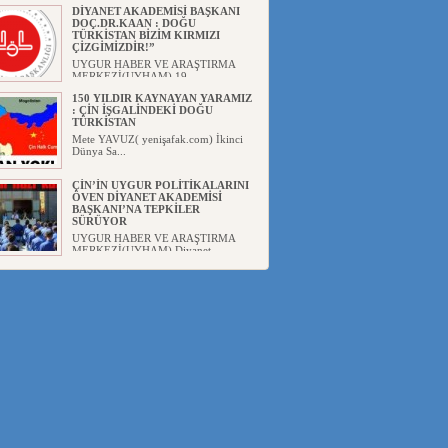
DİYANET AKADEMİSİ BAŞKANI
DOÇ.DR.KAAN : DOĞU
TÜRKİSTAN BİZİM KIRMIZI
ÇİZGİMİZDİR!”
UYGUR HABER VE ARAŞTIRMA
MERKEZİ(UYHAM) 19...
150 YILDIR KAYNAYAN YARAMIZ
: ÇİN İŞGALİNDEKİ DOĞU
TÜRKİSTAN
Mete YAVUZ( yenişafak.com) İkinci
Dünya Sa...
ÇİN’İN UYGUR POLİTİKALARINI
ÖVEN DİYANET AKADEMİSİ
BAŞKANI’NA TEPKİLER
SÜRÜYOR
UYGUR HABER VE ARAŞTIRMA
MERKEZİ(UYHAM) Diyanet
Akademis...
MHP’DEN URUMÇİ KATLİAMI
MESAJİ : 05.07.2009 URUMÇİ
ŞEHİTLERİNİ RAHMETLE
ANIYORUZ
UYGUR HABER VE ARAŞTIRMA
MERKEZİ(UYHAM) Mill...
ÇİN’İN ANKARA BÜYÜKELÇİSİ
JİANG’İN TRABZON ZİYARETİ
Ali ÖZTÜRK( Güneşbakış Gazetesi
yazarı-Trabzon)Geçt...
İŞGALCİ ÇİN’DEN “FETİHLER