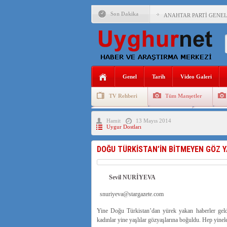
Son Dakika
ANAHTAR PARTİ GENEL 
ÇİN’İN DOĞU TÜRKİST
DİYANET AKADEMİSİ B
150 YILDIR KAYNAYAN
Genel
Tarih
Video Galeri
ÇİN’İN UYGUR POLİTİ
TV Rehberi
Tüm Manşetler
MHP’DEN URUMÇİ KATL
Uygurlarda Düğün ve Cenaze
Uygur 
Hamit
13 Mayıs 2014
ÇİN’İN ANKARA BÜYÜKE
Uygur Dostları
İŞGALCİ ÇİN’DEN “FET
DOĞU TÜRKİSTAN’İN BİTMEYEN GÖZ Y
SAADET PARTİSİ İLÇE 
İŞGALCİ ÇİN,DOĞU TÜ
Sevil NURİYEVA
snuriyeva@stargazete.com
Yine Doğu Türkistan’dan yürek yakan haberler geld
kadınlar yine yaşlılar gözyaşlarına boğuldu. Hep yinel