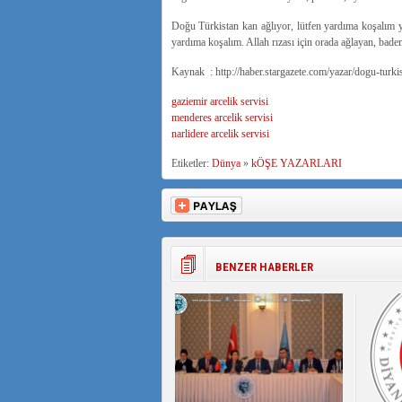
Doğu Türkistan kan ağlıyor, lütfen yardıma koşalım yar
yardıma koşalım. Allah rızası için orada ağlayan, bade
Kaynak : http://haber.stargazete.com/yazar/dogu-turk
gaziemir arcelik servisi
menderes arcelik servisi
narlidere arcelik servisi
Etiketler:
Dünya
»
kÖŞE YAZARLARI
BENZER HABERLER