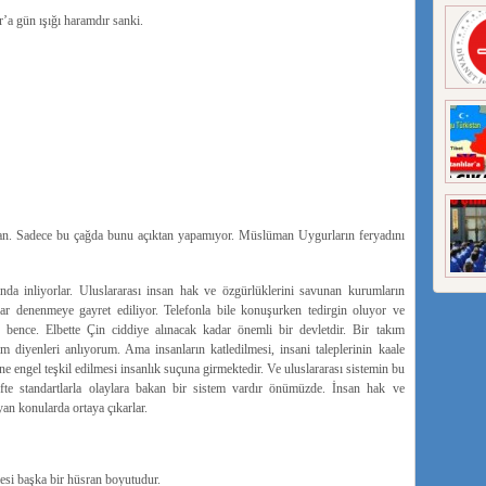
’a gün ışığı haramdır sanki.
olan. Sadece bu çağda bunu açıktan yapamıyor. Müslüman Uygurların feryadını
nda inliyorlar. Uluslararası insan hak ve özgürlüklerini savunan kurumların
ar denenmeye gayret ediliyor. Telefonla bile konuşurken tedirgin oluyor ve
 bence. Elbette Çin ciddiye alınacak kadar önemli bir devletdir. Bir takım
m diyenleri anlıyorum. Ama insanların katledilmesi, insani taleplerinin kaale
 engel teşkil edilmesi insanlık suçuna girmektedir. Ve uluslararası sistemin bu
fte standartlarla olaylara bakan bir sistem vardır önümüzde. İnsan hak ve
yan konularda ortaya çıkarlar.
esi başka bir hüsran boyutudur.