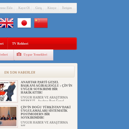
itene Ekle
Kayıt Ol
Giriş
Künye
İletişim
eri
TV Rehberi
etleri
Uygur Yemekleri
EN SON HABERLER
ANAHTAR PARTİ GENEL
BAŞKANI AĞIRALİOĞLU : ÇİN’İN
UYGUR SOYKIRIMI BİR
HAKİKATTIR!
UYGUR HABER VE ARAŞTIRMA
MERKEZİ Anahtar Parti Genel
Başka...
ÇİN’İN DOĞU TÜRKİSTAN’DAKİ
UYGULAMALARI SİSTEMATİK
POSTMODERN BİR
SOYKIRIMDIR!
UYGUR HABER VE ARAŞTIRMA
ME...