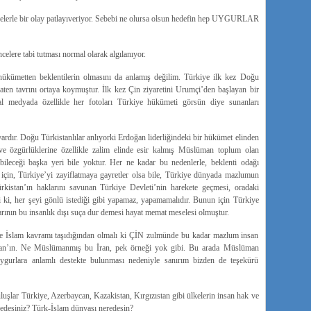
nelerle bir olay patlayıveriyor. Sebebi ne olursa olsun hedefin hep UYGURLAR
celere tabi tutması normal olarak algılanıyor.
hükümetten beklentilerin olmasını da anlamış değilim. Türkiye ilk kez Doğu
 zaten tavrını ortaya koymuştur. İlk kez Çin ziyaretini Urumçi’den başlayan bir
l medyada özellikle her fotoları Türkiye hükümeti görsün diye sunanları
ardır. Doğu Türkistanlılar anlıyorki Erdoğan liderliğindeki bir hükümet elinden
ve özgürlüklerine özellikle zalim elinde esir kalmış Müslüman toplum olan
bileceği başka yeri bile yoktur. Her ne kadar bu nedenlerle, beklenti odağı
ri için, Türkiye’yi zayiflatmaya gayretler olsa bile, Türkiye dünyada mazlumun
rkistan’ın haklarını savunan Türkiye Devleti’nin harekete geçmesi, oradaki
i ki, her şeyi gönlü istediği gibi yapamaz, yapamamalıdır. Bunun için Türkiye
ının bu insanlık dışı suça dur demesi hayat memat meselesi olmuştur.
e İslam kavramı taşıdığından olmalı ki ÇİN zulmünde bu kadar mazlum insan
ran’ın. Ne Müslümanmış bu İran, pek örneği yok gibi. Bu arada Müslüman
ygurlara anlamlı destekte bulunması nedeniyle sanırım bizden de teşekürü
luşlar Türkiye, Azerbaycan, Kazakistan, Kırgızıstan gibi ülkelerin insan hak ve
neredesiniz? Türk-İslam dünyası neredesin?