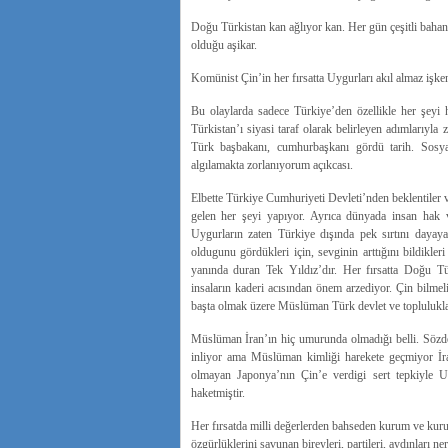
Doğu Türkistan kan ağlıyor kan. Her gün çeşitli baha
olduğu aşikar.
Komünist Çin’in her fırsatta Uygurları akıl almaz işken
Bu olaylarda sadece Türkiye’den özellikle her şeyi 
Türkistan’ı siyasi taraf olarak belirleyen adımlarıyla
Türk başbakanı, cumhurbaşkanı gördü tarih. Sosya
algılamakta zorlanıyorum açıkcası.
Elbette Türkiye Cumhuriyeti Devleti’nden beklentiler v
gelen her şeyi yapıyor. Ayrıca dünyada insan hak 
Uygurların zaten Türkiye dışında pek sırtını dayaya
oldugunu gördükleri için, sevginin arttığını bildikle
yanında duran Tek Yıldız’dır. Her fırsatta Doğu Tü
insaların kaderi acısından önem arzediyor. Çin bilmel
başta olmak üzere Müslüman Türk devlet ve topluluklar
Müslüman İran’ın hiç umurunda olmadığı belli. Sözd
inliyor ama Müslüman kimliği harekete geçmiyor İ
olmayan Japonya’nın Çin’e verdigi sert tepkiyle U
haketmiştir.
Her fırsatda milli değerlerden bahseden kurum ve kuru
özgürlüklerini savunan bireyleri, partileri, aydınları 