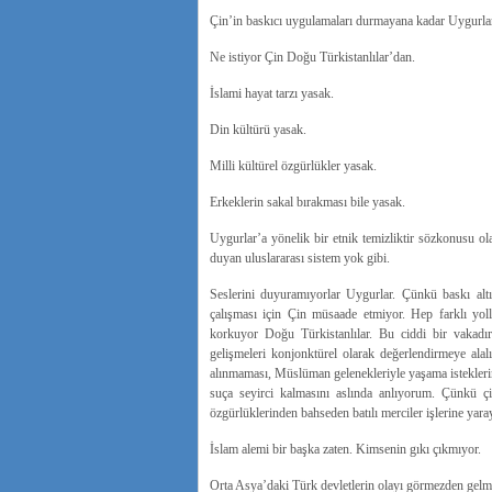
Çin’in baskıcı uygulamaları durmayana kadar Uygurlar
Ne istiyor Çin Doğu Türkistanlılar’dan.
İslami hayat tarzı yasak.
Din kültürü yasak.
Milli kültürel özgürlükler yasak.
Erkeklerin sakal bırakması bile yasak.
Uygurlar’a yönelik bir etnik temizliktir sözkonusu 
duyan uluslararası sistem yok gibi.
Seslerini duyuramıyorlar Uygurlar. Çünkü baskı altı
çalışması için Çin müsaade etmiyor. Hep farklı yoll
korkuyor Doğu Türkistanlılar. Bu ciddi bir vakadır
gelişmeleri konjonktürel olarak değerlendirmeye alalı
alınmaması, Müslüman gelenekleriyle yaşama isteklerine
suça seyirci kalmasını aslında anlıyorum. Çünkü çi
özgürlüklerinden bahseden batılı merciler işlerine yara
İslam alemi bir başka zaten. Kimsenin gıkı çıkmıyor.
Orta Asya’daki Türk devletlerin olayı görmezden gelm