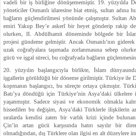
vadeli bir iş birliğine dönüşememiştir. 19. yüzyılda D
yöneticiler Osmanlı idaresine biat etmiş, sultan adına h
bağların güçlendirilmesi yönünde çalışmıştır. Sultan A
emiri Yakup Bey’e askerî bir heyet gönderip rakip dev
olurken, II. Abdülhamit döneminde bölgede bir İslam
projesi gündeme gelmiştir. Ancak Osmanlı’nın giderek z
uzak coğrafyalara taşımada zorlanmasına sebep olurke
gücü ve işgal süreci, bu coğrafyada bağların güçlenmesini
20. yüzyılın başlangıcıyla birlikte, İslam dünyası
işgallerin görüldüğü bir döneme girilmiştir. Türkiye ile
kopmanın başlangıcı, bu süreçte ortaya çıkmıştır. Tür
Batı’ya döndüğü için Türkiye’nin Asya’daki ülkelere i
yaşanmıştır. Sadece siyasi ve ekonomik olmakla kalm
hissedilen bu değişim, Asya’daki Türklerle ilişkilerin a
sıralarda kendisi zaten bir varlık krizi içinde bulun
Çin’in artan gücü karşısında hatırı sayılır bir d
olmadığından, dış Türklere olan ilgisi en alt düzeylere i