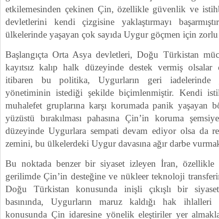
etkilemesinden çekinen Çin, özellikle güvenlik ve isti
devletlerini kendi çizgisine yaklaştırmayı başarmış
ülkelerinde yaşayan çok sayıda Uygur göçmen için zorlu 
Başlangıçta Orta Asya devletleri, Doğu Türkistan müc
kayıtsız kalıp halk düzeyinde destek vermiş olsalar
itibaren bu politika, Uygurların geri iadelerinde
yönetiminin istediği şekilde biçimlenmiştir. Kendi istik
muhalefet gruplarına karşı korumada panik yaşayan bö
yüzüstü bırakılması pahasına Çin’in koruma şemsiyesi
düzeyinde Uygurlara sempati devam ediyor olsa da res
zemini, bu ülkelerdeki Uygur davasına ağır darbe vurmak
Bu noktada benzer bir siyaset izleyen İran, özellikle
gerilimde Çin’in desteğine ve nükleer teknoloji transfe
Doğu Türkistan konusunda inişli çıkışlı bir siyaset
basınında, Uygurların maruz kaldığı hak ihlalleri 
konusunda Çin idaresine yönelik eleştiriler yer almakl