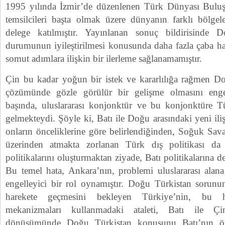
1995 yılında İzmir’de düzenlenen Türk Dünyası Bulu
temsilcileri başta olmak üzere dünyanın farklı bölge
delege katılmıştır. Yayınlanan sonuç bildirisinde 
durumunun iyileştirilmesi konusunda daha fazla çaba ha
somut adımlara ilişkin bir ilerleme sağlanamamıştır.
Çin bu kadar yoğun bir istek ve kararlılığa rağmen D
çözümünde gözle görülür bir gelişme olmasını enge
başında, uluslararası konjonktür ve bu konjonktüre 
gelmekteydi. Şöyle ki, Batı ile Doğu arasındaki yeni ili
onların önceliklerine göre belirlendiğinden, Soğuk Sava
üzerinden atmakta zorlanan Türk dış politikası da
politikalarını oluşturmaktan ziyade, Batı politikalarına 
Bu temel hata, Ankara’nın, problemi uluslararası alana
engelleyici bir rol oynamıştır. Doğu Türkistan sorun
harekete geçmesini bekleyen Türkiye’nin, bu har
mekanizmaları kullanmadaki ataleti, Batı ile Çin 
dönüşümünde Doğu Türkistan konusunu Batı’nın ön