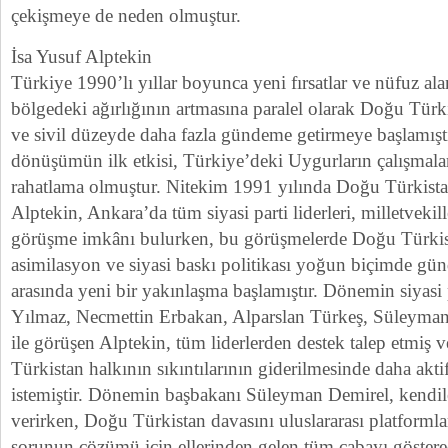
çekişmeye de neden olmuştur.
İsa Yusuf Alptekin
Türkiye 1990’lı yıllar boyunca yeni fırsatlar ve nüfuz ala
bölgedeki ağırlığının artmasına paralel olarak Doğu Tür
ve sivil düzeyde daha fazla gündeme getirmeye başlamıştı
dönüşümün ilk etkisi, Türkiye’deki Uygurların çalışmalar
rahatlama olmuştur. Nitekim 1991 yılında Doğu Türkistan
Alptekin, Ankara’da tüm siyasi parti liderleri, milletvekill
görüşme imkânı bulurken, bu görüşmelerde Doğu Türkista
asimilasyon ve siyasi baskı politikası yoğun biçimde gün
arasında yeni bir yakınlaşma başlamıştır. Dönemin siyasi p
Yılmaz, Necmettin Erbakan, Alparslan Türkeş, Süleyman
ile görüşen Alptekin, tüm liderlerden destek talep etmiş
Türkistan halkının sıkıntılarının giderilmesinde daha akt
istemiştir. Dönemin başbakanı Süleyman Demirel, kendil
verirken, Doğu Türkistan davasını uluslararası platformlar
sorunun çözümü için ellerinden gelen tüm çabayı gösterece