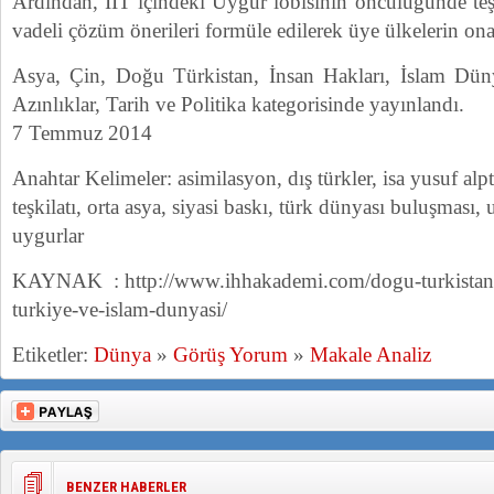
Ardından, İİT içindeki Uygur lobisinin öncülüğünde teşk
vadeli çözüm önerileri formüle edilerek üye ülkelerin ona
Asya, Çin, Doğu Türkistan, İnsan Hakları, İslam Dü
Azınlıklar, Tarih ve Politika kategorisinde yayınlandı.
7 Temmuz 2014
Anahtar Kelimeler: asimilasyon, dış türkler, isa yusuf alpt
teşkilatı, orta asya, siyasi baskı, türk dünyası buluşması,
uygurlar
KAYNAK : http://www.ihhakademi.com/dogu-turkista
turkiye-ve-islam-dunyasi/
Etiketler:
Dünya
»
Görüş Yorum
»
Makale Analiz
BENZER HABERLER