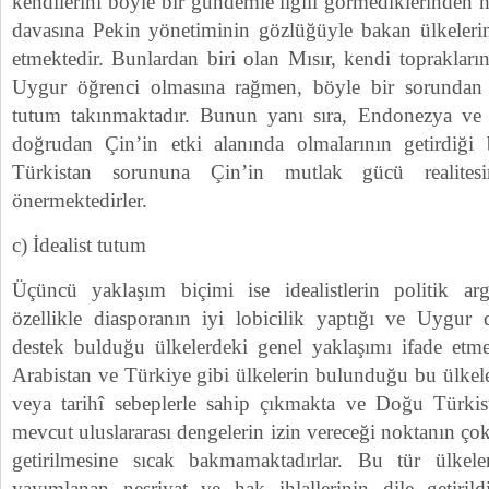
kendilerini böyle bir gündemle ilgili görmediklerinden 
davasına Pekin yönetiminin gözlüğüyle bakan ülkelerin 
etmektedir. Bunlardan biri olan Mısır, kendi toprakları
Uygur öğrenci olmasına rağmen, böyle bir sorundan
tutum takınmaktadır. Bunun yanı sıra, Endonezya ve 
doğrudan Çin’in etki alanında olmalarının getirdiği 
Türkistan sorununa Çin’in mutlak gücü realites
önermektedirler.
c) İdealist tutum
Üçüncü yaklaşım biçimi ise idealistlerin politik ar
özellikle diasporanın iyi lobicilik yaptığı ve Uygur
destek bulduğu ülkelerdeki genel yaklaşımı ifade etme
Arabistan ve Türkiye gibi ülkelerin bulunduğu bu ülkel
veya tarihî sebeplerle sahip çıkmakta ve Doğu Türkist
mevcut uluslararası dengelerin izin vereceği noktanın ço
getirilmesine sıcak bakmamaktadırlar. Bu tür ülkele
yayımlanan neşriyat ve hak ihlallerinin dile getirild