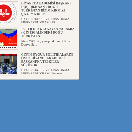
DİYANET AKADEMİSİ BAŞKANI
DOÇ.DR.KAAN : DOĞU
TÜRKİSTAN BİZİM KIRMIZI
ÇİZGİMİZDİR!”
UYGUR HABER VE ARAŞTIRMA
MERKEZİ(UYHAM) 19...
150 YILDIR KAYNAYAN YARAMIZ
: ÇİN İŞGALİNDEKİ DOĞU
TÜRKİSTAN
Mete YAVUZ( yenişafak.com) İkinci
Dünya Sa...
ÇİN’İN UYGUR POLİTİKALARINI
ÖVEN DİYANET AKADEMİSİ
BAŞKANI’NA TEPKİLER
SÜRÜYOR
UYGUR HABER VE ARAŞTIRMA
MERKEZİ(UYHAM) Diyanet
Akademis...
MHP’DEN URUMÇİ KATLİAMI
MESAJİ : 05.07.2009 URUMÇİ
ŞEHİTLERİNİ RAHMETLE
ANIYORUZ
UYGUR HABER VE ARAŞTIRMA
MERKEZİ(UYHAM) Mill...
ÇİN’İN ANKARA BÜYÜKELÇİSİ
JİANG’İN TRABZON ZİYARETİ
Ali ÖZTÜRK( Güneşbakış Gazetesi
yazarı-Trabzon)Geçt...
İŞGALCİ ÇİN’DEN “FETİHLER