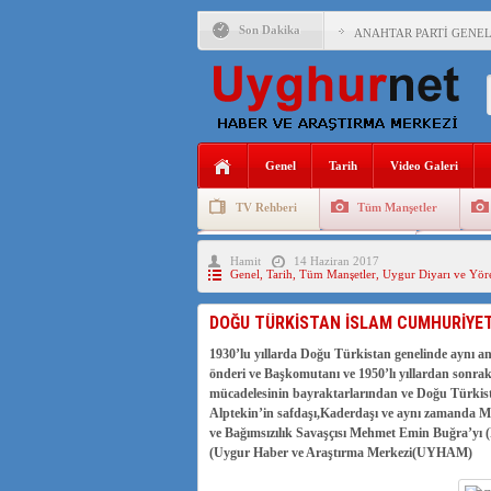
Son Dakika
ANAHTAR PARTİ GENEL 
ÇİN’İN DOĞU TÜRKİST
DİYANET AKADEMİSİ B
150 YILDIR KAYNAYAN
Genel
Tarih
Video Galeri
ÇİN’İN UYGUR POLİTİ
TV Rehberi
Tüm Manşetler
MHP’DEN URUMÇİ KATL
Uygurlarda Düğün ve Cenaze
Uygur 
Hamit
14 Haziran 2017
ÇİN’İN ANKARA BÜYÜKE
Genel
,
Tarih
,
Tüm Manşetler
,
Uygur Diyarı ve Yöre
İŞGALCİ ÇİN’DEN “FET
DOĞU TÜRKİSTAN İSLAM CUMHURİYET
SAADET PARTİSİ İLÇE 
1930’lu yıllarda Doğu Türkistan genelinde aynı a
önderi ve Başkomutanı ve 1950’lı yıllardan sonra
İŞGALCİ ÇİN,DOĞU TÜ
mücadelesinin bayraktarlarından ve Doğu Türkist
Alptekin’in safdaşı,Kaderdaşı ve aynı zamanda Mü
ve Bağımsızılık Savaşçısı Mehmet Emin Buğra’yı (E
(Uygur Haber ve Araştırma Merkezi(UYHAM)