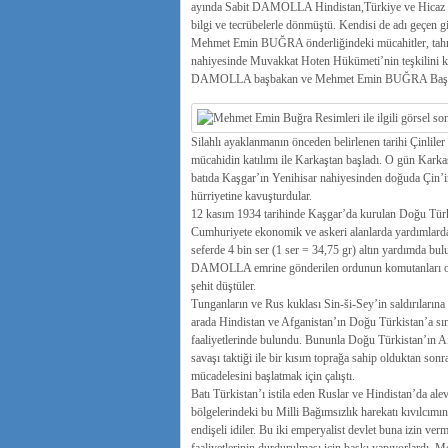
ayında Sabit DAMOLLA Hindistan,Türkiye ve Hicaz gez
bilgi ve tecrübelerle dönmüştü. Kendisi de adı geçen gizl
Mehmet Emin BUĞRA önderliğindeki mücahitler, tahmine
nahiyesinde Muvakkat Hoten Hükümeti’nin teşkilini k
DAMOLLA başbakan ve Mehmet Emin BUĞRA Başkomu
Silahlı ayaklanmanın önceden belirlenen tarihi Çinlile
mücahidin katılımı ile Karkaştan başladı. O gün Kar
batıda Kaşgar’ın Yenihisar nahiyesinden doğuda Çin’in
hürriyetine kavuşturdular.
12 kasım 1934 tarihinde Kaşgar’da kurulan Doğu Türk
Cumhuriyete ekonomik ve askeri alanlarda yardımlarda
seferde 4 bin ser (1 ser = 34,75 gr) altın yardımda b
DAMOLLA emrine gönderilen ordunun komutanları ol
şehit düştüler.
Tunganların ve Rus kuklası Sin-ši-Sey’in saldırıları
arada Hindistan ve Afganistan’ın Doğu Türkistan’a sın
faaliyetlerinde bulundu. Bununla Doğu Türkistan’ın Afg
savaşı taktiği ile bir kısım toprağa sahip olduktan 
mücadelesini başlatmak için çalıştı.
Batı Türkistan’ı istila eden Ruslar ve Hindistan’da ale
bölgelerindeki bu Milli Bağımsızlık harekatı kıvılcı
endişeli idiler. Bu iki emperyalist devlet buna izi