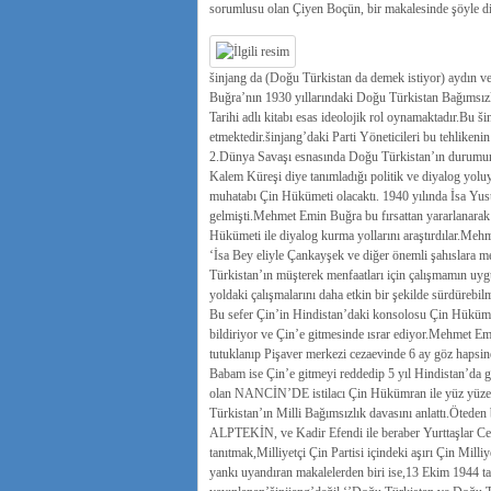
sorumlusu olan Çiyen Boçün, bir makalesinde şöyle d
šinjang da (Doğu Türkistan da demek istiyor) aydın v
Buğra’nın 1930 yıllarındaki Doğu Türkistan Bağımsızl
Tarihi adlı kitabı esas ideolojik rol oynamaktadır.Bu š
etmektedir.šinjang’daki Parti Yöneticileri bu tehlikeni
2.Dünya Savaşı esnasında Doğu Türkistan’ın durumun
Kalem Küreşi diye tanımladığı politik ve diyalog yoluy
muhatabı Çin Hükümeti olacaktı. 1940 yılında İsa Yus
gelmişti.Mehmet Emin Buğra bu fırsattan yararlanarak İ
Hükümeti ile diyalog kurma yollarını araştırdılar.Mehm
‘İsa Bey eliyle Çankayşek ve diğer önemli şahıslara
Türkistan’ın müşterek menfaatları için çalışmamın u
yoldaki çalışmalarını daha etkin bir şekilde sürdürebil
Bu sefer Çin’in Hindistan’daki konsolosu Çin Hüküm
bildiriyor ve Çin’e gitmesinde ısrar ediyor.Mehmet Em
tutuklanıp Pişaver merkezi cezaevinde 6 ay göz hapsine
Babam ise Çin’e gitmeyi reddedip 5 yıl Hindistan’da 
olan NANCİN’DE istilacı Çin Hükümran ile yüz yüze mü
Türkistan’ın Milli Bağımsızlık davasını anlattı.Öted
ALPTEKİN, ve Kadir Efendi ile beraber Yurttaşlar Cem
tanıtmak,Milliyetçi Çin Partisi içindeki aşırı Çin Mill
yankı uyandıran makalelerden biri ise,13 Ekim 1944 