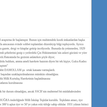
ştırma ile başlamıştır. Bunun için muhitendeki kısıtlı imkanlardan başka
la amcasının evinde sohbet toplantıları düzenleyip bilgi topluyordu. Ayrıca
a gazete, dergi ve kitaplar getirip inceliyordu. Bununla da yetinmeden, 1929
şehirlerini gezip o yerlerdeki Çin Hükümetinin’nin askeri gücünü ve yöre
ırdı.Hatıratında bu gezisini anlatırken şöyle diyor;
dolu buldum, amma ameli harekete hazırım diyen bir tek kişiye, Gulca Kadısı
nuştum”
bit DAMOLLAM şu ortak kanaata varmışlardı.
yet başından uzaklaştırılmalarının mümkün olmadığına.
lı Milli Kurtuluş Hareketinin başlatılmasına
latlarını kurulmasına
acak bir durum olmadığını, ancak SSCB’nin muhtemel bit müdahalesinden
ĞRA önderliğinde Milli İnkılap Teşkilat kuruldu. Teşkilatın amacı, üye
de 300’ü aşkın üye ve 50’ye yakın eski tüfeğe sahip oldular. 1931 yılının birinci