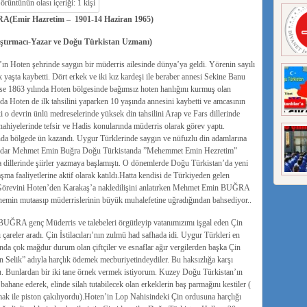
Emir Hazretim – 1901-14 Haziran 1965)
ştırmacı-Yazar ve Doğu Türkistan Uzmanı)
oten şehrinde saygın bir müderris ailesinde dünya’ya geldi. Yörenin sayılı
 yaşta kaybetti. Dört erkek ve iki kız kardeşi ile beraber annesi Sekine Banu
ise 1863 yılında Hoten bölgesinde bağımsız hoten hanlığını kurmuş olan
 Hoten de ilk tahsilini yaparken 10 yaşında annesini kaybetti ve amcasının
 o devrin ünlü medreselerinde yüksek din tahsilini Arap ve Fars dillerinde
ahiyelerinde tefsir ve Hadis konularında müderris olarak görev yaptı.
nda bölgede ün kazandı. Uygur Türklerinde saygın ve nüfuzlu din adamlarına
kadar Mehmet Emin Buğra Doğu Türkistanda ”Mehemmet Emin Hezretim”
a dillerinde şiirler yazmaya başlamıştı. O dönemlerde Doğu Türkistan’da yeni
ma faaliyetlerine aktif olarak katıldı.Hatta kendisi de Türkiyeden gelen
ı. Görevini Hoten’den Karakaş’a nakledilişini anlatırken Mehmet Emin BUĞRA
önemin mutaasıp müderrislerinin büyük muhalefetine uğradığından bahsediyor..
UĞRA genç Müderris ve talebeleri örgütleyip vatanımızımı işgal eden Çin
çareler aradı. Çin İstilacıları’nın zulmü had safhada idi. Uygur Türkleri en
nda çok mağdur durum olan çiftçiler ve esnaflar ağır vergilerden başka Çin
n Selik” adıyla harçlık ödemek mecburiyetindeydiler. Bu haksızlığa karşı
u. Bunlardan bir iki tane örnek vermek istiyorum. Kuzey Doğu Türkistan’ın
ahane ederek, elinde silah tutabilecek olan erkeklerin baş parmağını kestiler (
mak ile piston çakılıyordu).Hoten’in Lop Nahisindeki Çin ordusuna harçlığı