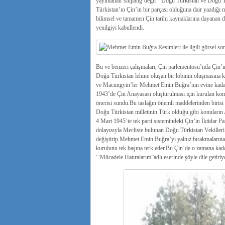
yayınlanan’šinjiang’değil ‘’Doğu Türkistan ve Doğu Tü
Türkistan’ın Çin’in bir parçası olduğuna dair yazdığı
bilimsel ve tamamen Çin tarihi kaynaklarına dayanan d
yenilgiyi kabullendi.
Bu ve benzeri çalışmaları, Çin parlementosu’nda Çin’i
Doğu Türkistan lehine oluşan bir lobinin oluşmasına k
ve Macungyin’ler Mehmet Emin Buğra’nın evine kadar g
1943’de Çin Anayasası oluşturulması için kurulan komi
önerisi sundu.Bu taslağın önemli maddelerinden birisi
Doğu Türkistan milletinin Türk olduğu gibi konuların A
4 Mart 1945’te tek parti sistemindeki Çin’in İktidar P
dolayısıyla Mecliste bulunan Doğu Türkistan Vekilleri t
değiştirip Mehmet Emin Buğra’yı yalnız bırakmaların
kurulunu tek başına terk eder.Bu Çin’de o zamana ka
‘’Mücadele Hatıralarım”adlı eserinde şöyle dile getiriy