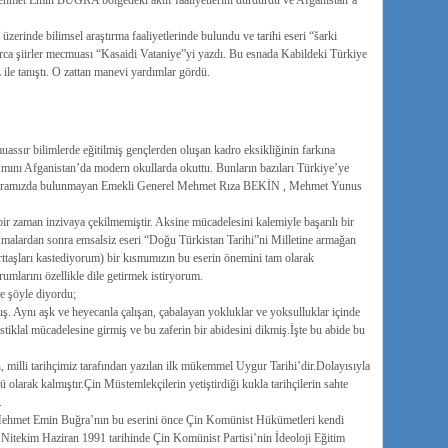
 Mehmet Emin BUĞRA bölgedeki aktif faaliyetlerini durdurdu ve Afganistan’a
zerinde bilimsel araştırma faaliyetlerinde bulundu ve tarihi eseri “šarki
rca şiirler mecmuası “Kasaidi Vataniye”yi yazdı. Bu esnada Kabildeki Türkiye
 tanıştı. O zattan manevi yardımlar gördü.
ır bilimlerde eğitilmiş gençlerden oluşan kadro eksikliğinin farkına
ısmını Afganistan’da modern okullarda okuttu. Bunların bazıları Türkiye’ye
n aramızda bulunmayan Emekli Generel Mehmet Rıza BEKİN , Mehmet Yunus
aman inzivaya çekilmemiştir. Aksine mücadelesini kalemiyle başarılı bir
lışmalardan sonra emsalsiz eseri “Doğu Türkistan Tarihi”ni Milletine armağan
ttaşları kastediyorum) bir kısmımızın bu eserin önemini tam olarak
mlarını özellikle dile getirmek istiryorum.
e şöyle diyordu;
 Aynı aşk ve heyecanla çalışan, çabalayan yokluklar ve yoksulluklar içinde
 istiklal mücadelesine girmiş ve bu zaferin bir abidesini dikmiş.İşte bu abide bu
, milli tarihçimiz tarafından yazılan ilk mükemmel Uygur Tarihi’dir.Dolayısıyla
 olarak kalmıştır.Çin Müstemlekçilerin yetiştirdiği kukla tarihçilerin sahte
.
 Mehmet Emin Buğra’nın bu eserini önce Çin Komünist Hükümetleri kendi
ler.Nitekim Haziran 1991 tarihinde Çin Komünist Partisi’nin İdeoloji Eğitim