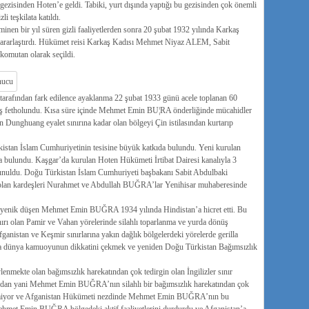
isinden Hoten’e geldi. Tabiki, yurt dışında yaptığı bu gezisinden çok önemli
i teşkilata katıldı.
n bir yıl süren gizli faaliyetlerden sonra 20 şubat 1932 yılında Karkaş
ararlaştırdı. Hükümet reisi Karkaş Kadısı Mehmet Niyaz ALEM, Sabit
tan olarak seçildi.
r tarafından fark edilence ayaklanma 22 şubat 1933 günü acele toplanan 60
kaş fetholundu. Kısa süre içinde Mehmet Emin BU¦RA önderliğinde mücahidler
 Dunghuang eyalet sınırına kadar olan bölgeyi Çin istilasından kurtarıp
istan İslam Cumhuriyetinin tesisine büyük katkıda bulundu. Yeni kurulan
 bulundu. Kaşgar’da kurulan Hoten Hükümeti İrtibat Dairesi kanalıyla 3
ulunuldu. Doğu Türkistan İslam Cumhuriyeti başbakanı Sabit Abdulbaki
an kardeşleri Nurahmet ve Abdullah BUĞRA’lar Yenihisar muhaberesinde
na yenik düşen Mehmet Emin BUĞRA 1934 yılında Hindistan’a hicret etti. Bu
ırı olan Pamir ve Vahan yörelerinde silahlı toparlanma ve yurda dönüş
anistan ve Keşmir sınırlarına yakın dağlık bölgelerdeki yörelerde gerilla
sonra dünya kamuoyunun dikkatini çekmek ve yeniden Doğu Türkistan Bağımsızlık
vlenmekte olan bağımsızlık harekatından çok tedirgin olan İngilizler sınır
mından yani Mehmet Emin BUĞRA’nın silahlı bir bağımsızlık harekatından çok
n vermiyor ve Afganistan Hükümeti nezdinde Mehmet Emin BUĞRA’nın bu