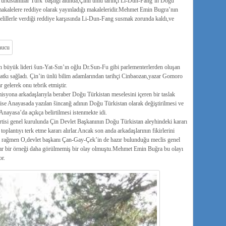
rkistanlılar Türk”başlığı altında,Çinli ünlü tarihçi Li-Dun-Fang’ın Doğu
 makalelere reddiye olarak yayınladığı makaleleridir.Mehmet Emin Bugra’nın
elillerle verdiği reddiye karşısında Li-Dun-Fang susmak zorunda kaldı,ve
n büyük lideri šun-Yat-Sın’ın oğlu Dr.Sun-Fu gibi parlementerlerden oluşan
atkı sağladı. Çin’in ünlü bilim adamlarından tarihçi Cinbaozan,yazar Gomoro
elerek onu tebrik etmiştir.
syona arkadaşlarıyla beraber Doğu Türkistan meselesini içeren bir taslak
 ise Anayasada yazılan šincanğ adının Doğu Türkistan olarak değiştirilmesi ve
nayasa’da açıkça belirtilmesi istenmekte idi.
artisi genel kurulunda Çin Devlet Başkanının Doğu Türkistan aleyhindeki kararı
oplantıyı terk etme kararı alırlar.Ancak son anda arkadaşlarının fikirlerini
a rağmen O,devlet başkanı Çan-Gay-Çek’in de hazır bulunduğu meclis genel
dar bir örneği daha görülmemiş bir olay olmuştu.Mehmet Emin Buğra bu olayı
or.