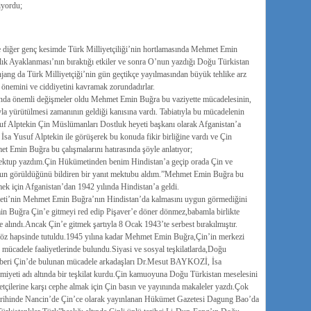
iyordu;
e diğer genç kesimde Türk Milliyetçiliği’nin hortlamasında Mehmet Emin
ık Ayaklanması’nın bıraktığı etkiler ve sonra O’nun yazdığı Doğu Türkistan
injang da Türk Milliyetçiği’nin gün geçtikçe yayılmasından büyük tehlike arz
n önemini ve ciddiyetini kavramak zorundadırlar.
da önemli değişmeler oldu Mehmet Emin Buğra bu vaziyette mücadelesinin,
la yürütülmesi zamanının geldiği kanısına vardı. Tabiatıyla bu mücadelenin
uf Alptekin Çin Müslümanları Dostluk heyeti başkanı olarak Afganistan’a
sa Yusuf Alptekin ile görüşerek bu konuda fikir birliğine vardı ve Çin
et Emin Buğra bu çalışmalarını hatırasında şöyle anlatıyor;
 mektup yazdım.Çin Hükümetinden benim Hindistan’a geçip orada Çin ve
ygun görüldüğünü bildiren bir yanıt mektubu aldım.”Mehmet Emin Buğra bu
mek için Afganistan’dan 1942 yılında Hindistan’a geldi.
eti’nin Mehmet Emin Buğra’nın Hindistan’da kalmasını uygun görmediğini
in Buğra Çin’e gitmeyi red edip Pişaver’e döner dönmez,babamla birlikte
 alındı.Ancak Çin’e gitmek şartıyla 8 Ocak 1943’te serbest bırakılmıştır.
göz hapsinde tutuldu.1945 yılına kadar Mehmet Emin Buğra,Çin’in merkezi
cadele faaliyetlerinde bulundu.Siyasi ve sosyal teşkilatlarda,Doğu
en beri Çin’de bulunan mücadele arkadaşları Dr.Mesut BAYKOZİ, İsa
iyeti adı altında bir teşkilat kurdu.Çin kamuoyuna Doğu Türkistan meselesini
iyetçilerine karşı cephe almak için Çin basın ve yayınında makaleler yazdı.Çok
tarihinde Nancin’de Çin’ce olarak yayınlanan Hükümet Gazetesi Dagung Bao’da