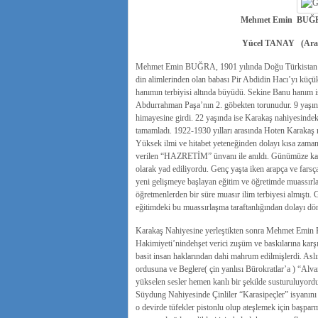
Mehmet Emin BUĞRA(
Yücel TANAY
(Ara
Mehmet Emin BUĞRA, 1901 yılında Doğu Türkistan’ın H
din alimlerinden olan babası Pir Abdidin Hacı’yı küçük
hanımın terbiyisi altında büyüdü. Sekine Banu hanım 
Abdurrahman Paşa’nın 2. göbekten torunudur. 9 yaşında
himayesine girdi. 22 yaşında ise Karakaş nahiyesindeki
tamamladı. 1922-1930 yılları arasında Hoten Karakaş n
Yüksek ilmi ve hitabet yeteneğinden dolayı kısa zama
verilen “HAZRETİM” ünvanı ile anıldı. Günümüze 
olarak yad ediliyordu. Genç yaşta iken arapça ve farsç
yeni gelişmeye başlayan eğitim ve öğretimde muassırlaş
öğretmenlerden bir süre muasır ilim terbiyesi almışt
eğitimdeki bu muassırlaşma taraftanlığından dolayı d
Karakaş Nahiyesine yerleştikten sonra Mehmet Emin B
Hakimiyeti’nindehşet verici zuşüm ve baskılarına karşı 
basit insan haklarından dahi mahrum edilmişlerdi. Aslı
ordusuna ve Beglere( çin yanlısı Bürokratlar’a ) “Alva
yükselen sesler hemen kanlı bir şekilde susturuluyord
Süydung Nahiyesinde Çinliler “Karasipeçler” isyanını b
o devirde tüfekler pistonlu olup ateşlemek için başpar