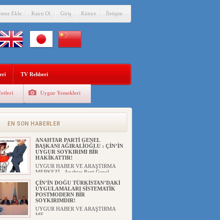
itene Ekle
Kayıt Ol
Giriş
Künye
İletişim
eri
TV Rehberi
etleri
Uygur Yemekleri
EN SON HABERLER
ANAHTAR PARTİ GENEL
BAŞKANI AĞIRALİOĞLU : ÇİN’İN
UYGUR SOYKIRIMI BİR
HAKİKATTIR!
UYGUR HABER VE ARAŞTIRMA
MERKEZİ Anahtar Parti Genel
Başka...
ÇİN’İN DOĞU TÜRKİSTAN’DAKİ
UYGULAMALARI SİSTEMATİK
POSTMODERN BİR
SOYKIRIMDIR!
UYGUR HABER VE ARAŞTIRMA
ME...