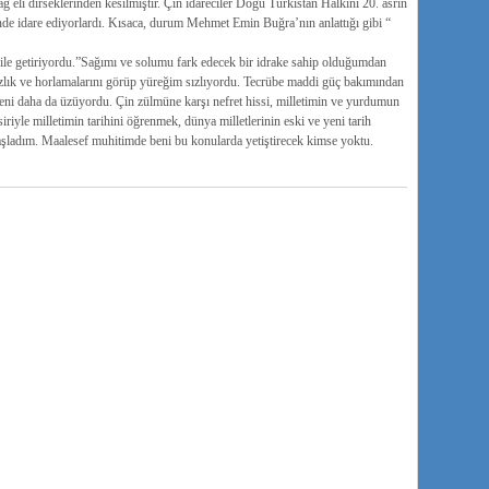
 eli dirseklerinden kesilmiştir. Çin idareciler Doğu Türkistan Halkını 20. asrın
de idare ediyorlardı. Kısaca, durum Mehmet Emin Buğra’nın anlattığı gibi “
e getiriyordu.”Sağımı ve solumu fark edecek bir idrake sahip olduğumdan
sızlık ve horlamalarını görüp yüreğim sızlıyordu. Tecrübe maddi güç bakımından
eni daha da üzüyordu. Çin zülmüne karşı nefret hissi, milletimin ve yurdumun
siriyle milletimin tarihini öğrenmek, dünya milletlerinin eski ve yeni tarih
aşladım. Maalesef muhitimde beni bu konularda yetiştirecek kimse yoktu.