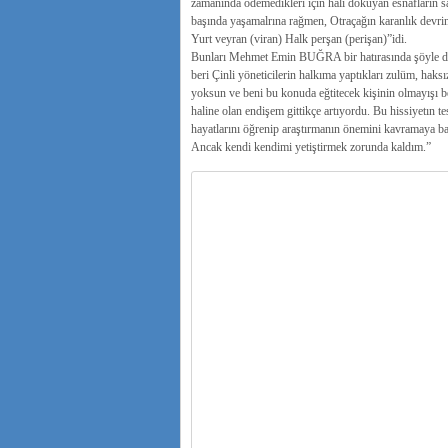
zamanında ödemedikleri için halı dokuyan esnafların sağ
başında yaşamalrına rağmen, Otraçağın karanlık devrin
Yurt veyran (viran) Halk perşan (perişan)”idi.
Bunları Mehmet Emin BUĞRA bir hatırasında şöyle dil
beri Çinli yöneticilerin halkıma yaptıkları zulüm, hak
yoksun ve beni bu konuda eğtitecek kişinin olmayışı b
haline olan endişem gittikçe artıyordu. Bu hissiyetın te
hayatlarını öğrenip araştırmanın önemini kavramaya b
Ancak kendi kendimi yetiştirmek zorunda kaldım.”