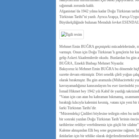
faaliyetlerinin durdurulması için baskı yapıyorlardı.
sığınmak zorunda kaldı.
Afganistan’da 1942 yılına kadar Doğu Türkistan tarihi ü
Türkistan Tarihi”ni yazdı. Ayrıca Arapça, Farsça Uygu
Büyükelçiliğinde bulunan Memduh ševket ESENDAL ile
Mehmet Emin BUĞRA geçmişteki mücadelelerinde, muass
varmıştı. Onun için Doğu Türkistan’lı gençlerin bir k
gelip Askeri Akademilerde okudu. Bunlardan bu gü
BUĞRA, Emekli Binbaşı Mehmet Niyazdır.
Bakıyoruz ki Mehmet Emin BUĞRA bu dönemde hiçbir z
surette devam ettirmiştir. Dört senelik çileli yoğun ça
olarak bırakmıştır. Bu gün aramızda (Mühaciretteki yur
kavrayamadığımız kanısındayım bu eser üzerindeki yoru
İsmail Hikmet bey 1942 yılı Kabil’de yazdığı takrizind
“Vatan için can atan bu kahraman bıkmamış, usanmamış.
bıraktığı kılıcıyla kalemini kesmiş, vatanı için yeni bir
šarki Türkistan Tarihi’dir.
“Müstemlekçi Çinlileri böylesine tedirgin eden bu tarih
bir sonraki yazılan Doğu Türkistan Tarih’lerinin öncüsü
tarihlerine reddiye verebilmemiz için güçlü bir silahtır”
Kaleme alınışından Elli beş sene geçmesine rağmen,
iktidarları için bir tehlike olarak değerlendirmektedir