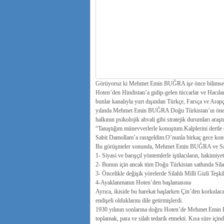
Görüyoruz ki Mehmet Emin BUĞRA işe önce bilimsel ara
Hoten’den Hindistan’a gidip-gelen tüccarlar ve Hacılar
bunlar kanalıyla yurt dışından Türkçe, Farsça ve Arapç
yılında Mehmet Emin BUĞRA Doğu Türkistan’ın önemli 
halkının psikolojik ahvali gibi stratejik durumları araşt
“Tanıştığım münevverlerle konuştum.Kalplerini dertle 
Sabit Damollam’a rastgeldim.O’nunla birkaç gece ko
Bu görüşmeler sonunda, Mehmet Emin BUĞRA ve Sa
1- Siyasi ve barışçıl yöntemlerle iştilacıların, hakimi
2- Bunun için ancak tüm Doğu Türkistan sathında Silah
3- Öncelikle değişik yörelerde Silahlı Milli Gizli Teşki
4-Ayaklanmanın Hoten’den başlamasına
Ayrıca, ikiside bu harekat başlarken Çin’den korkul
endişeli olduklarını dile getirmişlerdi.
1930 yılının sonlarına doğru Hoten’de Mehmet Emin BU
toplamak, para ve silah tedarik etmekti. Kısa süre için