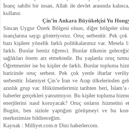
İnanç sahibi bir insan, Allah ile devlet arasında kalınca
kullanır.
Çin’in Ankara Büyükelçisi Yu Ho
Sincan Uygur Özerk Bölgesi olsun, diğer bölgeler olsun
inançlarına saygı gösteriyoruz. Oruç serbesttir. Pek çok
bazı kişilere yönelik farklı politikalarımız var. Mesela
farklı. Bunlar henüz öğrenci. Bunlar ülkenin geleceğid
sağlıkları önem arz etmektedir. Bu yaşlarda oruç tutma
Öğretmenler ise bu kişiler de farklı. Bunlar topluma hiz
haricinde oruç serbest. Pek çok yerde iftarlar verili
serbesttir. İslamiyet Çin’e İran ve Arap ülkelerinden 
azınlık grup var. Hükümetlerimiz tarihten beri, İslam’
haberler gerçekleri yansıtmıyor. Bu kişiler topluma hizmet
enerjilerini nasıl koruyacak? Oruç onların hizmetini e
Bugün, ben sizinle yaptığım görüşmeyi ve bu konud
merkezimize bildireceğim.
Kaynak : Milliyet.com.tr Dini haberlercom.