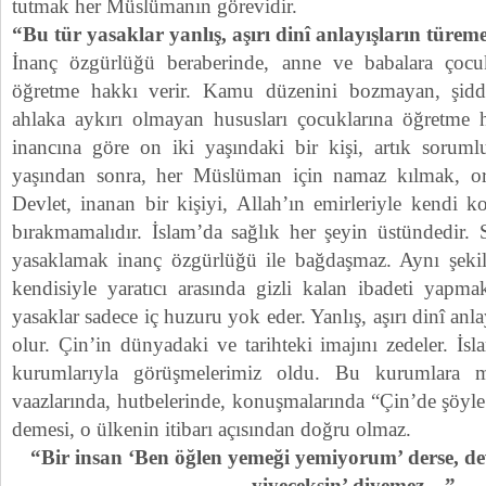
tutmak her Müslümanın görevidir.
“Bu tür yasaklar yanlış, aşırı dinî anlayışların türe
İnanç özgürlüğü beraberinde, anne ve babalara çocukl
öğretme hakkı verir. Kamu düzenini bozmayan, şidd
ahlaka aykırı olmayan hususları çocuklarına öğretme ha
inancına göre on iki yaşındaki bir kişi, artık soruml
yaşından sonra, her Müslüman için namaz kılmak, oru
Devlet, inanan bir kişiyi, Allah’ın emirleriyle kendi 
bırakmamalıdır. İslam’da sağlık her şeyin üstündedir. 
yasaklamak inanç özgürlüğü ile bağdaşmaz. Aynı şek
kendisiyle yaratıcı arasında gizli kalan ibadeti yapm
yasaklar sadece iç huzuru yok eder. Yanlış, aşırı dinî anl
olur. Çin’in dünyadaki ve tarihteki imajını zedeler. İsl
kurumlarıyla görüşmelerimiz oldu. Bu kurumlara 
vaazlarında, hutbelerinde, konuşmalarında “Çin’de şöyle 
demesi, o ülkenin itibarı açısından doğru olmaz.
“Bir insan ‘Ben öğlen yemeği yemiyorum’ derse, de
yiyeceksin’ diyemez…”