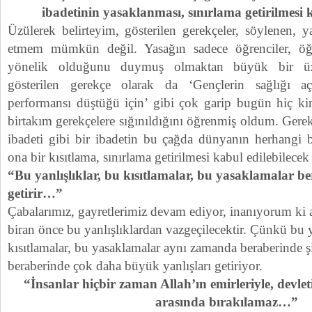
ibadetinin yasaklanması, sınırlama getirilmes
Üzülerek belirteyim, gösterilen gerekçeler, söylenen, y
etmem mümkün değil. Yasağın sadece öğrenciler, öğ
yönelik olduğunu duymuş olmaktan büyük bir 
gösterilen gerekçe olarak da ‘Gençlerin sağlığı a
performansı düştüğü için’ gibi çok garip bugün hiç k
birtakım gerekçelere sığınıldığını öğrenmiş oldum. Gerek
ibadeti gibi bir ibadetin bu çağda dünyanın herhangi b
ona bir kısıtlama, sınırlama getirilmesi kabul edilebilecek
“Bu yanlışlıklar, bu kısıtlamalar, bu yasaklamalar be
getirir…”
Çabalarımız, gayretlerimiz devam ediyor, inanıyorum ki a
biran önce bu yanlışlıklardan vazgeçilecektir. Çünkü bu y
kısıtlamalar, bu yasaklamalar aynı zamanda beraberinde şi
beraberinde çok daha büyük yanlışları getiriyor.
“İnsanlar hiçbir zaman Allah’ın emirleriyle, devl
arasında bırakılamaz…”