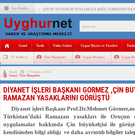
Son Dakika
ÇİN’İN “GÜVENLİK”SÖYLEMİ İLE DOĞU TÜRKİSTAN’DA 
PAKİSTAN,AFGANİSTAN’DA YAŞAYAN UYGURLARA KARŞI Ç
ANAHTAR PARTİ GENEL BAŞKANI AĞIRALİOĞLU : ÇİN’İN
Genel
Tarih
Video Galeri
Uygur Diyarı ve Yöreleri
Türki
ÇİN’İN DOĞU TÜRKİSTAN’DAKİ UYGULAMALARI SİSTEM
TV Rehberi
Tüm Manşetler
Uygur Dostları
Uygur Kü
DİYANET AKADEMİSİ BAŞKANI DOÇ.DR.KAAN : DOĞU TÜR
Uygurlarda Düğün ve Cenaze
Uygur Geleneksel Tip
Uygur Gele
Hamit
13 Temmuz 2015
150 YILDIR KAYNAYAN YARAMIZ : ÇİN İŞGALİNDEKİ DO
Genel
,
Tüm Manşetler
ÇİN’İN UYGUR POLİTİKALARINI ÖVEN DİYANET AKADEM
DİYANET İŞLERİ BAŞKANI GÖRMEZ ,ÇİN BÜY
MHP’DEN URUMÇİ KATLİAMI MESAJİ : 05.07.2009 URUM
RAMAZAN YASAKLARINI GÖRÜŞTÜ
ÇİN’İN ANKARA BÜYÜKELÇİSİ JİANG’İN TRABZON ZİYAR
Diyanet işleri Başkanı Prof.Dr.Mehmet Görmez,m
Türkistan’daki Ramazan yasakları ile Oruçun e
uygulamalar hakkında Çin büyükelçisi ile görü
kendisinden bilgi aldığı ve daha ayrıntılı bilgiler tale