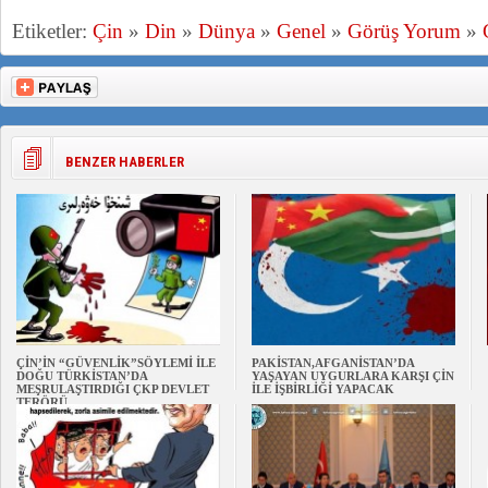
Etiketler:
Çin
»
Din
»
Dünya
»
Genel
»
Görüş Yorum
»
BENZER HABERLER
ÇİN’İN “GÜVENLİK”SÖYLEMİ İLE
PAKİSTAN,AFGANİSTAN’DA
DOĞU TÜRKİSTAN’DA
YAŞAYAN UYGURLARA KARŞI ÇİN
MEŞRULAŞTIRDIĞI ÇKP DEVLET
İLE İŞBİRLİĞİ YAPACAK
TERÖRÜ