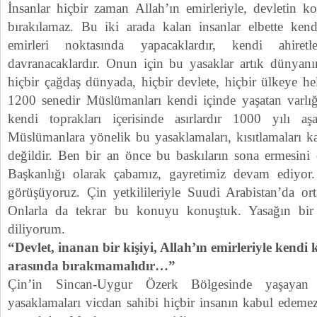
İnsanlar hiçbir zaman Allah’ın emirleriyle, devletin k
bırakılamaz. Bu iki arada kalan insanlar elbette kendi
emirleri noktasında yapacaklardır, kendi ahiretl
davranacaklardır. Onun için bu yasaklar artık dünyanı
hiçbir çağdaş dünyada, hiçbir devlete, hiçbir ülkeye he
1200 senedir Müslümanları kendi içinde yaşatan varlığ
kendi toprakları içerisinde asırlardır 1000 yılı a
Müslümanlara yönelik bu yasaklamaları, kısıtlamaları
değildir. Ben bir an önce bu baskıların sona ermesini 
Başkanlığı olarak çabamız, gayretimiz devam ediyor. 
görüşüyoruz. Çin yetkilileriyle Suudi Arabistan’da ort
Onlarla da tekrar bu konuyu konuştuk. Yasağın bir
diliyorum.
“Devlet, inanan bir kişiyi, Allah’ın emirleriyle kend
arasında bırakmamalıdır…”
Çin’in Sincan-Uygur Özerk Bölgesinde yaşayan 
yasaklamaları vicdan sahibi hiçbir insanın kabul edem