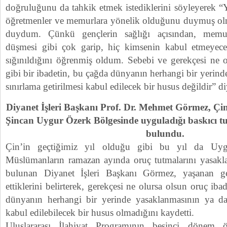
doğruluğunu da tahkik etmek istediklerini söyleyerek “Y
öğretmenler ve memurlara yönelik olduğunu duymuş ol
duydum. Çünkü gençlerin sağlığı açısından, memur
düşmesi gibi çok garip, hiç kimsenin kabul etmeyeceğ
sığınıldığını öğrenmiş oldum. Sebebi ve gerekçesi ne o
gibi bir ibadetin, bu çağda dünyanın herhangi bir yerind
sınırlama getirilmesi kabul edilecek bir husus değildir” d
Diyanet İşleri Başkanı Prof. Dr. Mehmet Görmez, Ç
Şincan Uygur Özerk Bölgesinde uyguladığı baskıcı 
bulundu.
Çin’in geçtiğimiz yıl olduğu gibi bu yıl da Uyg
Müslümanların ramazan ayında oruç tutmalarını yasakl
bulunan Diyanet İşleri Başkanı Görmez, yaşanan ge
ettiklerini belirterek, gerekçesi ne olursa olsun oruç ib
dünyanın herhangi bir yerinde yasaklanmasının ya da 
kabul edilebilecek bir husus olmadığını kaydetti.
Uluslararası İlahiyat Programının beşinci dönem ö