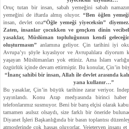
Oruç tutan bir insan, sabah yemeğini sabah namazı
yemeğini de iftarda almış oluyor.
“Ben öğlen yeme
insan, devlet ona
“Öğle yemeği yiyeceksin” diyemez
Zaten, insanlar çocukken ve gençken dinin vecibele
yasaklar, Müslüman topluluğunun kendi geleceğini
oluşturmasın”
anlamına geliyor. Çin tarihini iyi oku
Avrupa’yı şöyle kıyaslıyor ve Avrupalılara diyorum k
yaşayan Müslümanları yok ettiniz. Ama İslam varlığı
özgürlük içinde devam ettirmiştir. Bu konular, Çin’in bü
“İnanç sahibi bir insan, Allah ile devlet arasında kalı
yana kullanır…”
Bu yasaklar, Çin’in büyük tarihine zarar veriyor. Indep
yayınlandı. Konu Arap medyasında birinci haber 
telefonlarımız susmuyor. Beni bir barış elçisi olarak kabu
tamamen asılsız olsaydı, size farklı bir öneride bulunac
Diyanet İşleri Başkanlığında bir basın toplantısı düzenl
atmosferinde çok hassas oluyorlar. Vejeteryen insanı e