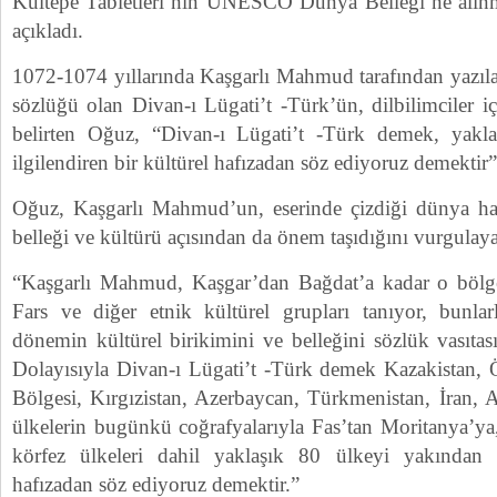
Kültepe Tabletleri’nin UNESCO Dünya Belleği’ne alınma
açıkladı.
1072-1074 yıllarında Kaşgarlı Mahmud tarafından yazıla
sözlüğü olan Divan-ı Lügati’t -Türk’ün, dilbilimciler 
belirten Oğuz, “Divan-ı Lügati’t -Türk demek, yakl
ilgilendiren bir kültürel hafızadan söz ediyoruz demektir”
Oğuz, Kaşgarlı Mahmud’un, eserinde çizdiği dünya harit
belleği ve kültürü açısından da önem taşıdığını vurgulaya
“Kaşgarlı Mahmud, Kaşgar’dan Bağdat’a kadar o bölge
Fars ve diğer etnik kültürel grupları tanıyor, bunlarla
dönemin kültürel birikimini ve belleğini sözlük vasıta
Dolayısıyla Divan-ı Lügati’t -Türk demek Kazakistan,
Bölgesi, Kırgızistan, Azerbaycan, Türkmenistan, İran, A
ülkelerin bugünkü coğrafyalarıyla Fas’tan Moritanya’y
körfez ülkeleri dahil yaklaşık 80 ülkeyi yakından il
hafızadan söz ediyoruz demektir.”