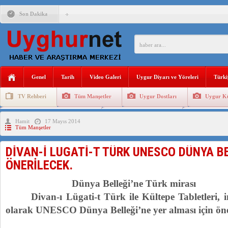
Son Dakika
ÇİN’İN “GÜVENLİK”SÖYLEMİ İLE DOĞU TÜRKİSTAN’DA 
PAKİSTAN,AFGANİSTAN’DA YAŞAYAN UYGURLARA KARŞI Ç
Genel
Tarih
Video Galeri
Uygur Diyarı ve Yöreleri
Türki
ANAHTAR PARTİ GENEL BAŞKANI AĞIRALİOĞLU : ÇİN’İN
TV Rehberi
Tüm Manşetler
Uygur Dostları
Uygur Kü
ÇİN’İN DOĞU TÜRKİSTAN’DAKİ UYGULAMALARI SİSTEM
Uygurlarda Düğün ve Cenaze
Uygur Geleneksel Tip
Uygur Gele
Hamit
17 Mayıs 2014
DİYANET AKADEMİSİ BAŞKANI DOÇ.DR.KAAN : DOĞU TÜR
Tüm Manşetler
150 YILDIR KAYNAYAN YARAMIZ : ÇİN İŞGALİNDEKİ DO
DİVAN-İ LUGATİ-T TÜRK UNESCO DÜNYA BE
ÇİN’İN UYGUR POLİTİKALARINI ÖVEN DİYANET AKADEM
ÖNERİLECEK.
MHP’DEN URUMÇİ KATLİAMI MESAJİ : 05.07.2009 URUM
Dünya Belleği’ne Türk mirası
Divan-ı Lügati-t Türk ile Kültepe Tabletleri, ins
olarak UNESCO Dünya Belleği’ne yer alması için öne