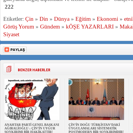
222
Etiketler:
Çin
»
Din
»
Dünya
»
Eğitim
»
Ekonomi
»
etn
Görüş Yorum
»
Gündem
»
kÖŞE YAZARLARI
»
Makal
Siyaset
BENZER HABERLER
ANAHTAR PARTİ GENEL BAŞKANI
ÇİN’İN DOĞU TÜRKİSTAN’DAKİ
AĞIRALİOĞLU : ÇİN’İN UYGUR
UYGULAMALARI SİSTEMATİK
SOYKIRIMI BİR HAKİKATTIR!
POSTMODERN BİR SOYKIRIMDIR!