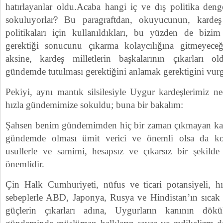
hatırlayanlar oldu.Acaba hangi iç ve dış politika den
sokuluyorlar? Bu paragraftdan, okuyucunun, kardeş m
politikaları için kullanıldıkları, bu yüzden de bizi
gerektiği sonucunu çıkarma kolaycılığına gitmeyec
aksine, kardeş milletlerin başkalarının çıkarları 
gündemde tutulması gerektiğini anlamak gerektigini vur
Pekiyi, aynı mantık silsilesiyle Uygur kardeşlerimiz 
hızla gündemimize sokuldu; buna bir bakalım:
Şahsen benim gündemimden hiç bir zaman çıkmayan kard
gündemde olması ümit verici ve önemli olsa da 
usullerle ve samimi, hesapsız ve çıkarsız bir şekilde
önemlidir.
Çin Halk Cumhuriyeti, nüfus ve ticari potansiyeli, hı
sebeplerle ABD, Japonya, Rusya ve Hindistan’ın sıcak t
güçlerin çıkarları adına, Uygurların kanının dök