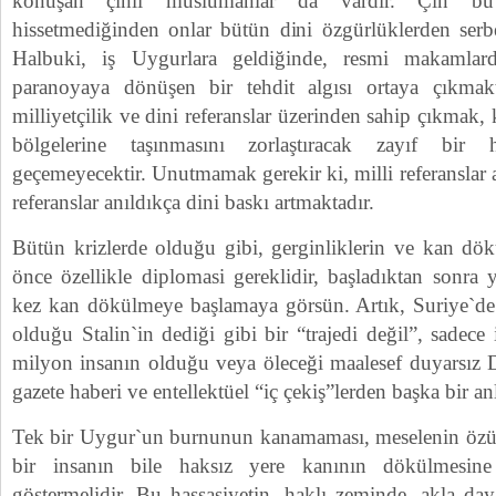
konuşan çinli müslümanlar da vardir. Çin bu g
hissetmediğinden onlar bütün dini özgürlüklerden serbe
Halbuki, iş Uygurlara geldiğinde, resmi makamla
paranoyaya dönüşen bir tehdit algısı ortaya çıkmakt
milliyetçilik ve dini referanslar üzerinden sahip çıkma
bölgelerine taşınmasını zorlaştıracak zayıf bir
geçemeyecektir. Unutmamak gerekir ki, milli referanslar a
referanslar anıldıkça dini baskı artmaktadır.
Bütün krizlerde olduğu gibi, gerginliklerin ve kan dö
önce özellikle diplomasi gereklidir, başladıktan sonra 
kez kan dökülmeye başlamaya görsün. Artık, Suriye`de 
olduğu Stalin`in dediği gibi bir “trajedi değil”, sadece i
milyon insanın olduğu veya öleceği maalesef duyarsız
gazete haberi ve entellektüel “iç çekiş”lerden başka bir a
Tek bir Uygur`un burnunun kanamaması, meselenin özün
bir insanın bile haksız yere kanının dökülmesine 
göstermelidir. Bu hassasiyetin, haklı zeminde, akla day