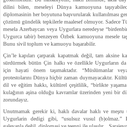
dilini bilen, meseleyi Dünya kamuoyuna taşıyabile
diplomasinin her boyutuna başvurularak kullanılması gere
çözümü gündelik tepkilerle maalesef olmuyor. Sadece T
mesela Azerbaycan veya Uygurlara neredeyse “birdenbi
Uygurca tabir) benzeyen Özbek kamuoyuna mesele taşı
Bunu sivil toplum ve kamuoyu başarabilir.
Çin’le kapıları çarparak kapatmak değil, tam aksine ka
sürdürmek bütün Çin halkı ve özellikle Uygurların da 
için hayati önem taşımaktadır. “Müslümanlar vey
protestolarını Dünya hiçbir zaman duymayacaktır. Kültü
dil ve eğitim hakkı, kültürel çeşitlilik, “birlikte yaşa
kulağının aşina olduğu kavramlar üzerinden yeni bir di
zorundayız.
Unutmamak gerekir ki, haklı davalar haklı ve meşru usu
Uygurlarin dedigi gibi, “usulsuz vusul (b)olmaz.” D
galeyanla değil, diplomasi ve teenni ile ulaşılır. Sara