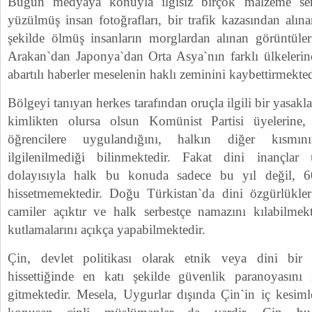
Bugün medyaya konuyla ilgisiz birçok malzeme serv
yüzülmüş insan fotoğrafları, bir trafik kazasından alına
şekilde ölmüş insanların morglardan alınan görüntüleri
Arakan`dan Japonya`dan Orta Asya`nın farklı ülkelerind
abartılı haberler meselenin haklı zeminini kaybettirmekted
Bölgeyi tanıyan herkes tarafından oruçla ilgili bir yasak
kimlikten olursa olsun Komünist Partisi üyelerine
öğrencilere uygulandığını, halkın diğer kısmı
ilgilenilmediği bilinmektedir. Fakat dini inançlar
dolayısıyla halk bu konuda sadece bu yıl değil, 60
hissetmemektedir. Doğu Türkistan`da dini özgürlükler
camiler açıktır ve halk serbestçe namazını kılabilme
kutlamalarını açıkça yapabilmektedir.
Çin, devlet politikası olarak etnik veya dini bir
hissettiğinde en katı şekilde güvenlik paranoyasını 
gitmektedir. Mesela, Uygurlar dışında Çin`in iç kesim