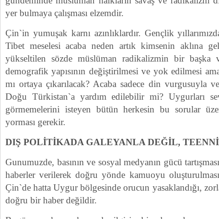
gündeminde müslüman halkların savaş ve radikalizm dı
yer bulmaya çalışması elzemdir.
Çin`in yumuşak karnı azınlıklardır. Gençlik yıllarımız
Tibet meselesi acaba neden artık kimsenin aklına 
yükseltilen sözde müslüman radikalizmin bir başka ve
demografik yapısının değiştirilmesi ve yok edilmesi am
mı ortaya çıkarılacak? Acaba sadece din vurgusuyla vey
Doğu Türkistan`a yardım edilebilir mi? Uygurları se
görmemelerini isteyen bütün herkesin bu sorular üzer
yorması gerekir.
DIŞ POLİTİKADA GALEYANLA DEĞİL, TEENNİ 
Gunumuzde, basının ve sosyal medyanın gücü tartışması
haberler verilerek doğru yönde kamuoyu oluşturulması
Çin`de hatta Uygur bölgesinde orucun yasaklandığı, zorla
doğru bir haber değildir.