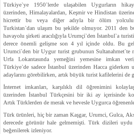
Türkiye`ye 1950`lerde ulaşabilen Uygurların hikaye
üzerinden, Himalayalardan, Keşmir ve Hindistan üzerind
hicrettir bu veya diğer adıyla bir ölüm yolcul
Turkistan`dan ulaşım bu şekilde olmuyor. 2011 den 
havayolu şirketi aracılığıyla Urumçi`den İstanbul`a turist
derece önemli gelişme son 4 yıl içinde oldu. Bu geli
Urumci`den bir Uygur turist grubunun Sultanahmet`te 
Urfa Lokantasında yemeğini yemesine imkan veri
Türkiye`de sadece İstanbul üzerinden Hacca giderken 
adaylarını görebilirken, artık büyük turist kafilelerini de
İnternet imkanları, karşılıklı dil öğrenimini kolaylaş
üzerinden İstanbul Türkçesini bir iki ay içerisinde kol
Artık Türklerden de merak ve hevesle Uygurca öğrenenle
Türk ürünleri, hiç bir zaman Kaşgar, Urumci, Gulca, Ak
derecede görünür hale gelmemişti. Türk dizileri uydu
beğenilerek izleniyor.