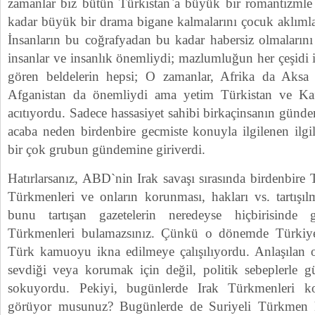
zamanlar biz bütün Türkistan`a büyük bir romantizmle 
kadar büyük bir drama bigane kalmalarını çocuk aklımla
İnsanların bu coğrafyadan bu kadar habersiz olmaları
insanlar ve insanlık önemliydi; mazlumluğun her çeşidi 
gören beldelerin hepsi; O zamanlar, Afrika da Aksa d
Afganistan da önemliydi ama yetim Türkistan ve Kaf
acıtıyordu. Sadece hassasiyet sahibi birkaçinsanın günd
acaba neden birdenbire gecmiste konuyla ilgilenen ilg
bir çok grubun gündemine giriverdi.
Hatırlarsanız, ABD`nin Irak savaşı sırasında birdenbir
Türkmenleri ve onların korunması, hakları vs. tartışıl
bunu tartışan gazetelerin neredeyse hiçbirisinde 
Türkmenleri bulamazsınız. Çünkü o dönemde Türkiye`
Türk kamuoyu ikna edilmeye çalışılıyordu. Anlaşılan o 
sevdiği veya korumak için değil, politik sebeplerle 
sokuyordu. Pekiyi, bugünlerde Irak Türkmenleri 
görüyor musunuz? Bugünlerde de Suriyeli Türkmen ka