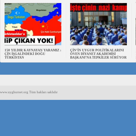
150 YILDIR KAYNAYAN YARAMIZ :
ÇİN’İN UYGUR POLİTİKALARINI
ÇİN İŞGALİNDEKİ DOĞU
ÖVEN DİYANET AKADEMİSİ
TÜRKİSTAN
BAŞKANI’NA TEPKİLER SÜRÜYOR
www.uyghurnet.org Tüm hakları saklıdır