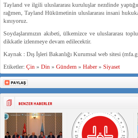
Tayland ve ilgili uluslararası kuruluşlar nezdinde yaptığ
rağmen, Tayland Hükümetinin uluslararası insani hukuka
kınıyoruz.
Soydaşlarımızın akıbeti, ülkemizce ve uluslararası top
dikkatle izlenmeye devam edilecektir.
Kaynak : Dış İşleri Bakanlığı Kurumsal web sitesi (mfa.go
Etiketler:
Çin
»
Din
»
Gündem
»
Haber
»
Siyaset
BENZER HABERLER