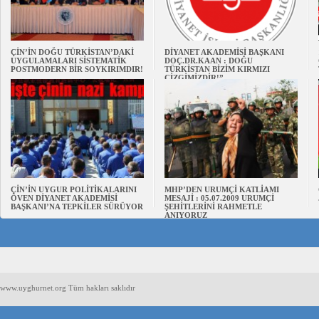
ÇİN’İN DOĞU TÜRKİSTAN’DAKİ
DİYANET AKADEMİSİ BAŞKANI
UYGULAMALARI SİSTEMATİK
DOÇ.DR.KAAN : DOĞU
POSTMODERN BİR SOYKIRIMDIR!
TÜRKİSTAN BİZİM KIRMIZI
ÇİZGİMİZDİR!”
ÇİN’İN UYGUR POLİTİKALARINI
MHP’DEN URUMÇİ KATLİAMI
ÖVEN DİYANET AKADEMİSİ
MESAJİ : 05.07.2009 URUMÇİ
BAŞKANI’NA TEPKİLER SÜRÜYOR
ŞEHİTLERİNİ RAHMETLE
ANIYORUZ
www.uyghurnet.org Tüm hakları saklıdır