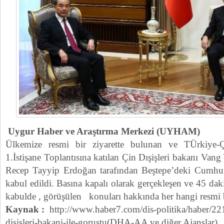
Uygur Haber ve Araştırma Merkezi (UYHAM)
Ülkemize resmi bir ziyarette bulunan ve TÜrkiye-Çi
1.İstişane Toplantısına katılan Çin Dışişleri bakanı Va
Recep Tayyip Erdoğan tarafından Beştepe’deki Cumhurb
kabul edildi. Basına kapalı olarak gerçekleşen ve 45 da
kabulde , görüşülen konuları hakkında her hangi resmi 
Kaynak :
http://www.haber7.com/dis-politika/haber/22
disisleri-bakani-ile-gorustu(DHA-AA ve diğer Ajanslar)