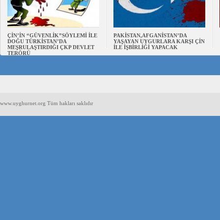
ÇİN’İN “GÜVENLİK”SÖYLEMİ İLE
PAKİSTAN,AFGANİSTAN’DA
DOĞU TÜRKİSTAN’DA
YAŞAYAN UYGURLARA KARŞI ÇİN
MEŞRULAŞTIRDIĞI ÇKP DEVLET
İLE İŞBİRLİĞİ YAPACAK
TERÖRÜ
www.uyghurnet.org Tüm hakları saklıdır