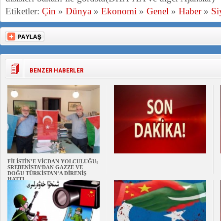
Etiketler:
Çin
»
Dünya
»
Ekonomi
»
Genel
»
Haber
»
Si
BENZER HABERLER
FİLİSTİN’E VİCDAN YOLCULUĞU;
SREBENİSTA’DAN GAZZE VE
DOĞU TÜRKİSTAN’A DİRENİŞ
HATTI