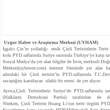
Uygur Haber ve Araştırma Merkezi (UYHAM)
İşgalcı Çin’in yolladığı etnik Çinli Teröristlerin Ter
kolu PYD.saflarında Suriye sınırında Türkiye’ye karşı sava
Sosyal Medya’da yer alan bilgiler ile İsveç merkezli D
Merkezi(uyhewer.com) internet Sitesinde yer alan 
adındaki bir Çinli terörist’in PYD.saflarında T.C.De
savaştığını kanıtlayan silahlı bir resmi de yer alıyor.
Ayrıca,Çinli Teröristlerin Suriye’de PYD.saflarında 
(Halkların Demokrasi Partisi) tarafından de d
Nitekim, Çinli Terörist Huang Li’nın terör örgütü PYD.
Kuvetlerine karşı savaştığı HDP.Milletvekili Sırrı Sür