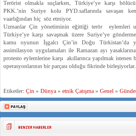
Terörist olmakla suçlarken, Türkiye’ye karşı bölüc
PKK.’nin Suriye kolu PYD.saflarında savaşan kendi
vaarlığından hiç söz etmiyor.
Uzmanlar Çin yönetiminin eğittiği terör eylemleri uz
Türkiye’ye karşı savaşmak üzere Suriye’ye göndermel
kamu oyunun İşgalcı Çin’in Doğu Türkistan’da yü
assimilasyon uygulamaları ile Ramazan ayı yasaklarına
protesto eylemlerine karşı akıllarınca yapılmak istenen
operasyonlarının bir parçası olduğu fikrinde birleşiyorlar.
Etiketler:
Çin
»
Dünya
»
etnik Çatışma
»
Genel
»
Günd
BENZER HABERLER