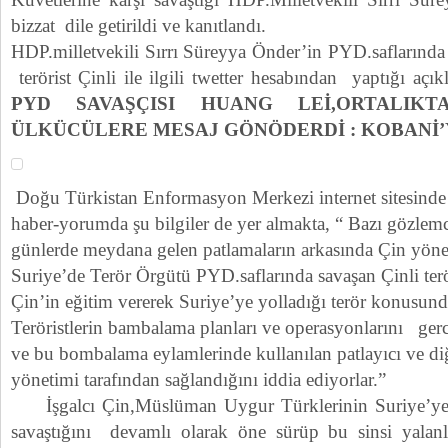
bizzat dile getirildi ve kanıtlandı.
HDP.milletvekili Sırrı Süreyya Önder’in PYD.saflarında
terörist Çinli ile ilgili twetter hesabından yaptığı a
PYD SAVAŞÇISI HUANG LEİ,ORTALIKT
ÜLKÜCÜLERE MESAJ GÖNÖDERDİ : KOBANİ’
Doğu Türkistan Enformasyon Merkezi internet sitesinde ye
haber-yorumda şu bilgiler de yer almakta, “ Bazı gözlem
günlerde meydana gelen patlamaların arkasında Çin yöne
Suriye’de Terör Örgütü PYD.saflarında savaşan Çinli terö
Çin’in eğitim vererek Suriye’ye yolladığı terör konusu
Teröristlerin bambalama planları ve operasyonlarını ger
ve bu bombalama eylamlerinde kullanılan patlayıcı ve d
yönetimi tarafından sağlandığını iddia ediyorlar.”
İşgalcı Çin,Müslüman Uygur Türklerinin Suriye’ye 
savaştığını devamlı olarak öne sürüp bu sinsi yalanl