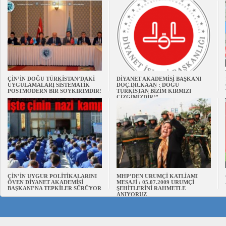
ÇİN’İN DOĞU TÜRKİSTAN’DAKİ
DİYANET AKADEMİSİ BAŞKANI
UYGULAMALARI SİSTEMATİK
DOÇ.DR.KAAN : DOĞU
POSTMODERN BİR SOYKIRIMDIR!
TÜRKİSTAN BİZİM KIRMIZI
ÇİZGİMİZDİR!”
ÇİN’İN UYGUR POLİTİKALARINI
MHP’DEN URUMÇİ KATLİAMI
ÖVEN DİYANET AKADEMİSİ
MESAJİ : 05.07.2009 URUMÇİ
BAŞKANI’NA TEPKİLER SÜRÜYOR
ŞEHİTLERİNİ RAHMETLE
ANIYORUZ