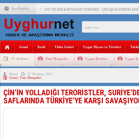
Son Dakika
150 YILDIR KAYNAYAN YARAMIZ : ÇİN İŞGALİNDEKİ DO
ÇİN’İN UYGUR POLİTİKALARINI ÖVEN DİYANET AKADEM
MHP’DEN URUMÇİ KATLİAMI MESAJİ : 05.07.2009 URUM
ÇİN’İN ANKARA BÜYÜKELÇİSİ JİANG’İN TRABZON ZİYAR
Genel
Tarih
Video Galeri
Uygur Diyarı ve Yöreleri
Türki
İŞGALCİ ÇİN’DEN “FETİHLER SULTANI MEHMET”DİZİSİN
TV Rehberi
Tüm Manşetler
Uygur Dostları
Uygur Kü
SAADET PARTİSİ İLÇE BAŞKANI : TEMMUZ AYI,DOĞU TÜR
Uygurlarda Düğün ve Cenaze
Uygur Geleneksel Tip
Uygur Gele
Hamit
27 Temmuz 2015
İŞGALCİ ÇİN,DOĞU TÜRKİSTAN’DA EN AZ 143 BİN UYGU
Genel
,
Tüm Manşetler
ÇİN’İN YOLLADIĞI TERÖRİSTLER, SURİYE’D
SAFLARINDA TÜRKİYE’YE KARŞI SAVAŞIYO