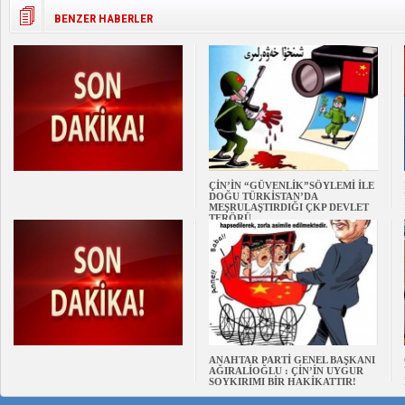
BENZER HABERLER
ÇİN’İN “GÜVENLİK”SÖYLEMİ İLE
DOĞU TÜRKİSTAN’DA
MEŞRULAŞTIRDIĞI ÇKP DEVLET
TERÖRÜ
ANAHTAR PARTİ GENEL BAŞKANI
AĞIRALİOĞLU : ÇİN’İN UYGUR
SOYKIRIMI BİR HAKİKATTIR!