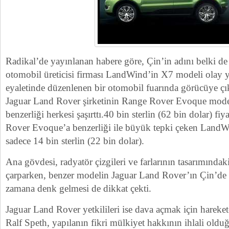
Radikal’de yayınlanan habere göre, Çin’in adını belki de
otomobil üreticisi firması LandWind’in X7 modeli olay 
eyaletinde düzenlenen bir otomobil fuarında görücüye 
Jaguar Land Rover şirketinin Range Rover Evoque mode
benzerliği herkesi şaşırttı.40 bin sterlin (62 bin dolar) fi
Rover Evoque’a benzerliği ile büyük tepki çeken LandWi
sadece 14 bin sterlin (22 bin dolar).
Ana gövdesi, radyatör çizgileri ve farlarının tasarımındak
çarparken, benzer modelin Jaguar Land Rover’ın Çin’de il
zamana denk gelmesi de dikkat çekti.
Jaguar Land Rover yetkilileri ise dava açmak için hareket
Ralf Speth, yapılanın fikri mülkiyet hakkının ihlali oldu