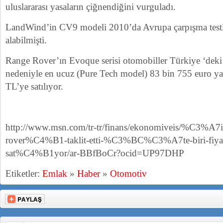
uluslararası yasaların çiğnendiğini vurguladı.
LandWind’in CV9 modeli 2010’da Avrupa çarpışma testle
alabilmişti.
Range Rover’ın Evoque serisi otomobiller Türkiye ‘deki
nedeniyle en ucuz (Pure Tech model) 83 bin 755 euro ya
TL’ye satılıyor.
http://www.msn.com/tr-tr/finans/ekonomiveis/%C3%A7
rover%C4%B1-taklit-etti-%C3%BC%C3%A7te-biri-fi
sat%C4%B1yor/ar-BBfBoCr?ocid=UP97DHP
Etiketler:
Emlak
»
Haber
»
Otomotiv