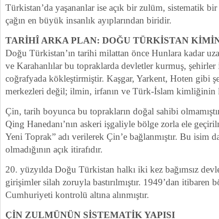
Türkistan’da yaşananlar ise açık bir zulüm, sistematik b
çağın en büyük insanlık ayıplarından biridir.
TARİHÎ ARKA PLAN: DOĞU TÜRKİSTAN KİMİ
Doğu Türkistan’ın tarihi milattan önce Hunlara kadar uza
ve Karahanlılar bu topraklarda devletler kurmuş, şehirler 
coğrafyada kökleştirmiştir. Kaşgar, Yarkent, Hoten gibi şeh
merkezleri değil; ilmin, irfanın ve Türk-İslam kimliğinin k
Çin, tarih boyunca bu toprakların doğal sahibi olmamışt
Qing Hanedanı’nın askeri işgaliyle bölge zorla ele geçiri
Yeni Toprak” adı verilerek Çin’e bağlanmıştır. Bu isim da
olmadığının açık itirafıdır.
20. yüzyılda Doğu Türkistan halkı iki kez bağımsız dev
girişimler silah zoruyla bastırılmıştır. 1949’dan itibare
Cumhuriyeti kontrolü altına alınmıştır.
ÇİN ZULMÜNÜN SİSTEMATİK YAPISI