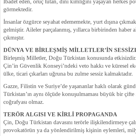
İbadet eden, oruç tutan, dini kimliğini yaşayan herkes p
görmektedir.
İnsanlar özgürce seyahat edememekte, yurt dışına çıkmak
gelmiştir. Aileler parçalanmış, yıllarca birbirinden haber
çıkmıştır.
DÜNYA VE BİRLEŞMİŞ MİLLETLER’İN SESSİZ
Birleşmiş Milletler, Doğu Türkistan konusunda etkisizdi
Çin’in Güvenlik Konseyi’ndeki veto hakkı ve küresel e
ülke, ticari çıkarları uğruna bu zulme sessiz kalmaktadır.
Gazze, Filistin ve Suriye’de yaşananlar haklı olarak g
Türkistan’ın aynı ölçüde konuşulmaması büyük bir çifte 
coğrafyası olmaz.
TERÖR ALGISI VE KİRLİ PROPAGANDA
Çin, Doğu Türkistan davasını terörle ilişkilendirmeye çal
provokatörün ya da yönlendirilmiş kişinin eylemleri, m