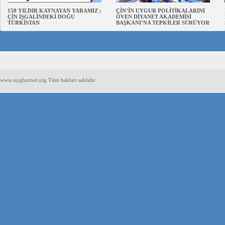
150 YILDIR KAYNAYAN YARAMIZ :
ÇİN’İN UYGUR POLİTİKALARINI
ÇİN İŞGALİNDEKİ DOĞU
ÖVEN DİYANET AKADEMİSİ
TÜRKİSTAN
BAŞKANI’NA TEPKİLER SÜRÜYOR
www.uyghurnet.org Tüm hakları saklıdır