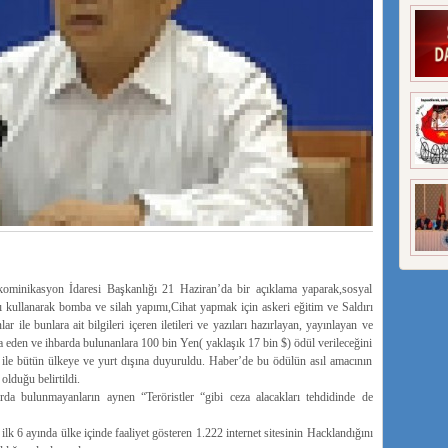
ikasyon İdaresi Başkanlığı 21 Haziran’da bir açıklama yaparak,sosyal
ı kullanarak bomba ve silah yapımı,Cihat yapmak için askeri eğitim ve Saldırı
r ile bunlara ait bilgileri içeren iletileri ve yazıları hazırlayan, yayınlayan ve
ifşa eden ve ihbarda bulunanlara 100 bin Yen( yaklaşık 17 bin $) ödül verileceğini
ile bütün ülkeye ve yurt dışına duyuruldu. Haber’de bu ödülün asıl amacının
lduğu belirtildi.
rda bulunmayanların aynen “Teröristler “gibi ceza alacakları tehdidinde de
 ilk 6 ayında ülke içinde faaliyet gösteren 1.222 internet sitesinin Hacklandığını