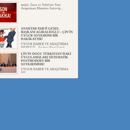
atejisi: Zenz ve Tohti'nin Yeni
Araştırması Massimo Introvig...
ANAHTAR PARTİ GENEL
BAŞKANI AĞIRALİOĞLU : ÇİN’İN
UYGUR SOYKIRIMI BİR
HAKİKATTIR!
UYGUR HABER VE ARAŞTIRMA
MERKEZİ Anahtar Parti Genel
Başka...
ÇİN’İN DOĞU TÜRKİSTAN’DAKİ
UYGULAMALARI SİSTEMATİK
POSTMODERN BİR
SOYKIRIMDIR!
UYGUR HABER VE ARAŞTIRMA
ME...
DİYANET AKADEMİSİ BAŞKANI
DOÇ.DR.KAAN : DOĞU
TÜRKİSTAN BİZİM KIRMIZI
ÇİZGİMİZDİR!”
UYGUR HABER VE ARAŞTIRMA
MERKEZİ(UYHAM) 19...
150 YILDIR KAYNAYAN YARAMIZ
: ÇİN İŞGALİNDEKİ DOĞU
TÜRKİSTAN
Mete YAVUZ( yenişafak.com) İkinci
Dünya Sa...
ÇİN’İN UYGUR POLİTİKALARINI