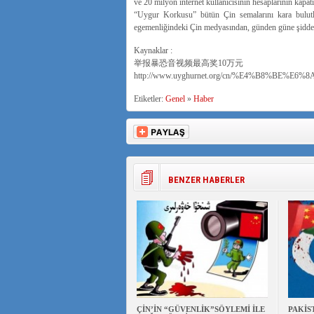
ve 20 milyon internet kullanıcısının hesaplarının kapat
“Uygur Korkusu” bütün Çin semalarını kara bulut
egemenliğindeki Çin medyasından, günden güne şiddeti
Kaynaklar :
举报暴恐音视频最高奖10万元
http://www.uyghurnet.org/cn/%E4%B8%BE%
Etiketler:
Genel
»
Haber
BENZER HABERLER
ÇİN’İN “GÜVENLİK”SÖYLEMİ İLE
PAKİS