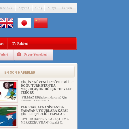
itene Ekle
Kayıt Ol
Giriş
Künye
İletişim
eri
TV Rehberi
etleri
Uygur Yemekleri
EN SON HABERLER
ÇİN’İN “GÜVENLİK”SÖYLEMİ İLE
DOĞU TÜRKİSTAN’DA
MEŞRULAŞTIRDIĞI ÇKP DEVLET
TERÖRÜ
YILMAZ ER(habernida.com) Çin
yönetimi 4 Ağustos 2...
PAKİSTAN,AFGANİSTAN’DA
YAŞAYAN UYGURLARA KARŞI
ÇİN İLE İŞBİRLİĞİ YAPACAK
UYGUR HABER VE ARAŞTIRMA
MERKEZİ(UYHAM) İşgalci Ç...