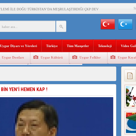
S
YLEMİ İLE DOĞU TÜRKİSTAN’DA MEŞRULAŞTIRDIĞI ÇKP DEVLET TERÖRÜ
’DA YAŞAYAN UYGURLARA KARŞI ÇİN İLE İŞBİRLİĞİ YAPACAK
BAŞKANI AĞIRALİOĞLU : ÇİN’İN UYGUR SOYKIRIMI BİR HAKİKATTIR!
Uygur Diyarı ve Yöreleri
Türkiye
Tüm Manşetler
Teknoloji
Video Gal
AN’DAKİ UYGULAMALARI SİSTEMATİK POSTMODERN BİR SOYKIRIMDIR!
Uygur Dostları
Uygur Kültürü
Uygur Folklor
Uygur Kıyaf
AŞKANI DOÇ.DR.KAAN : DOĞU TÜRKİSTAN BİZİM KIRMIZI ÇİZGİMİZDİR!”
Geleneksel Tip
Uygur Geleneksel Sporlar
 YARAMIZ : ÇİN İŞGALİNDEKİ DOĞU TÜRKİSTAN
KALARINI ÖVEN DİYANET AKADEMİSİ BAŞKANI’NA TEPKİLER SÜRÜYOR
 BİN YEN’İ HEMEN KAP !
İAMI MESAJİ : 05.07.2009 URUMÇİ ŞEHİTLERİNİ RAHMETLE ANIYORUZ
LÇİSİ JİANG’İN TRABZON ZİYARETİ