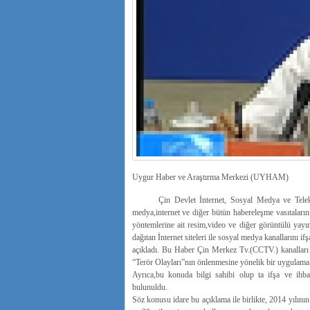
Uygur Haber ve Araştırma Merkezi (UYHAM)
Çin Devlet İnternet, Sosyal Medya ve Telekomin
medya,internet ve diğer bütün habereleşme vasıtaların
yöntemlerine ait resim,video ve diğer görüntülü yayınla
dağıtan İnternet siteleri ile sosyal medya kanallarını 
açıkladı. Bu Haber Çin Merkez Tv.(CCTV.) kanalları 
“Terör Olayları”nın önlenmesine yönelik bir uygulama o
Ayrıca,bu konuda bilgi sahibi olup ta ifşa ve ihba
bulunuldu.
Söz konusu idare bu açıklama ile birlikte, 2014 yılının