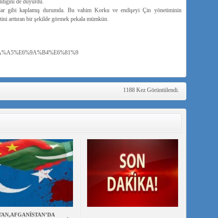
ıldığını de duyurdu.
lar gibi kaplamış durumda. Bu vahim Korku ve endişeyi Çin yönetiminin
ni arttıran bir şekilde görmek pekala mümkün.
E6%8A%A5%E6%9A%B4%E6%81%9
1188 Kez Görüntülendi.
TAN,AFGANİSTAN’DA