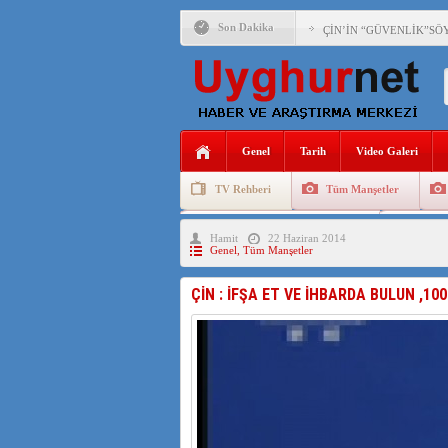
Son Dakika
ÇİN’İN “GÜVENLİK”SÖ
PAKİSTAN,AFGANİSTAN
ANAHTAR PARTİ GENEL 
Genel
Tarih
Video Galeri
ÇİN’İN DOĞU TÜRKİST
TV Rehberi
Tüm Manşetler
DİYANET AKADEMİSİ B
Uygurlarda Düğün ve Cenaze
Uygur 
Hamit
22 Haziran 2014
150 YILDIR KAYNAYAN
Genel
,
Tüm Manşetler
ÇİN’İN UYGUR POLİTİ
ÇİN : İFŞA ET VE İHBARDA BULUN ,100
MHP’DEN URUMÇİ KATL
ÇİN’İN ANKARA BÜYÜKE