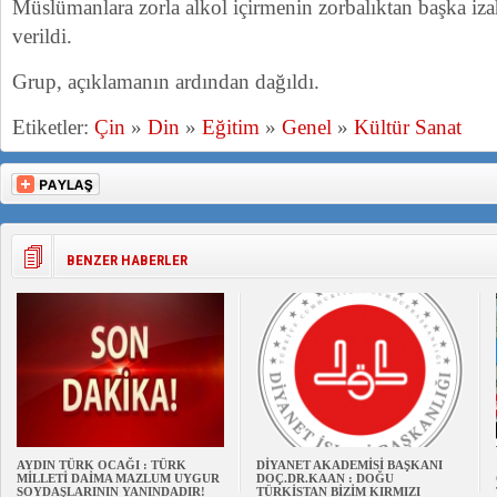
Müslümanlara zorla alkol içirmenin zorbalıktan başka izah
verildi.
Grup, açıklamanın ardından dağıldı.
Etiketler:
Çin
»
Din
»
Eğitim
»
Genel
»
Kültür Sanat
BENZER HABERLER
AYDIN TÜRK OCAĞI : TÜRK
DİYANET AKADEMİSİ BAŞKANI
MİLLETİ DAİMA MAZLUM UYGUR
DOÇ.DR.KAAN : DOĞU
SOYDAŞLARININ YANINDADIR!
TÜRKİSTAN BİZİM KIRMIZI