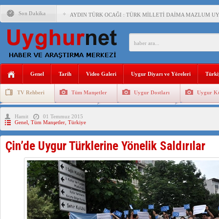
Son Dakika
AYDIN TÜRK OCAĞI : TÜRK MİLLETİ DAİMA MAZLUM U
DİYANET AKADEMİSİ BAŞKANI DOÇ.DR.KAAN : DOĞU TÜR
150 YILDIR KAYNAYAN YARAMIZ : ÇİN İŞGALİNDEKİ DO
ÇİN’İN UYGUR POLİTİKALARINI ÖVEN DİYANET AKADEM
Genel
Tarih
Video Galeri
Uygur Diyarı ve Yöreleri
Türki
MHP’DEN URUMÇİ KATLİAMI MESAJİ : 05.07.2009 URUM
TV Rehberi
Tüm Manşetler
Uygur Dostları
Uygur Kü
ÇİN’İN ANKARA BÜYÜKELÇİSİ JİANG’İN TRABZON ZİYAR
Uygurlarda Düğün ve Cenaze
Uygur Geleneksel Tip
Uygur Gele
Hamit
01 Temmuz 2015
İŞGALCİ ÇİN’DEN “FETİHLER SULTANI MEHMET”DİZİSİN
Genel
,
Tüm Manşetler
,
Türkiye
SAADET PARTİSİ İLÇE BAŞKANI : TEMMUZ AYI,DOĞU TÜR
Çin’de Uygur Türklerine Yönelik Saldırılar
İŞGALCİ ÇİN,DOĞU TÜRKİSTAN’DA EN AZ 143 BİN UYGU