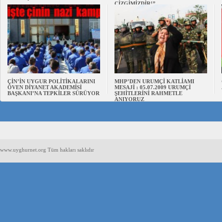
ÇİZGİMİZDİR!”
ÇİN’İN UYGUR POLİTİKALARINI
MHP’DEN URUMÇİ KATLİAMI
ÖVEN DİYANET AKADEMİSİ
MESAJİ : 05.07.2009 URUMÇİ
BAŞKANI’NA TEPKİLER SÜRÜYOR
ŞEHİTLERİNİ RAHMETLE
ANIYORUZ
www.uyghurnet.org Tüm hakları saklıdır