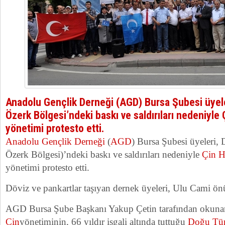
Anadolu Gençlik Derneği (AGD) Bursa Şubesi üyel
Özerk Bölgesi’ndeki baskı ve saldırıları nedeniyle
yönetimi protesto etti.
Anadolu Gençlik Derneği
(
AGD
) Bursa Şubesi üyeleri,
Özerk Bölgesi)’ndeki baskı ve saldırıları nedeniyle
Çin H
yönetimi protesto etti.
Döviz ve pankartlar taşıyan dernek üyeleri, Ulu Cami ön
AGD Bursa Şube Başkanı Yakup Çetin tarafından okunan
Çin
yönetiminin, 66 yıldır işgali altında tuttuğu
Doğu Tür