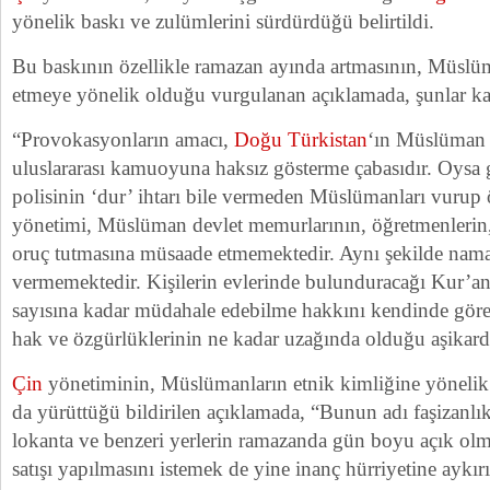
yönelik baskı ve zulümlerini sürdürdüğü belirtildi.
Bu baskının özellikle ramazan ayında artmasının, Müslü
etmeye yönelik olduğu vurgulanan açıklamada, şunlar ka
“Provokasyonların amacı,
Doğu Türkistan
‘ın Müslüman h
uluslararası kamuoyuna haksız gösterme çabasıdır. Oysa g
polisinin ‘dur’ ihtarı bile vermeden Müslümanları vurup 
yönetimi, Müslüman devlet memurlarının, öğretmenlerin, ö
oruç tutmasına müsaade etmemektedir. Aynı şekilde namaz
vermemektedir. Kişilerin evlerinde bulunduracağı Kur’an
sayısına kadar müdahale edebilme hakkını kendinde göre
hak ve özgürlüklerinin ne kadar uzağında olduğu aşikardı
Çin
yönetiminin, Müslümanların etnik kimliğine yönelik 
da yürüttüğü bildirilen açıklamada, “Bunun adı faşizanlık
lokanta ve benzeri yerlerin ramazanda gün boyu açık olma
satışı yapılmasını istemek de yine inanç hürriyetine aykır