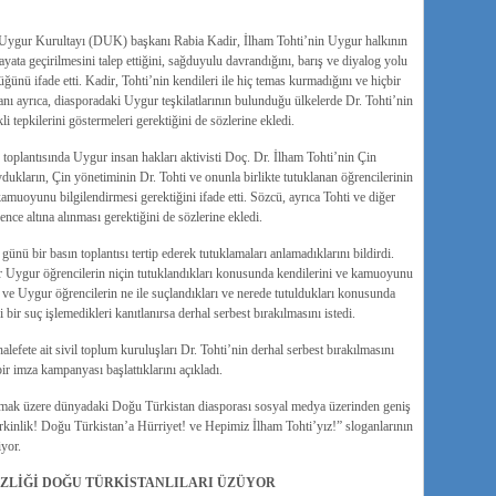
 Uygur Kurultayı (DUK) başkanı Rabia Kadir, İlham Tohti’nin Uygur halkının
ata geçirilmesini talep ettiğini, sağduyulu davrandığını, barış ve diyalog yolu
ünü ifade etti. Kadir, Tohti’nin kendileri ile hiç temas kurmadığını ve hiçbir
nı ayrıca, diasporadaki Uygur teşkilatlarının bulunduğu ülkelerde Dr. Tohti’nin
li tepkilerini göstermeleri gerektiğini de sözlerine ekledi.
toplantısında Uygur insan hakları aktivisti Doç. Dr. İlham Tohti’nin Çin
ukların, Çin yönetiminin Dr. Tohti ve onunla birlikte tutuklanan öğrencilerinin
amuoyunu bilgilendirmesi gerektiğini ifade etti. Sözcü, ayrıca Tohti ve diğer
nce altına alınması gerektiğini de sözlerine ekledi.
 bir basın toplantısı tertip ederek tutuklamaları anlamadıklarını bildirdi.
er Uygur öğrencilerin niçin tutuklandıkları konusunda kendilerini ve kamuoyunu
i ve Uygur öğrencilerin ne ile suçlandıkları ve nerede tutuldukları konusunda
bir suç işlemedikleri kanıtlanırsa derhal serbest bırakılmasını istedi.
lefete ait sivil toplum kuruluşları Dr. Tohti’nin derhal serbest bırakılmasını
 bir imza kampanyası başlattıklarını açıkladı.
lmak üzere dünyadaki Doğu Türkistan diasporası sosyal medya üzerinden geniş
Erkinlik! Doğu Türkistan’a Hürriyet! ve Hepimiz İlham Tohti’yız!” sloganlarının
yor.
İZLİĞİ DOĞU TÜRKİSTANLILARI ÜZÜYOR