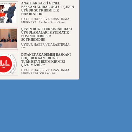
ANAHTAR PARTİ GENEL
BAŞKANI AĞIRALİOĞLU : ÇİN’İN
UYGUR SOYKIRIMI BİR
HAKİKATTIR!
UYGUR HABER VE ARAŞTIRMA
MERKEZİ Anahtar Parti Genel
Başka...
ÇİN’İN DOĞU TÜRKİSTAN’DAKİ
UYGULAMALARI SİSTEMATİK
POSTMODERN BİR
SOYKIRIMDIR!
UYGUR HABER VE ARAŞTIRMA
ME...
DİYANET AKADEMİSİ BAŞKANI
DOÇ.DR.KAAN : DOĞU
TÜRKİSTAN BİZİM KIRMIZI
ÇİZGİMİZDİR!”
UYGUR HABER VE ARAŞTIRMA
MERKEZİ(UYHAM) 19...
150 YILDIR KAYNAYAN YARAMIZ
: ÇİN İŞGALİNDEKİ DOĞU
TÜRKİSTAN
Mete YAVUZ( yenişafak.com) İkinci
Dünya Sa...
ÇİN’İN UYGUR POLİTİKALARINI
ÖVEN DİYANET AKADEMİSİ
BAŞKANI’NA TEPKİLER
SÜRÜYOR
UYGUR HABER VE ARAŞTIRMA
MERKEZİ(UYHAM) Diyanet
Akademis...
MHP’DEN URUMÇİ KATLİAMI