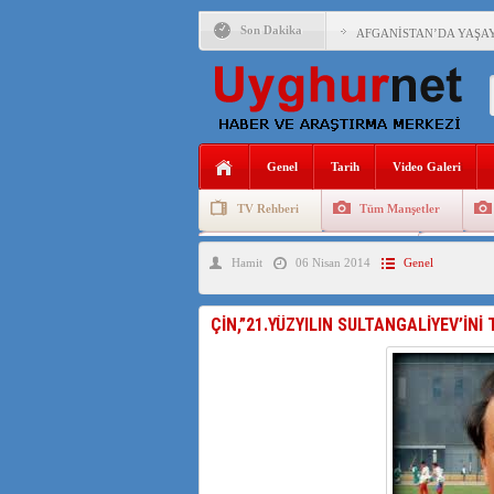
Son Dakika
AFGANİSTAN’DA YAŞAY
ANAHTAR PARTİ GENEL 
ÇİN’İN DOĞU TÜRKİST
Genel
Tarih
Video Galeri
DİYANET AKADEMİSİ B
TV Rehberi
Tüm Manşetler
150 YILDIR KAYNAYAN
Uygurlarda Düğün ve Cenaze
Uygur 
Hamit
06 Nisan 2014
Genel
ÇİN’İN UYGUR POLİTİ
MHP’DEN URUMÇİ KATL
ÇİN,”21.YÜZYILIN SULTANGALİYEV’İNİ 
ÇİN’İN ANKARA BÜYÜKE
İŞGALCİ ÇİN’DEN “FET