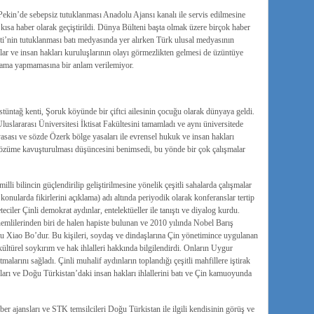
kin’de sebepsiz tutuklanması Anadolu Ajansı kanalı ile servis edilmesine
ısa haber olarak geçiştirildi. Dünya Bülteni başta olmak üzere birçok haber
ti’nin tutuklanması batı medyasında yer alırken Türk ulusal medyasının
’lar ve insan hakları kuruluşlarının olayı görmezlikten gelmesi de üzüntüye
klama yapmamasına bir anlam verilemiyor.
stüntağ kenti, Şoruk köyünde bir çiftci ailesinin çocuğu olarak dünyaya geldi.
Uluslararası Üniversitesi İktisat Fakültesini tamamladı ve aynı üniversitede
sası ve sözde Özerk bölge yasaları ile evrensel hukuk ve insan hakları
çözüme kavuşturulması düşüncesini benimsedi, bu yönde bir çok çalışmalar
i bilincin güçlendirilip geliştirilmesine yönelik çeşitli sahalarda çalışmalar
 konularda fikirlerini açıklama) adı altında periyodik olarak konferanslar tertip
teciler Çinli demokrat aydınlar, entelektüeller ile tanıştı ve diyalog kurdu.
 önemlilerinden biri de halen hapiste bulunan ve 2010 yılında Nobel Barış
Liu Xiao Bo’dur. Bu kişileri, soydaş ve dindaşlarına Çin yönetimince uygulanan
ültürel soykırım ve hak ihlalleri hakkında bilgilendirdi. Onların Uygur
malarını sağladı. Çinli muhalif aydınların toplandığı çeşitli mahfillere iştirak
kları ve Doğu Türkistan’daki insan hakları ihlallerini batı ve Çin kamuoyunda
ber ajansları ve STK temsilcileri Doğu Türkistan ile ilgili kendisinin görüş ve