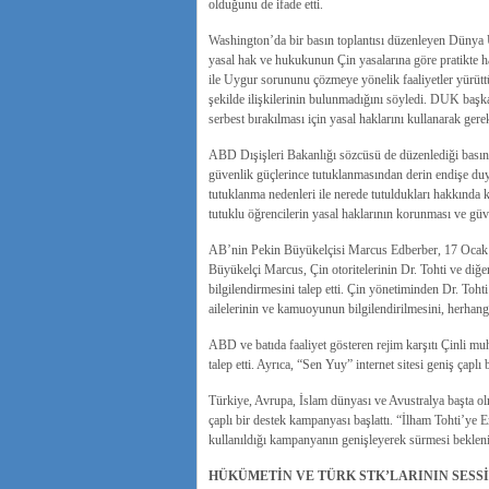
olduğunu de ifade etti.
Washington’da bir basın toplantısı düzenleyen Dünya
yasal hak ve hukukunun Çin yasalarına göre pratikte hay
ile Uygur sorununu çözmeye yönelik faaliyetler yürüttüğ
şekilde ilişkilerinin bulunmadığını söyledi. DUK başka
serbest bırakılması için yasal haklarını kullanarak gerek
ABD Dışişleri Bakanlığı sözcüsü de düzenlediği basın 
güvenlik güçlerince tutuklanmasından derin endişe duyd
tutuklanma nedenleri ile nerede tutuldukları hakkında k
tutuklu öğrencilerin yasal haklarının korunması ve güve
AB’nin Pekin Büyükelçisi Marcus Edberber, 17 Ocak günü
Büyükelçi Marcus, Çin otoritelerinin Dr. Tohti ve diğ
bilgilendirmesini talep etti. Çin yönetiminden Dr. Toht
ailelerinin ve kamuoyunun bilgilendirilmesini, herhangi 
ABD ve batıda faaliyet gösteren rejim karşıtı Çinli muha
talep etti. Ayrıca, “Sen Yuy” internet sitesi geniş çaplı
Türkiye, Avrupa, İslam dünyası ve Avustralya başta o
çaplı bir destek kampanyası başlattı. “İlham Tohti’ye 
kullanıldığı kampanyanın genişleyerek sürmesi bekleni
HÜKÜMETİN VE TÜRK STK’LARININ SESS