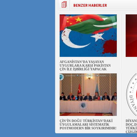
BENZER HABERLER
AFGANİSTAN’DA YAŞAYAN
UYGURLARA KARŞI PAKİSTAN
ÇİN İLE İŞBİRLİĞİ YAPACAK
ÇİN’İN DOĞU TÜRKİSTAN’DAKİ
DİYAN
UYGULAMALARI SİSTEMATİK
DOÇ.D
POSTMODERN BİR SOYKIRIMDIR!
TÜRKİ
ÇİZGİ