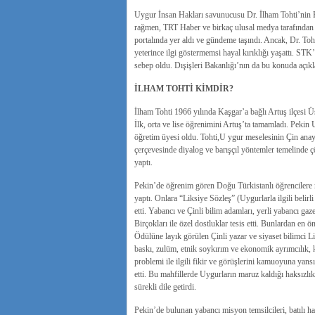
Uygur İnsan Hakları savunucusu Dr. İlham Tohti’nin Pe
rağmen, TRT Haber ve birkaç ulusal medya tarafından k
portalında yer aldı ve gündeme taşındı. Ancak, Dr. Toh
yeterince ilgi göstermemsi hayal kırıklığı yaşattı. STK
sebep oldu. Dışişleri Bakanlığı’nın da bu konuda açı
İLHAM TOHTİ KİMDİR?
İlham Tohti 1966 yılında Kaşgar’a bağlı Artuş ilçesi Ü
İlk, orta ve lise öğrenimini Artuş’ta tamamladı. Pekin 
öğretim üyesi oldu. Tohti,U ygur meselesinin Çin anaya
çerçevesinde diyalog ve barışçıl yöntemler temelinde 
yaptı.
Pekin’de öğrenim gören Doğu Türkistanlı öğrencilere mill
yaptı. Onlara “Liksiye Sözleş” (Uygurlarla ilgili belirli
etti. Yabancı ve Çinli bilim adamları, yerli yabancı gaze
Birçokları ile özel dostluklar tesis etti. Bunlardan en
Ödülüne layık görülen Çinli yazar ve siyaset bilimci 
baskı, zulüm, etnik soykırım ve ekonomik ayrımcılık, k
problemi ile ilgili fikir ve görüşlerini kamuoyuna yansıt
etti. Bu mahfillerde Uygurların maruz kaldığı haksızlı
sürekli dile getirdi.
Pekin’de bulunan yabancı misyon temsilcileri, batılı ha