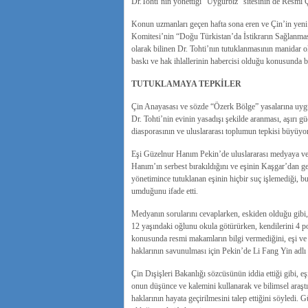
Dr.Tohti’nın yönettiği “Uygurbiz” sitesinin de Resmi Çi
Konun uzmanları geçen hafta sona eren ve Çin’in yeni
Komitesi’nin “Doğu Türkistan’da İstikrarın Sağlanması”
olarak bilinen Dr. Tohti’nın tutuklanmasının manidar o
baskı ve hak ihlallerinin habercisi olduğu konusunda bi
TUTUKLAMAYA TEPKİLER
Çin Anayasası ve sözde “Özerk Bölge” yasalarına uygun
Dr. Tohti’nin evinin yasadışı şekilde aranması, aşırı 
diasporasının ve uluslararası toplumun tepkisi büyüyor
Eşi Güzelnur Hanım Pekin’de uluslararası medyaya verd
Hanım’ın serbest bırakıldığını ve eşinin Kaşgar’dan ge
yönetimince tutuklanan eşinin hiçbir suç işlemediği, b
umduğunu ifade etti.
Medyanın sorularını cevaplarken, eskiden olduğu gibi, e
12 yaşındaki oğlunu okula götürürken, kendilerini 4 pol
konusunda resmi makamların bilgi vermediğini, eşi ve b
haklarının savunulması için Pekin’de Li Fang Yin adlı b
Çin Dışişleri Bakanlığı sözcüsünün iddia ettiği gibi, eş
onun düşünce ve kalemini kullanarak ve bilimsel araşt
haklarının hayata geçirilmesini talep ettiğini söyledi. 