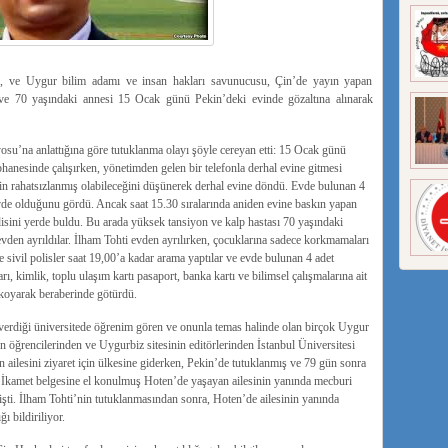
i, ve Uygur bilim adamı ve insan hakları savunucusu, Çin’de yayın yapan
 ve 70 yaşındaki annesi 15 Ocak günü Pekin’deki evinde gözaltına alınarak
’na anlattığına göre tutuklanma olayı şöyle cereyan etti: 15 Ocak günü
hanesinde çalışırken, yönetimden gelen bir telefonla derhal evine gitmesi
nin rahatsızlanmış olabileceğini düşünerek derhal evine döndü. Evde bulunan 4
evde olduğunu gördü. Ancak saat 15.30 sıralarında aniden evine baskın yapan
disini yerde buldu. Bu arada yüksek tansiyon ve kalp hastası 70 yaşındaki
e evden ayrıldılar. İlham Tohti evden ayrılırken, çocuklarına sadece korkmamaları
 sivil polisler saat 19,00’a kadar arama yaptılar ve evde bulunan 4 adet
ları, kimlik, toplu ulaşım kartı pasaport, banka kartı ve bilimsel çalışmalarına ait
a koyarak beraberinde götürdü.
verdiği üniversitede öğrenim gören ve onunla temas halinde olan birçok Uygur
 öğrencilerinden ve Uygurbiz sitesinin editörlerinden İstanbul Üniversitesi
n ailesini ziyaret için ülkesine giderken, Pekin’de tutuklanmış ve 79 gün sonra
İkamet belgesine el konulmuş Hoten’de yaşayan ailesinin yanında mecburi
şti. İlham Tohti’nin tutuklanmasından sonra, Hoten’de ailesinin yanında
ı bildiriliyor.