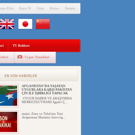
itene Ekle
Kayıt Ol
Giriş
Künye
İletişim
eri
TV Rehberi
etleri
Uygur Yemekleri
EN SON HABERLER
AFGANİSTAN’DA YAŞAYAN
UYGURLARA KARŞI PAKİSTAN
ÇİN İLE İŞBİRLİĞİ YAPACAK
UYGUR HABER VE ARAŞTIRMA
MERKEZİ(UYHAM) İşgalci Ç...
atejisi: Zenz ve Tohti'nin Yeni
Araştırması Massimo Introvig...