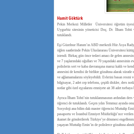
Hamit Göktürk
Pekin Merkezi Milletler Üniversitesi öğretim üyes
Uygurbiz sitesinin yöneticisi Doç. Dr. İlham Tohti
tutuklandı.
Eşi Güzelnur Hanım’ın ABD merkezli Hür Asya Radyosu
öğlen saatlerinde Pekin Uluslararası Üniversitesi kütüp
istendi. Birkaç gün önce tedavi amacı ile gelen annesi
ve 7 yaşlarındaki oğulları ve 70 yaşındaki annesinin 
polislerin sert ve kaba davranışına maruz kaldı ve ken
annesini de kendisi ile birlikte gözaltına alarak süratl
ve ağlamamalarını söyleyebildi. Evlerini basan resmi ve
bilgisayar, 2 adet cep telefonu, çeşitli diskler, ders not
notlar gibi özel eşyalarını emniyete ait 38 adet torbay
Ayrıca İlham Tohti’nin tutuklanmasının ardından ders 
öğrenci de tutuklandı. Geçen yılın Temmuz ayında onun
Sosyoloji ana bilim dalı master öğrencisi Muttalip Emi
pasaportu ve İstanbul Emniyet Müdürlüğü’nce verilen 
ikamet ile gönderilerek Türkiye’ye dönmesi engellenmi
yaşayan Muttalip Emin’in de polislerce gözaltına alındığ