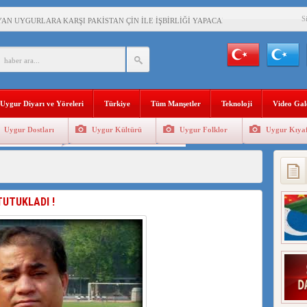
S
AN UYGURLARA KARŞI PAKİSTAN ÇİN İLE İŞBİRLİĞİ YAPACAK
BAŞKANI AĞIRALİOĞLU : ÇİN’İN UYGUR SOYKIRIMI BİR HAKİKATTIR!
AN’DAKİ UYGULAMALARI SİSTEMATİK POSTMODERN BİR SOYKIRIMDIR!
Uygur Diyarı ve Yöreleri
Türkiye
Tüm Manşetler
Teknoloji
Video Gal
AŞKANI DOÇ.DR.KAAN : DOĞU TÜRKİSTAN BİZİM KIRMIZI ÇİZGİMİZDİR!”
Uygur Dostları
Uygur Kültürü
Uygur Folklor
Uygur Kıyaf
 YARAMIZ : ÇİN İŞGALİNDEKİ DOĞU TÜRKİSTAN
Geleneksel Tip
Uygur Geleneksel Sporlar
KALARINI ÖVEN DİYANET AKADEMİSİ BAŞKANI’NA TEPKİLER SÜRÜYOR
İAMI MESAJİ : 05.07.2009 URUMÇİ ŞEHİTLERİNİ RAHMETLE ANIYORUZ
TUTUKLADI !
LÇİSİ JİANG’İN TRABZON ZİYARETİ
İHLER SULTANI MEHMET”DİZİSİNE GARİP SANSÜR VE HADSIZ İHTAR