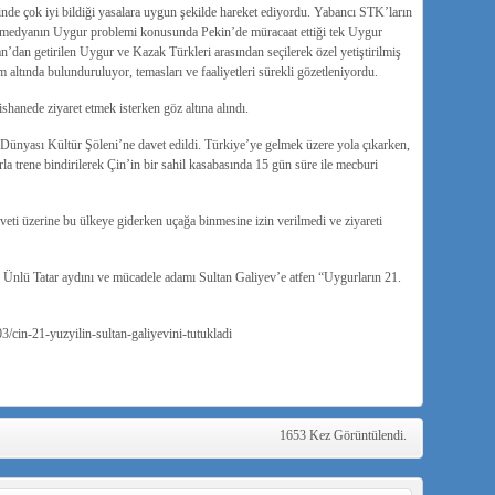
inde çok iyi bildiği yasalara uygun şekilde hareket ediyordu. Yabancı STK’ların
rası medyanın Uygur problemi konusunda Pekin’de müracaat ettiği tek Uygur
n’dan getirilen Uygur ve Kazak Türkleri arasından seçilerek özel yetiştirilmiş
m altında bulunduruluyor, temasları ve faaliyetleri sürekli gözetleniyordu.
hanede ziyaret etmek isterken göz altına alındı.
Dünyası Kültür Şöleni’ne davet edildi. Türkiye’ye gelmek üzere yola çıkarken,
la trene bindirilerek Çin’in bir sahil kasabasında 15 gün süre ile mecburi
ti üzerine bu ülkeye giderken uçağa binmesine izin verilmedi ve ziyareti
e Ünlü Tatar aydını ve mücadele adamı Sultan Galiyev’e atfen “Uygurların 21.
/cin-21-yuzyilin-sultan-galiyevini-tutukladi
1653 Kez Görüntülendi.