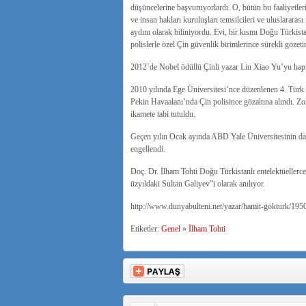
düşüncelerine başvuruyorlardı. O, bütün bu faaliyetler
ve insan hakları kuruluşları temsilcileri ve uluslara
aydını olarak biliniyordu. Evi, bir kısmı Doğu Türkista
polislerle özel Çin güvenlik birimlerince sürekli gözeti
2012’de Nobel ödüllü Çinli yazar Liu Xiao Yu’yu hapis
2010 yılında Ege Üniversitesi’nce düzenlenen 4. Türk 
Pekin Havaalanı’nda Çin polisince gözaltına alındı. Zor
ikamete tabi tutuldu.
Geçen yılın Ocak ayında ABD Yale Üniversitesinin dave
engellendi.
Doç. Dr. İlham Tohti Doğu Türkistanlı entelektüellerc
üzyıldaki Sultan Galiyev”i olarak anılıyor.
http://www.dunyabulteni.net/yazar/hamit-gokturk/19503
Etiketler:
Genel
»
İlham Tohti