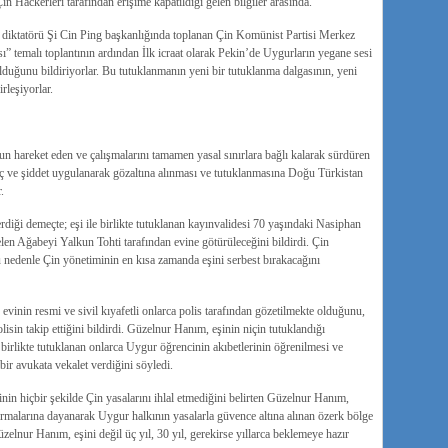
n Hackerleri tarafından erişime kapatıldığı gelen bilgiler arasında.
 diktatörü Şi Cin Ping başkanlığında toplanan Çin Komünist Partisi Merkez
 temalı toplantının ardından İlk icraat olarak Pekin’de Uygurların yegane sesi
lduğunu bildiriyorlar. Bu tutuklanmanın yeni bir tutuklanma dalgasının, yeni
rleşiyorlar.
 hareket eden ve çalışmalarını tamamen yasal sınırlara bağlı kalarak sürdüren
güç ve şiddet uygulanarak gözaltına alınması ve tutuklanmasına Doğu Türkistan
.
iği demeçte; eşi ile birlikte tutuklanan kayınvalidesi 70 yaşındaki Nasiphan
len Ağabeyi Yalkun Tohti tarafından evine götürüleceğini bildirdi. Çin
u nedenle Çin yönetiminin en kısa zamanda eşini serbest bırakacağını
vinin resmi ve sivil kıyafetli onlarca polis tarafından gözetilmekte olduğunu,
isin takip ettiğini bildirdi. Güzelnur Hanım, eşinin niçin tutuklandığı
irlikte tutuklanan onlarca Uygur öğrencinin akıbetlerinin öğrenilmesi ve
ir avukata vekalet verdiğini söyledi.
inin hiçbir şekilde Çin yasalarını ihlal etmediğini belirten Güzelnur Hanım,
ırmalarına dayanarak Uygur halkının yasalarla güvence altına alınan özerk bölge
Güzelnur Hanım, eşini değil üç yıl, 30 yıl, gerekirse yıllarca beklemeye hazır