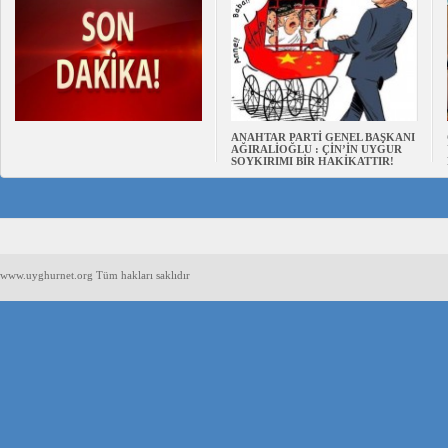
ANAHTAR PARTİ GENEL BAŞKANI
AĞIRALİOĞLU : ÇİN’İN UYGUR
SOYKIRIMI BİR HAKİKATTIR!
www.uyghurnet.org Tüm hakları saklıdır