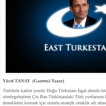
Yücel TANAY (Gazeteci-Yazar)
Türklerin kadım yuırdu Doğu Türkistanı İşgal altında tu
sömürgeleştiren Çin Batı Türkistandaki Türk yurtlarının
desteklerini kesmek için onlarla stratejik ortaklık adı altı