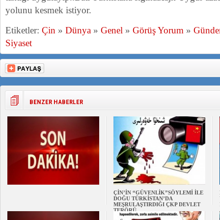
yolunu kesmek istiyor.
Etiketler:
Çin
»
Dünya
»
Genel
»
Görüş Yorum
»
Günd
Siyaset
BENZER HABERLER
ÇİN’İN “GÜVENLİK”SÖYLEMİ İLE
DOĞU TÜRKİSTAN’DA
MEŞRULAŞTIRDIĞI ÇKP DEVLET
TERÖRÜ