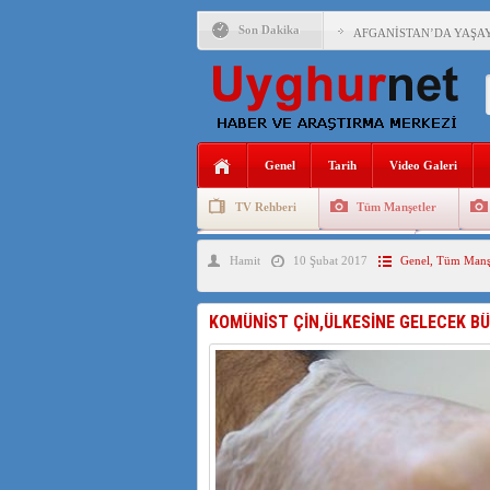
Son Dakika
AFGANİSTAN’DA YAŞAY
ANAHTAR PARTİ GENEL 
ÇİN’İN DOĞU TÜRKİST
Genel
Tarih
Video Galeri
DİYANET AKADEMİSİ B
TV Rehberi
Tüm Manşetler
150 YILDIR KAYNAYAN
Uygurlarda Düğün ve Cenaze
Uygur 
Hamit
10 Şubat 2017
Genel
,
Tüm Manşe
ÇİN’İN UYGUR POLİTİ
MHP’DEN URUMÇİ KATL
KOMÜNİST ÇİN,ÜLKESİNE GELECEK B
ÇİN’İN ANKARA BÜYÜKE
İŞGALCİ ÇİN’DEN “FET