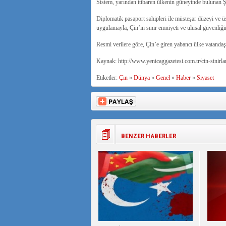
Sistem, yarından itibaren ülkenin güneyinde bulunan 
Diplomatik pasaport sahipleri ile müsteşar düzeyi ve üs
uygulamayla, Çin’in sınır emniyeti ve ulusal güvenliği
Resmi verilere göre, Çin’e giren yabancı ülke vatandaşl
Kaynak: http://www.yenicaggazetesi.com.tr/cin-sinirl
Etiketler:
Çin
»
Dünya
»
Genel
»
Haber
»
Siyaset
BENZER HABERLER