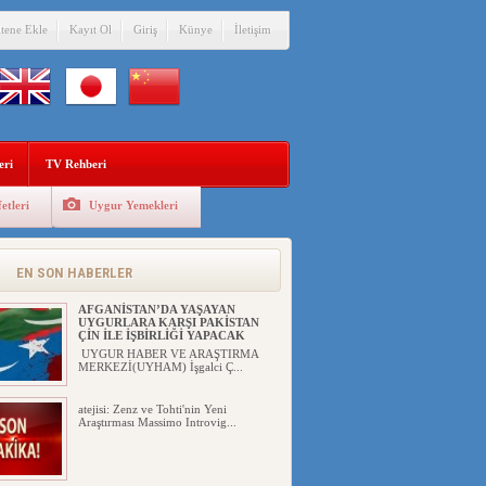
itene Ekle
Kayıt Ol
Giriş
Künye
İletişim
eri
TV Rehberi
etleri
Uygur Yemekleri
EN SON HABERLER
AFGANİSTAN’DA YAŞAYAN
UYGURLARA KARŞI PAKİSTAN
ÇİN İLE İŞBİRLİĞİ YAPACAK
UYGUR HABER VE ARAŞTIRMA
MERKEZİ(UYHAM) İşgalci Ç...
atejisi: Zenz ve Tohti'nin Yeni
Araştırması Massimo Introvig...