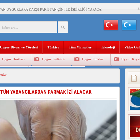
S
AN UYGURLARA KARŞI PAKİSTAN ÇİN İLE İŞBİRLİĞİ YAPACAK
BAŞKANI AĞIRALİOĞLU : ÇİN’İN UYGUR SOYKIRIMI BİR HAKİKATTIR!
AN’DAKİ UYGULAMALARI SİSTEMATİK POSTMODERN BİR SOYKIRIMDIR!
Uygur Diyarı ve Yöreleri
Türkiye
Tüm Manşetler
Teknoloji
Video Gal
AŞKANI DOÇ.DR.KAAN : DOĞU TÜRKİSTAN BİZİM KIRMIZI ÇİZGİMİZDİR!”
Uygur Dostları
Uygur Kültürü
Uygur Folklor
Uygur Kıyaf
 YARAMIZ : ÇİN İŞGALİNDEKİ DOĞU TÜRKİSTAN
Geleneksel Tip
Uygur Geleneksel Sporlar
tler
KALARINI ÖVEN DİYANET AKADEMİSİ BAŞKANI’NA TEPKİLER SÜRÜYOR
İAMI MESAJİ : 05.07.2009 URUMÇİ ŞEHİTLERİNİ RAHMETLE ANIYORUZ
ÜTÜN YABANCILARDAN PARMAK İZİ ALACAK
LÇİSİ JİANG’İN TRABZON ZİYARETİ
İHLER SULTANI MEHMET”DİZİSİNE GARİP SANSÜR VE HADSIZ İHTAR