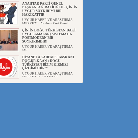
ANAHTAR PARTİ GENEL
BAŞKANI AĞIRALİOĞLU : ÇİN’İN
UYGUR SOYKIRIMI BİR
HAKİKATTIR!
UYGUR HABER VE ARAŞTIRMA
MERKEZİ Anahtar Parti Genel
Başka...
ÇİN’İN DOĞU TÜRKİSTAN’DAKİ
UYGULAMALARI SİSTEMATİK
POSTMODERN BİR
SOYKIRIMDIR!
UYGUR HABER VE ARAŞTIRMA
ME...
DİYANET AKADEMİSİ BAŞKANI
DOÇ.DR.KAAN : DOĞU
TÜRKİSTAN BİZİM KIRMIZI
ÇİZGİMİZDİR!”
UYGUR HABER VE ARAŞTIRMA
MERKEZİ(UYHAM) 19...
150 YILDIR KAYNAYAN YARAMIZ
: ÇİN İŞGALİNDEKİ DOĞU
TÜRKİSTAN
Mete YAVUZ( yenişafak.com) İkinci
Dünya Sa...
ÇİN’İN UYGUR POLİTİKALARINI
ÖVEN DİYANET AKADEMİSİ
BAŞKANI’NA TEPKİLER
SÜRÜYOR
UYGUR HABER VE ARAŞTIRMA
MERKEZİ(UYHAM) Diyanet
Akademis...
MHP’DEN URUMÇİ KATLİAMI