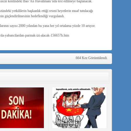
Şıncın kentindeki Bao’An Havalimanı’nda test edilmeye başlanacak.
tündeki yetkililerin başkanlık ettiği resmi heyetlerin muaf tutulacağı
nin güçlendirilmesinin hedeflendiği vurgulandı.
arının sayısı 2000 yılından bu yana her yıl ortalama yüzde 10 artıyor.
arda-yabancilardan-parmak-izi-alacak-156657h.htm
664 Kez Görüntülendi.