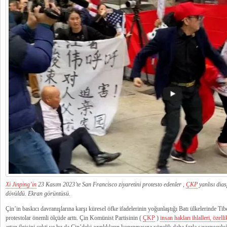
Xi Jinping’in
23 Kasım 2023’te San Francisco ziyaretini protesto edenler ,
ÇKP
yanlısı dias
dövüldü. Ekran görüntüsü.
Çin’in baskıcı davranışlarına karşı küresel öfke ifadelerinin yoğunlaştığı Batı ülkelerinde Tibe
protestolar önemli ölçüde arttı. Çin Komünist Partisinin (
ÇKP
)
insan hakları ihlalleri, özell
artan ilgisini çekti ve bu da Çin’deki azınlıkların korunmasına yönelik daha fazla savunuculuğ