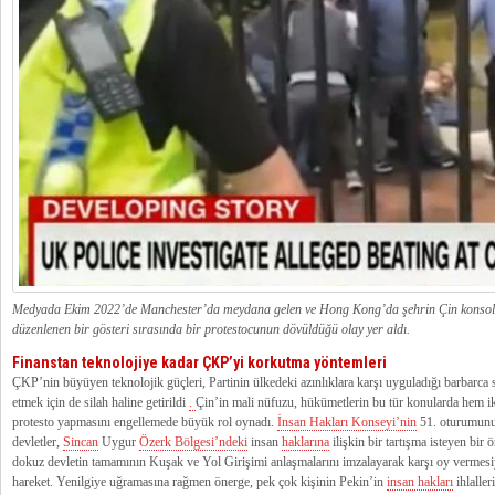
Medyada Ekim 2022’de Manchester’da meydana gelen ve Hong Kong’da şehrin Çin konsol
düzenlenen bir gösteri sırasında bir protestocunun dövüldüğü olay yer aldı.
Finanstan teknolojiye kadar ÇKP’yi korkutma yöntemleri
ÇKP’nin büyüyen teknolojik güçleri, Partinin ülkedeki azınlıklara karşı uyguladığı barbarca str
etmek için de silah haline getirildi
.
Çin’in mali nüfuzu, hükümetlerin bu tür konularda hem iki
protesto yapmasını engellemede büyük rol oynadı.
İnsan Hakları Konseyi’nin
51. oturumunun
devletler,
Sincan
Uygur
Özerk Bölgesi’ndeki
insan
haklarına
ilişkin bir tartışma isteyen bir
dokuz devletin tamamının Kuşak ve Yol Girişimi anlaşmalarını imzalayarak karşı oy vermesiy
hareket. Yenilgiye uğramasına rağmen önerge, pek çok kişinin Pekin’in
insan hakları
ihlaller