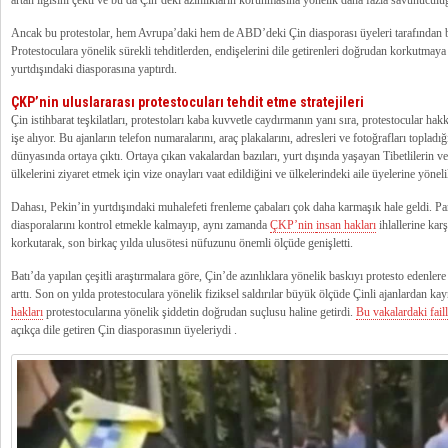
Ancak bu protestolar, hem Avrupa’daki hem de ABD’deki Çin diasporası üyeleri tarafından bas
Protestoculara yönelik sürekli tehditlerden, endişelerini dile getirenleri doğrudan korkutma
yurtdışındaki diasporasına yaptırdı.
ÇKP’nin uluslararası protestocuları tehdit etme stratejileri
Çin istihbarat teşkilatları, protestoları kaba kuvvetle caydırmanın yanı sıra, protestocular hakk
işe alıyor. Bu ajanların telefon numaralarını, araç plakalarını, adresleri ve fotoğrafları toplad
dünyasında ortaya çıktı. Ortaya çıkan vakalardan bazıları, yurt dışında yaşayan Tibetlilerin v
ülkelerini ziyaret etmek için vize onayları vaat edildiğini ve ülkelerindeki aile üyelerine yönel
Dahası, Pekin’in yurtdışındaki muhalefeti frenleme çabaları çok daha karmaşık hale geldi. Par
diasporalarını kontrol etmekle kalmayıp, aynı zamanda
ÇKP’nin
insan hakları
ihlallerine karş
korkutarak, son birkaç yılda ulusötesi nüfuzunu önemli ölçüde genişletti.
Batı’da yapılan çeşitli araştırmalara göre, Çin’de azınlıklara yönelik baskıyı protesto edenlere 
arttı. Son on yılda protestoculara yönelik fiziksel saldırılar büyük ölçüde Çinli ajanlardan ka
hakları
protestocularına yönelik şiddetin doğrudan suçlusu haline getirdi.
Bu vakalardaki fai
açıkça dile getiren Çin diasporasının üyeleriydi .