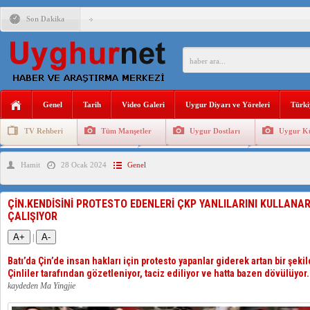
Son Dakika
ÇİN’İN “GÜVENLİK”SÖYLEMİ İLE DOĞU TÜRKİSTAN’DA 
PAKİSTAN,AFGANİSTAN’DA YAŞAYAN UYGURLARA KARŞI Ç
Genel
Tarih
Video Galeri
Uygur Diyarı ve Yöreleri
Türki
ANAHTAR PARTİ GENEL BAŞKANI AĞIRALİOĞLU : ÇİN’İN
TV Rehberi
Tüm Manşetler
Uygur Dostları
Uygur Kü
ÇİN’İN DOĞU TÜRKİSTAN’DAKİ UYGULAMALARI SİSTEM
Uygurlarda Düğün ve Cenaze
Uygur Geleneksel Tip
Uygur Gele
Hamit
28 Ocak 2024
Genel
DİYANET AKADEMİSİ BAŞKANI DOÇ.DR.KAAN : DOĞU TÜR
150 YILDIR KAYNAYAN YARAMIZ : ÇİN İŞGALİNDEKİ DO
ÇİN.KENDİSİNİ PROTESTO EDENLERİ ÇKP YANLILARINI KULLANA
ÇALIŞIYOR
ÇİN’İN UYGUR POLİTİKALARINI ÖVEN DİYANET AKADEM
A+
A-
|
MHP’DEN URUMÇİ KATLİAMI MESAJİ : 05.07.2009 URUM
Batı’da Çin’de insan hakları için protesto yapanlar giderek artan bir şekil
Çinliler tarafından gözetleniyor, taciz ediliyor ve hatta bazen dövülüyor.
kaydeden Ma Yingjie