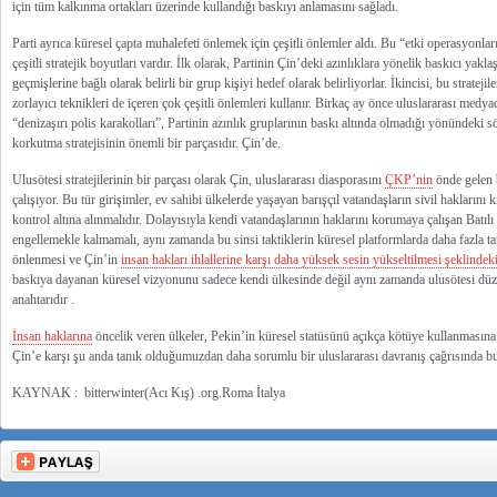
için tüm kalkınma ortakları üzerinde kullandığı baskıyı anlamasını sağladı.
Parti ayrıca küresel çapta muhalefeti önlemek için çeşitli önlemler aldı. Bu “etki operasyonlar
çeşitli stratejik boyutları vardır. İlk olarak, Partinin Çin’deki azınlıklara yönelik baskıcı yakl
geçmişlerine bağlı olarak belirli bir grup kişiyi hedef olarak belirliyorlar. İkincisi, bu stratejile
zorlayıcı teknikleri de içeren çok çeşitli önlemleri kullanır. Birkaç ay önce uluslararası medy
“denizaşırı polis karakolları”, Partinin azınlık gruplarının baskı altında olmadığı yönündeki 
korkutma stratejisinin önemli bir parçasıdır. Çin’de.
Ulusötesi stratejilerinin bir parçası olarak Çin, uluslararası diasporasını
ÇKP’nin
önde gelen 
çalışıyor. Bu tür girişimler, ev sahibi ülkelerde yaşayan barışçıl vatandaşların sivil hakların
kontrol altına alınmalıdır. Dolayısıyla kendi vatandaşlarının haklarını korumaya çalışan Batılı ül
engellemekle kalmamalı, aynı zamanda bu sinsi taktiklerin küresel platformlarda daha fazla tar
önlenmesi ve Çin’in
insan hakları ihlallerine karşı daha yüksek sesin yükseltilmesi şeklindeki i
baskıya dayanan küresel vizyonunu sadece kendi ülkesinde değil aynı zamanda ulusötesi dü
anahtarıdır .
İnsan haklarına
öncelik veren ülkeler, Pekin’in küresel statüsünü açıkça kötüye kullanmasına 
Çin’e karşı şu anda tanık olduğumuzdan daha sorumlu bir uluslararası davranış çağrısında bu
KAYNAK : bitterwinter(Acı Kış) .org.Roma İtalya