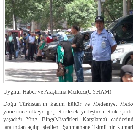
Uyghur Haber ve Araştırma Merkezi(UYHAM)
Doğu Türkistan’in kadim kültür ve Medeniyet Merke
yönetimce ülkeye göç ettirilerek yerleştiren etnik Çin
yaşadığı Ying Bing(Misafirleri Karşılama) caddesi
tarafından açılıp işletilen “Şahmathane” isimli bir Kuma