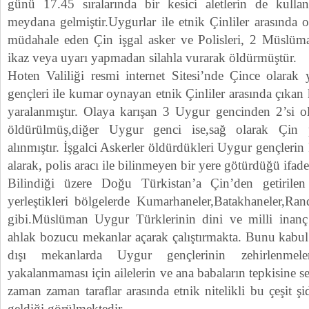
günü 17.45 sıralarında bir kesici aletlerin de kulla
meydana gelmiştir.Uygurlar ile etnik Çinliler arasında 
müdahale eden Çin işgal asker ve Polisleri, 2 Müslüm
ikaz veya uyarı yapmadan silahla vurarak öldürmüştür.
Hoten Valiliği resmi internet Sitesi’nde Çince olarak
gençleri ile kumar oynayan etnik Çinliler arasında çıka
yaralanmıştır. Olaya karışan 3 Uygur gencinden 2’si o
öldürülmüş,diğer Uygur genci ise,sağ olarak Çin p
alınmıştır. İşgalci Askerler öldürdükleri Uygur gençlerin 
alarak, polis aracı ile bilinmeyen bir yere götürdüğü ifade
Bilindiği üzere Doğu Türkistan’a Çin’den getirile
yerleştikleri bölgelerde Kumarhaneler,Batakhaneler,R
gibi.Müslüman Uygur Türklerinin dini ve milli inanç 
ahlak bozucu mekanlar açarak çalıştırmakta. Bunu kabul
dışı mekanlarda Uygur gençlerinin zehirlenmeler
yakalanmaması için ailelerin ve ana babaların tepkisine 
zaman zaman taraflar arasında etnik nitelikli bu çeşit ş
geldiği görülmektedir.