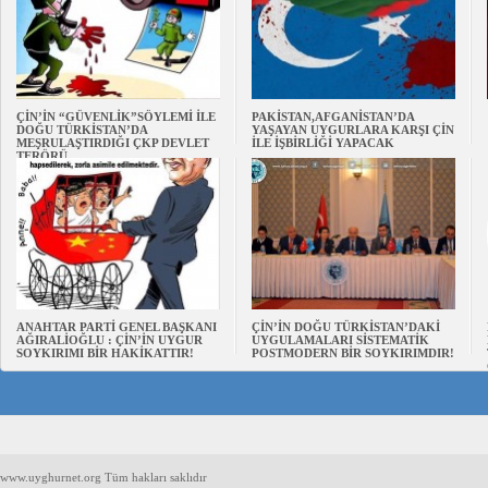
ÇİN’İN “GÜVENLİK”SÖYLEMİ İLE
PAKİSTAN,AFGANİSTAN’DA
DOĞU TÜRKİSTAN’DA
YAŞAYAN UYGURLARA KARŞI ÇİN
MEŞRULAŞTIRDIĞI ÇKP DEVLET
İLE İŞBİRLİĞİ YAPACAK
TERÖRÜ
ANAHTAR PARTİ GENEL BAŞKANI
ÇİN’İN DOĞU TÜRKİSTAN’DAKİ
AĞIRALİOĞLU : ÇİN’İN UYGUR
UYGULAMALARI SİSTEMATİK
SOYKIRIMI BİR HAKİKATTIR!
POSTMODERN BİR SOYKIRIMDIR!
www.uyghurnet.org Tüm hakları saklıdır