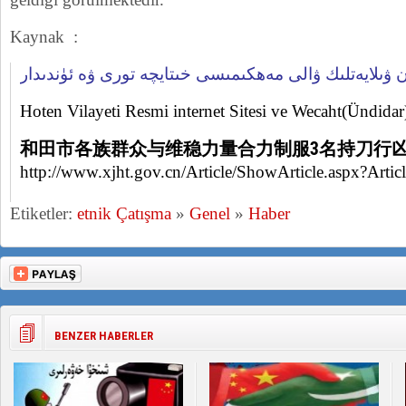
Kaynak :
 ۋىلايەتلىك ۋالى مەھكىمىسى خىتايچە تورى ۋە ئۈندىدار
Hoten Vilayeti Resmi internet Sitesi ve Wecaht(Ündidar)
和田市各族群众与维稳力量合力制服3名持刀行
http://www.xjht.gov.cn/Article/ShowArticle.aspx?Art
Etiketler:
etnik Çatışma
»
Genel
»
Haber
BENZER HABERLER