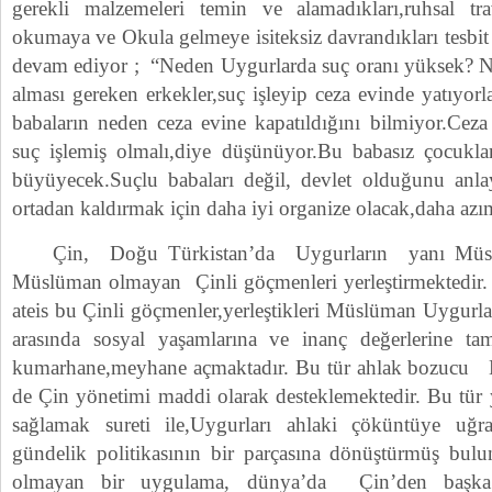
gerekli malzemeleri temin ve alamadıkları,ruhsal tra
okumaya ve Okula gelmeye isiteksiz davrandıkları tesbit 
devam ediyor ; “Neden Uygurlarda suç oranı yüksek? N
alması gereken erkekler,suç işleyip ceza evinde yatıyorl
babaların neden ceza evine kapatıldığını bilmiyor.Ceza
suç işlemiş olmalı,diye düşünüyor.Bu babasız çocukla
büyüyecek.Suçlu babaları değil, devlet olduğunu anlay
ortadan kaldırmak için daha iyi organize olacak,daha azım
Çin, Doğu Türkistan’da Uygurların yanı Müslüm
Müslüman olmayan Çinli göçmenleri yerleştirmektedir.
ateis bu Çinli göçmenler,yerleştikleri Müslüman Uygurla
arasında sosyal yaşamlarına ve inanç değerlerine t
kumarhane,meyhane açmaktadır. Bu tür ahlak bozucu Ba
de Çin yönetimi maddi olarak desteklemektedir. Bu tür y
sağlamak sureti ile,Uygurları ahlaki çöküntüye uğra
gündelik politikasının bir parçasına dönüştürmüş bulu
olmayan bir uygulama, dünya’da Çin’den başka 