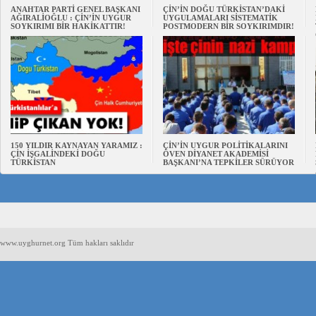
ANAHTAR PARTİ GENEL BAŞKANI
ÇİN’İN DOĞU TÜRKİSTAN’DAKİ
AĞIRALİOĞLU : ÇİN’İN UYGUR
UYGULAMALARI SİSTEMATİK
SOYKIRIMI BİR HAKİKATTIR!
POSTMODERN BİR SOYKIRIMDIR!
150 YILDIR KAYNAYAN YARAMIZ :
ÇİN’İN UYGUR POLİTİKALARINI
ÇİN İŞGALİNDEKİ DOĞU
ÖVEN DİYANET AKADEMİSİ
TÜRKİSTAN
BAŞKANI’NA TEPKİLER SÜRÜYOR
www.uyghurnet.org Tüm hakları saklıdır