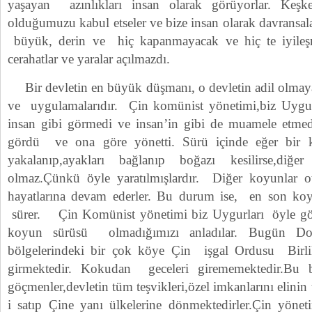
yaşayan azınlıkları insan olarak görüyorlar. Keşke
olduğumuzu kabul etseler ve bize insan olarak davransal
büyük, derin ve hiç kapanmayacak ve hiç te iyile
cerahatlar ve yaralar açılmazdı.
Bir devletin en büyük düşmanı, o devletin adil olmayan 
ve uygulamalarıdır. Çin komünist yönetimi,biz Uygurl
insan gibi görmedi ve insan’in gibi de muamele etmed
gördü ve ona göre yönetti. Sürü içinde eğer bir
yakalanıp,ayakları bağlanıp boğazı kesilirse,diğ
olmaz.Çünkü öyle yaratılmışlardır. Diğer koyunlar o
hayatlarına devam ederler. Bu durum ise, en son koy
sürer. Çin Komünist yönetimi biz Uygurları öyle gör
koyun sürüsü olmadığımızı anladılar. Bugün Do
bölgelerindeki bir çok köye Çin işgal Ordusu Birli
girmektedir. Kokudan geceleri girememektedir.Bu
göçmenler,devletin tüm teşvikleri,özel imkanlarını elinin te
i satıp Çine yanı ülkelerine dönmektedirler.Çin yöneti