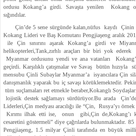
ordusu Kokang’a girdi. Savaşta yenilen Kokang or
sığındılar.
Çin’de 5 sene sürgünde kalan,nüfus kaydı Çinin S
Kokang Lideri ve Baş Komutanı Pengjiaşeng aralık 201
ile Çin sınırını aşarak Kokang’a girdi ve Miyan
helikopterleri,Tank,zırhlı araçları bir biri yok edere
Myanmar ordusunu yendi ve ana vatanları Kokang’
geçirdi. Karşılıklı çatışmalar ve Savaş bütün hızıyla
mensubu Çinli Subaylar Myanmar’a isyancılara Çin silah
danışmanlık yaparak bu iç savaşı körüklemektedir. Peki
tüm suçlamaları ret etmekle beraber,Kokanglı Soydaşları
lojistik destek sağlamayı sürdürüyor.Bu arada Çin’d
Liderleri,Çin medyası aracılığı ile “Çin, Rusya’yı örnek 
Kırımı ilhak etti ise, onun gibi,Çin de,Kokang’ı k
cesaretini göstermeli” diye çağrılarda bulunmaktadır. 8
Pengjiaşeng, 1.5 milyar Çinli tarafında en büyük mill