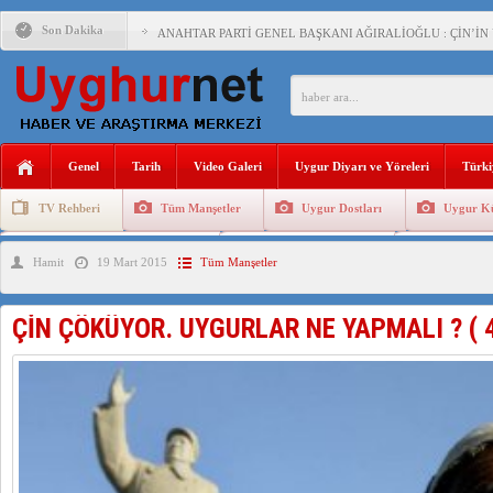
Son Dakika
ANAHTAR PARTİ GENEL BAŞKANI AĞIRALİOĞLU : ÇİN’İN
ÇİN’İN DOĞU TÜRKİSTAN’DAKİ UYGULAMALARI SİSTEM
DİYANET AKADEMİSİ BAŞKANI DOÇ.DR.KAAN : DOĞU TÜR
150 YILDIR KAYNAYAN YARAMIZ : ÇİN İŞGALİNDEKİ DO
Genel
Tarih
Video Galeri
Uygur Diyarı ve Yöreleri
Türki
ÇİN’İN UYGUR POLİTİKALARINI ÖVEN DİYANET AKADEM
TV Rehberi
Tüm Manşetler
Uygur Dostları
Uygur Kü
MHP’DEN URUMÇİ KATLİAMI MESAJİ : 05.07.2009 URUM
Uygurlarda Düğün ve Cenaze
Uygur Geleneksel Tip
Uygur Gele
Hamit
19 Mart 2015
Tüm Manşetler
ÇİN’İN ANKARA BÜYÜKELÇİSİ JİANG’İN TRABZON ZİYAR
İŞGALCİ ÇİN’DEN “FETİHLER SULTANI MEHMET”DİZİSİN
ÇİN ÇÖKÜYOR. UYGURLAR NE YAPMALI ? ( 
SAADET PARTİSİ İLÇE BAŞKANI : TEMMUZ AYI,DOĞU TÜR
İŞGALCİ ÇİN,DOĞU TÜRKİSTAN’DA EN AZ 143 BİN UYGU