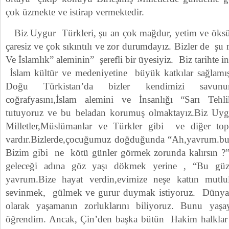
çok üzmekte ve istirap vermektedir.
Biz Uygur Türkleri, şu an çok mağdur, yetim ve öksüz
çaresiz ve çok sıkıntılı ve zor durumdayız. Bizler de şu
Ve İslamlık” aleminin” şerefli bir üyesiyiz. Biz tarihte i
İslam kültür ve medeniyetine büyük katkılar sağlamı
Doğu Türkistan’da bizler kendimizi savunurk
coğrafyasını,İslam alemini ve İnsanlığı “Sarı Tehl
tutuyoruz ve bu beladan korumuş olmaktayız.Biz Uyg
Milletler,Müslümanlar ve Türkler gibi ve diğer t
vardır.Bizlerde,çocuğumuz doğduğunda “Ah,yavrum.bu
Bizim gibi ne kötü günler görmek zorunda kalırsın ?”
geleceği adına göz yaşı dökmek yerine , “Bu güz
yavrum.Bize hayat verdin,evimize neşe kattın mutl
sevinmek, gülmek ve gurur duymak istiyoruz. Dünyanı
olarak yaşamanın zorluklarını biliyoruz. Bunu ya
öğrendim. Ancak, Çin’den başka bütün Hakim halklar 