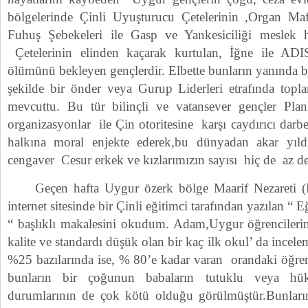
bölgelerinde Çinli Uyuşturucu Çetelerinin ,Organ Mafy
Fuhuş Şebekeleri ile Gasp ve Yankesiciliği meslek h
Çetelerinin elinden kaçarak kurtulan, İğne ile ADIS 
ölümünü bekleyen gençlerdir. Elbette bunların yanında bi
şekilde bir önder veya Gurup Liderleri etrafında topl
mevcuttu. Bu tür bilinçli ve vatansever gençler P
organizasyonlar ile Çin otoritesine karşı caydırıcı darb
halkına moral enjekte ederek,bu dünyadan akar yıl
cengaver Cesur erkek ve kızlarımızın sayısı hiç de az de
Geçen hafta Uygur özerk bölge Maarif Nezareti (Ey
internet sitesinde bir Çinli eğitimci tarafından yazılan “
“ başlıklı makalesini okudum. Adam,Uygur öğrencileri
kalite ve standardı düşük olan bir kaç ilk okul’ da incele
%25 bazılarında ise, % 80’e kadar varan orandaki öğr
bunların bir çoğunun babaların tutuklu veya hü
durumlarının de çok kötü olduğu görülmüştür.Bunların