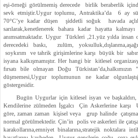
eşi-örneği görülmemiş derecede birlik beraberlik için
sevk etmiştir.Uygur toplumu, Antraktika’da 6 ay 
70°C’ye kadar düşen şiddetli soğuk havada açlık,k
sarılarak,kenetlenerek bahara kadar hayatta kalmayı 
anımsatmaktadır. Uygur Türkleri ,21.yüz yılda insan 
derecedeki baskı, zulüm, yoksulluk,dışlanma,aşağıl
soykırım ve tahrik girişimlerine karşı büyük bir sabırl
isyana kalkışmamıştır. Her hangi bir kitlesel organiz
fırsatı bile olmayan Doğu Türkistan’da,halkımızın ”k
düşmemesi,Uygur toplumunun ne kadar olgunlaştı
göstergesidir.
Bugün Uygurlar için kitlesel isyan ve başkaldırı, ki
Kendilerine zülmeden İşgalcı Çin Askerlerine karşı U
göre, zaman zaman kişisel veya grup halinde çatışmay
normal görülmektedir. Çin’in polis ve askerleri ile çatı
karakollarına,emniyet binalarına,stratejik noktalara int
hayatlarını kaybeden Uygur gençlerin çoğu, ceza evle