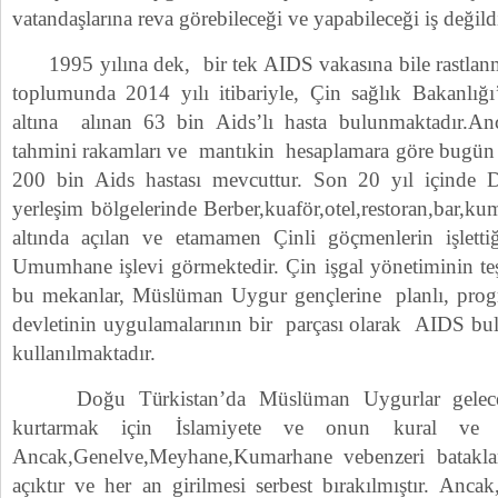
vatandaşlarına reva görebileceği ve yapabileceği iş değildi
1995 yılına dek, bir tek AIDS vakasına bile rastl
toplumunda 2014 yılı itibariyle, Çin sağlık Bakanlığ
altına alınan 63 bin Aids’lı hasta bulunmaktadır.A
tahmini rakamları ve mantıkin hesaplamara göre bugün
200 bin Aids hastası mevcuttur. Son 20 yıl içinde 
yerleşim bölgelerinde Berber,kuaför,otel,restoran,bar,ku
altında açılan ve etamamen Çinli göçmenlerin işletti
Umumhane işlevi görmektedir. Çin işgal yönetiminin teşv
bu mekanlar, Müslüman Uygur gençlerine planlı, progr
devletinin uygulamalarının bir parçası olarak AIDS bul
kullanılmaktadır.
Doğu Türkistan’da Müslüman Uygurlar gelecekl
kurtarmak için İslamiyete ve onun kural ve değe
Ancak,Genelve,Meyhane,Kumarhane vebenzeri bataklar
açıktır ve her an girilmesi serbest bırakılmıştır. Anca