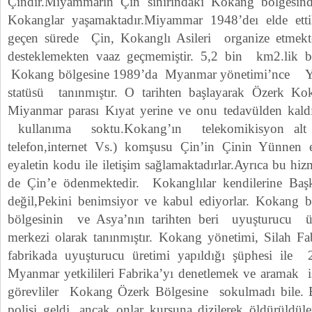
Çindir.Miyammarın Çin sınırındaki Kokang bölgesin
Kokanglar yaşamaktadır.Miyammar 1948’deı elde ett
geçen sürede Çin, Kokanglı Asileri organize etmekte
desteklemekten vaaz geçmemiştir. 5,2 bin km2.lik 
Kokang bölgesine 1989’da Myanmar yönetimi’nce Yü
statüsü tanınmıştır. O tarihten başlayarak Özerk 
Miyanmar parası Kıyat yerine ve onu tedavülden kaldı
kullanıma soktu.Kokang’ın telekomikisyon alt ya
telefon,internet Vs.) komşusu Çin’in Çinin Yünnen e
eyaletin kodu ile iletişim sağlamaktadırlar.Ayrıca bu hizm
de Çin’e ödenmektedir. Kokanglılar kendilerine Ba
değil,Pekini benimsiyor ve kabul ediyorlar. Kokang
bölgesinin ve Asya’nın tarihten beri uyuşturucu ü
merkezi olarak tanınmıştır. Kokang yönetimi, Silah Fabr
fabrikada uyuşturucu üretimi yapıldığı şüphesi il
Myanmar yetkilileri Fabrika’yı denetlemek ve aramak i
görevliler Kokang Özerk Bölgesine sokulmadı bile.
polisi geldi, ancak onlar kurşuna dizilerek öldürüldü