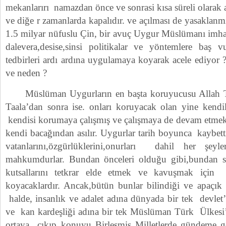
mekanlarırı namazdan önce ve sonrasi kısa süreli olarak 
ve diğe r zamanlarda kapalıdır. ve açılması de yasak
1.5 milyar nüfuslu Çin, bir avuç Uygur Müslümanı imha
dalevera,desise,sinsi politikalar ve yöntemlere baş
tedbirleri ardı ardına uygulamaya koyarak acele ediyor
ve neden ?
Müslüman Uygurların en başta koruyucusu Allah Taa
Taala’dan sonra ise. onları koruyacak olan yine kendile
kendisi korumaya çalışmış ve çalışmaya de devam etme
kendi bacağından asılır. Uygurlar tarih boyunca kaybetti
vatanlarını,özgürlüklerini,onurları dahil her şe
mahkumdurlar. Bundan önceleri olduğu gibi,bundan so
kutsallarını tetkrar elde etmek ve kavuşmak içi
koyacaklardır. Ancak,bütün bunlar bilindiği ve apaçık
halde, insanlık ve adalet adına dünyada bir tek devlet’
ve kan kardeşliği adına bir tek Müslüman Türk Ülkesi’
ortaya çıkıp konuyu Birleşmiş Milletlerde gündeme g