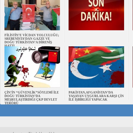
FİLİSTİN’E VİCDAN YOLCULUĞU;
SREBENİSTA’DAN GAZZE VE
DOĞU TÜRKİSTAN’A DİRENİŞ
HATTI
ÇİN’İN “GÜVENLİK”SÖYLEMİ İLE
PAKİSTAN,AFGANİSTAN’DA
DOĞU TÜRKİSTAN’DA
YAŞAYAN UYGURLARA KARŞI ÇİN
MEŞRULAŞTIRDIĞI ÇKP DEVLET
İLE İŞBİRLİĞİ YAPACAK
TERÖRÜ