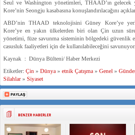
Seul ve Washington yönetimleri, THAAD’ın gelecek 
Kore’nin Seongju kasabasına konuşlandırılacağını açıklam
ABD’nin THAAD teknolojisini Güney Kore’ye yerle
Kore’ye en yakın ülkelerden biri olan Çin uzun süred
yönetimi, füze savunma sisteminin bölgedeki güvenlik end
casusluk faaliyetleri için de kullanılabileceğini savunuyor
Kaynak : Dünya Bülteni/ Haber Merkezi
Etiketler:
Çin
»
Dünya
»
etnik Çatışma
»
Genel
»
Günd
Silahlar
»
Siyaset
BENZER HABERLER