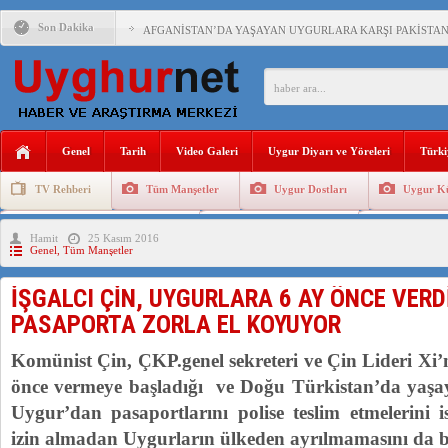
Son Dakika
AFGANİSTAN’DA YAŞAYAN UYGURLARA KARŞI PAKİSTAN Ç
ANAHTAR PARTİ GENEL BAŞKANI AĞIRALİOĞLU : ÇİN’İN
ÇİN’İN DOĞU TÜRKİSTAN’DAKİ UYGULAMALARI SİSTEM
Genel
Tarih
Video Galeri
Uygur Diyarı ve Yöreleri
Türki
DİYANET AKADEMİSİ BAŞKANI DOÇ.DR.KAAN : DOĞU TÜR
TV Rehberi
Tüm Manşetler
Uygur Dostları
Uygur Kü
150 YILDIR KAYNAYAN YARAMIZ : ÇİN İŞGALİNDEKİ DO
Uygurlarda Düğün ve Cenaze
Uygur Geleneksel Tip
Uygur Gele
Hamit
25 Kasım 2016
ÇİN’İN UYGUR POLİTİKALARINI ÖVEN DİYANET AKADEM
Genel
,
Tüm Manşetler
MHP’DEN URUMÇİ KATLİAMI MESAJİ : 05.07.2009 URUM
İŞGALCI ÇİN, UYGURLARA 6 AY ÖNCE VERD
ÇİN’İN ANKARA BÜYÜKELÇİSİ JİANG’İN TRABZON ZİYAR
PASAPORTA ZORLA EL KOYUYOR
İŞGALCİ ÇİN’DEN “FETİHLER SULTANI MEHMET”DİZİSİN
Komünist Çin, ÇKP.genel sekreteri ve Çin Lideri Xi’nin
önce vermeye başladığı ve Doğu Türkistan’da yaşa
Uygur’dan pasaportlarını polise teslim etmelerini is
izin almadan Uygurların ülkeden ayrılmamasını da bil