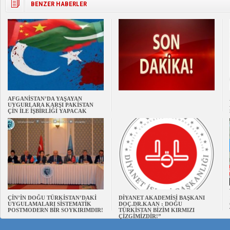
BENZER HABERLER
AFGANİSTAN’DA YAŞAYAN
UYGURLARA KARŞI PAKİSTAN
ÇİN İLE İŞBİRLİĞİ YAPACAK
ÇİN’İN DOĞU TÜRKİSTAN’DAKİ
DİYANET AKADEMİSİ BAŞKANI
UYGULAMALARI SİSTEMATİK
DOÇ.DR.KAAN : DOĞU
POSTMODERN BİR SOYKIRIMDIR!
TÜRKİSTAN BİZİM KIRMIZI
ÇİZGİMİZDİR!”