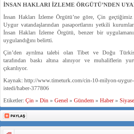
İNSAN HAKLARI İZLEME ÖRGÜTÜ’NDEN UYA
İnsan Hakları İzleme Örgütü’ne göre, Çin geçtiğimi
Uygur vatandaşlarından pasaportlarını yetkili kurumlara
İnsan Hakları İzleme Örgütü, benzer bir uygulamanı
uygulandığını belirtti.
Çin’den ayrılma talebi olan Tibet ve Doğu Türkist
tarafından baskı altına alınıyor ve muhaliflerin yur
çıkarılıyor.
Kaynak: http://www.timeturk.com/cin-10-milyon-uygur-d
istedi/haber-377806
Etiketler:
Çin
»
Din
»
Genel
»
Gündem
»
Haber
»
Siyase