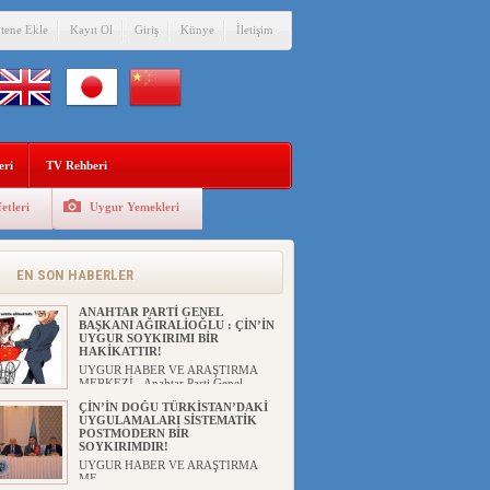
itene Ekle
Kayıt Ol
Giriş
Künye
İletişim
eri
TV Rehberi
etleri
Uygur Yemekleri
EN SON HABERLER
ANAHTAR PARTİ GENEL
BAŞKANI AĞIRALİOĞLU : ÇİN’İN
UYGUR SOYKIRIMI BİR
HAKİKATTIR!
UYGUR HABER VE ARAŞTIRMA
MERKEZİ Anahtar Parti Genel
Başka...
ÇİN’İN DOĞU TÜRKİSTAN’DAKİ
UYGULAMALARI SİSTEMATİK
POSTMODERN BİR
SOYKIRIMDIR!
UYGUR HABER VE ARAŞTIRMA
ME...