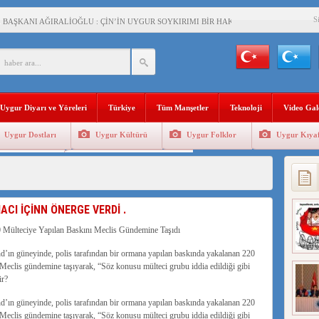
S
BAŞKANI AĞIRALİOĞLU : ÇİN’İN UYGUR SOYKIRIMI BİR HAKİKATTIR!
AN’DAKİ UYGULAMALARI SİSTEMATİK POSTMODERN BİR SOYKIRIMDIR!
AŞKANI DOÇ.DR.KAAN : DOĞU TÜRKİSTAN BİZİM KIRMIZI ÇİZGİMİZDİR!”
 YARAMIZ : ÇİN İŞGALİNDEKİ DOĞU TÜRKİSTAN
Uygur Diyarı ve Yöreleri
Türkiye
Tüm Manşetler
Teknoloji
Video Gal
KALARINI ÖVEN DİYANET AKADEMİSİ BAŞKANI’NA TEPKİLER SÜRÜYOR
Uygur Dostları
Uygur Kültürü
Uygur Folklor
Uygur Kıyaf
İAMI MESAJİ : 05.07.2009 URUMÇİ ŞEHİTLERİNİ RAHMETLE ANIYORUZ
Geleneksel Tip
Uygur Geleneksel Sporlar
LÇİSİ JİANG’İN TRABZON ZİYARETİ
İHLER SULTANI MEHMET”DİZİSİNE GARİP SANSÜR VE HADSIZ İHTAR
ACI İÇİNN ÖNERGE VERDİ .
BAŞKANI : TEMMUZ AYI,DOĞU TÜRKİSTAN İÇİN KATLİAM AYI DEĞİLDİR !
 Mülteciye Yapılan Baskını Meclis Gündemine Taşıdı
RKİSTAN’DA EN AZ 143 BİN UYGUR ÇOCUĞU AİLELERİNDEN KOPARDI
ın güneyinde, polis tarafından bir ormana yapılan baskında yakalanan 220
ı Meclis gündemine taşıyarak, “Söz konusu mülteci grubu iddia edildiği gibi
ir?
ın güneyinde, polis tarafından bir ormana yapılan baskında yakalanan 220
ı Meclis gündemine taşıyarak, “Söz konusu mülteci grubu iddia edildiği gibi