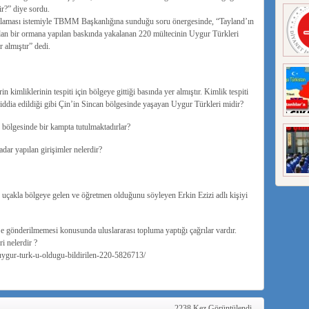
r?” diye sordu.
tlaması istemiyle TBMM Başkanlığına sunduğu soru önergesinde, “Tayland’ın
ından bir ormana yapılan baskında yakalanan 220 mültecinin Uygur Türkleri
r almıştır” dedi.
 kimliklerinin tespiti için bölgeye gittiği basında yer almıştır. Kimlik tespiti
iddia edildiği gibi Çin’in Sincan bölgesinde yaşayan Uygur Türkleri midir?
bölgesinde bir kampta tutulmaktadırlar?
dar yapılan girişimler nelerdir?
 uçakla bölgeye gelen ve öğretmen olduğunu söyleyen Erkin Ezizi adlı kişiyi
’e gönderilmemesi konusunda uluslararası topluma yaptığı çağrılar vardır.
i nelerdir ?
ygur-turk-u-oldugu-bildirilen-220-5826713/
2238 Kez Görüntülendi.