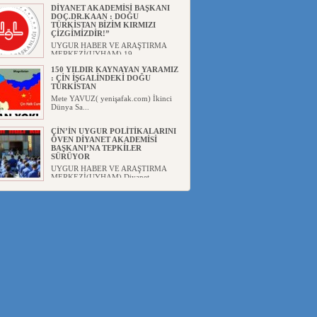
DİYANET AKADEMİSİ BAŞKANI
DOÇ.DR.KAAN : DOĞU
TÜRKİSTAN BİZİM KIRMIZI
ÇİZGİMİZDİR!”
UYGUR HABER VE ARAŞTIRMA
MERKEZİ(UYHAM) 19...
150 YILDIR KAYNAYAN YARAMIZ
: ÇİN İŞGALİNDEKİ DOĞU
TÜRKİSTAN
Mete YAVUZ( yenişafak.com) İkinci
Dünya Sa...
ÇİN’İN UYGUR POLİTİKALARINI
ÖVEN DİYANET AKADEMİSİ
BAŞKANI’NA TEPKİLER
SÜRÜYOR
UYGUR HABER VE ARAŞTIRMA
MERKEZİ(UYHAM) Diyanet
Akademis...
MHP’DEN URUMÇİ KATLİAMI
MESAJİ : 05.07.2009 URUMÇİ
ŞEHİTLERİNİ RAHMETLE
ANIYORUZ
UYGUR HABER VE ARAŞTIRMA
MERKEZİ(UYHAM) Mill...
ÇİN’İN ANKARA BÜYÜKELÇİSİ
JİANG’İN TRABZON ZİYARETİ
Ali ÖZTÜRK( Güneşbakış Gazetesi
yazarı-Trabzon)Geçt...
İŞGALCİ ÇİN’DEN “FETİHLER