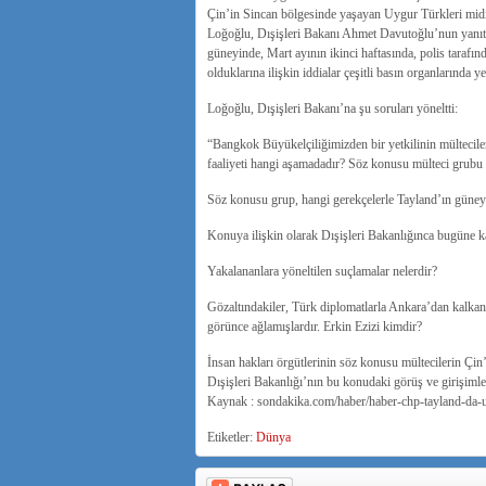
Çin’in Sincan bölgesinde yaşayan Uygur Türkleri midi
Loğoğlu, Dışişleri Bakanı Ahmet Davutoğlu’nun yanı
güneyinde, Mart ayının ikinci haftasında, polis taraf
olduklarına ilişkin iddialar çeşitli basın organlarında ye
Loğoğlu, Dışişleri Bakanı’na şu soruları yöneltti:
“Bangkok Büyükelçiliğimizden bir yetkilinin mültecilerin
faaliyeti hangi aşamadadır? Söz konusu mülteci grubu 
Söz konusu grup, hangi gerekçelerle Tayland’ın güney 
Konuya ilişkin olarak Dışişleri Bakanlığınca bugüne ka
Yakalananlara yöneltilen suçlamalar nelerdir?
Gözaltındakiler, Türk diplomatlarla Ankara’dan kalkan
görünce ağlamışlardır. Erkin Ezizi kimdir?
İnsan hakları örgütlerinin söz konusu mültecilerin Çin
Dışişleri Bakanlığı’nın bu konudaki görüş ve girişimler
Kaynak : sondakika.com/haber/haber-chp-tayland-da-u
Etiketler:
Dünya