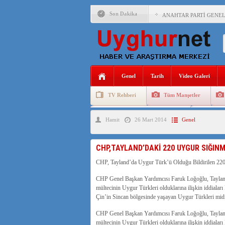
Son Dakika
ANAHTAR PARTİ GENEL 
ÇİN’İN DOĞU TÜRKİST
DİYANET AKADEMİSİ B
150 YILDIR KAYNAYAN
Genel
Tarih
Video Galeri
ÇİN’İN UYGUR POLİTİ
TV Rehberi
Tüm Manşetler
MHP’DEN URUMÇİ KATL
Uygurlarda Düğün ve Cenaze
Uygur 
Hamit
26 Mart 2014
Genel
ÇİN’İN ANKARA BÜYÜKE
İŞGALCİ ÇİN’DEN “FET
CHP,TAYLAND’DAKİ 220 UYGUR SIĞINM
SAADET PARTİSİ İLÇE 
CHP, Tayland’da Uygur Türk’ü Olduğu Bildirilen 220
İŞGALCİ ÇİN,DOĞU TÜ
CHP Genel Başkan Yardımcısı Faruk Loğoğlu, Tayland’
mültecinin Uygur Türkleri olduklarına ilişkin iddialar
Çin’in Sincan bölgesinde yaşayan Uygur Türkleri mid
CHP Genel Başkan Yardımcısı Faruk Loğoğlu, Tayland’
mültecinin Uygur Türkleri olduklarına ilişkin iddialar