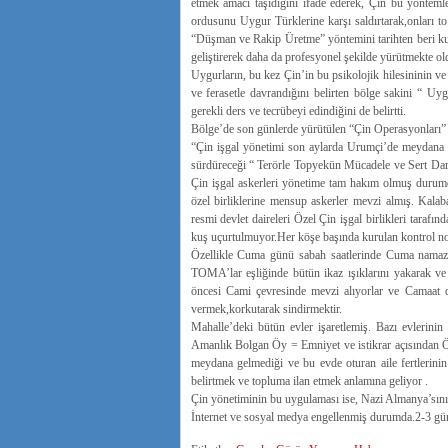
etmek amacı taşıdığını ifade ederek, Çin bu yönteml
ordusunu Uygur Türklerine karşı saldırtarak,onları t
“Düşman ve Rakip Üretme” yöntemini tarihten beri kull
geliştirerek daha da profesyonel şekilde yürütmekte old
Uygurların, bu kez Çin’in bu psikolojik hilesininin ve 
ve ferasetle davrandığını belirten bölge sakini “ U
gerekli ders ve tecrübeyi edindiğini de belirtti.
Bölge’de son günlerde yürütülen “Çin Operasyonları” il
“Çin işgal yönetimi son aylarda Urumçi’de meydana gel
sürdüreceği “ Terörle Topyekün Mücadele ve Sert Dar
Çin işgal askerleri yönetime tam hakım olmuş durum
özel birliklerine mensup askerler mevzi almış. Kalaba
resmi devlet daireleri Özel Çin işgal birlikleri tara
kuş uçurtulmuyor.Her köşe başında kurulan kontrol nok
Özellikle Cuma günü sabah saatlerinde Cuma namazına k
TOMA’lar eşliğinde bütün ikaz ışıklarını yakarak ve 
öncesi Cami çevresinde mevzi alıyorlar ve Camaat d
vermek,korkutarak sindirmektir.
Mahalle’deki bütün evler işaretlemiş. Bazı evlerinin 
Amanlık Bolgan Öy = Emniyet ve istikrar açısından Örn
meydana gelmediği ve bu evde oturan aile fertlerinin 
belirtmek ve topluma ilan etmek anlamına geliyor .
Çin yönetiminin bu uygulaması ise, Nazi Almanya’sının 
İnternet ve sosyal medya engellenmiş durumda.2-3 gün a