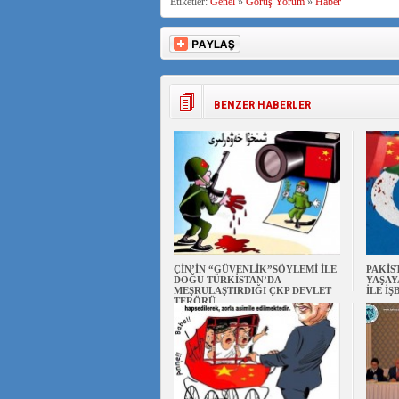
Etiketler:
Genel
»
Görüş Yorum
»
Haber
BENZER HABERLER
ÇİN’İN “GÜVENLİK”SÖYLEMİ İLE
PAKİS
DOĞU TÜRKİSTAN’DA
YAŞAY
MEŞRULAŞTIRDIĞI ÇKP DEVLET
İLE İŞ
TERÖRÜ