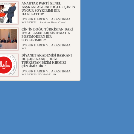
ANAHTAR PARTİ GENEL
BAŞKANI AĞIRALİOĞLU : ÇİN’İN
UYGUR SOYKIRIMI BİR
HAKİKATTIR!
UYGUR HABER VE ARAŞTIRMA
MERKEZİ Anahtar Parti Genel
Başka...
ÇİN’İN DOĞU TÜRKİSTAN’DAKİ
UYGULAMALARI SİSTEMATİK
POSTMODERN BİR
SOYKIRIMDIR!
UYGUR HABER VE ARAŞTIRMA
ME...
DİYANET AKADEMİSİ BAŞKANI
DOÇ.DR.KAAN : DOĞU
TÜRKİSTAN BİZİM KIRMIZI
ÇİZGİMİZDİR!”
UYGUR HABER VE ARAŞTIRMA
MERKEZİ(UYHAM) 19...
150 YILDIR KAYNAYAN YARAMIZ
: ÇİN İŞGALİNDEKİ DOĞU
TÜRKİSTAN
Mete YAVUZ( yenişafak.com) İkinci
Dünya Sa...
ÇİN’İN UYGUR POLİTİKALARINI
ÖVEN DİYANET AKADEMİSİ
BAŞKANI’NA TEPKİLER
SÜRÜYOR
UYGUR HABER VE ARAŞTIRMA
MERKEZİ(UYHAM) Diyanet
Akademis...
MHP’DEN URUMÇİ KATLİAMI