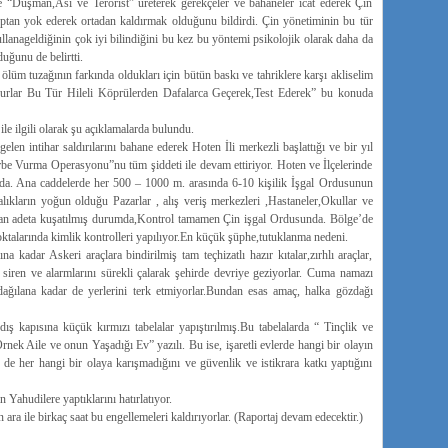
e “Düşman,Asi ve Terörist” üreterek gerekçeler ve bahaneler icat ederek Çin
optan yok ederek ortadan kaldırmak olduğunu bildirdi. Çin yönetiminin bu tür
anageldiğinin çok iyi bilindiğini bu kez bu yöntemi psikolojik olarak daha da
uğunu de belirtti.
ölüm tuzağının farkında oldukları için bütün baskı ve tahriklere karşı akliselim
ygurlar Bu Tür Hileli Köprülerden Dafalarca Geçerek,Test Ederek” bu konuda
e ilgili olarak şu açıklamalarda bulundu.
en intihar saldırılarını bahane ederek Hoten İli merkezli başlattığı ve bir yıl
be Vurma Operasyonu”nu tüm şiddeti ile devam ettiriyor. Hoten ve İlçelerinde
da. Ana caddelerde her 500 – 1000 m. arasında 6-10 kişilik İşgal Ordusunun
lıkların yoğun olduğu Pazarlar , alış veriş merkezleri ,Hastaneler,Okullar ve
fından adeta kuşatılmış durumda,Kontrol tamamen Çin işgal Ordusunda. Bölge’de
talarında kimlik kontrolleri yapılıyor.En küçük şüphe,tutuklanma nedeni.
adar Askeri araçlara bindirilmiş tam teçhizatlı hazır kıtalar,zırhlı araçlar,
siren ve alarmlarını sürekli çalarak şehirde devriye geziyorlar. Cuma namazı
ağılana kadar de yerlerini terk etmiyorlar.Bundan esas amaç, halka gözdağı
dış kapısına küçük kırmızı tabelalar yapıştırılmış.Bu tabelalarda “ Tinçlik ve
ek Aile ve onun Yaşadığı Ev” yazılı. Bu ise, işaretli evlerde hangi bir olayın
de her hangi bir olaya karışmadığını ve güvenlik ve istikrara katkı yaptığını
Yahudilere yaptıklarını hatırlatıyor.
ra ile birkaç saat bu engellemeleri kaldırıyorlar. (Raportaj devam edecektir.)