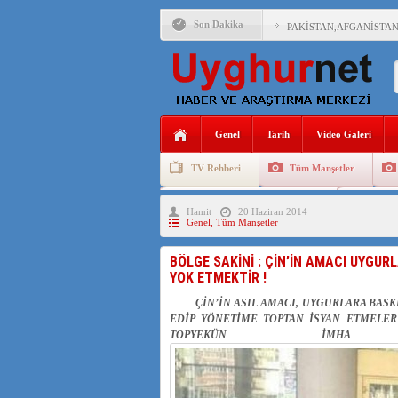
Son Dakika
PAKİSTAN,AFGANİSTAN
ANAHTAR PARTİ GENEL 
ÇİN’İN DOĞU TÜRKİST
Genel
Tarih
Video Galeri
DİYANET AKADEMİSİ B
TV Rehberi
Tüm Manşetler
150 YILDIR KAYNAYAN
Uygurlarda Düğün ve Cenaze
Uygur 
Hamit
20 Haziran 2014
ÇİN’İN UYGUR POLİTİ
Genel
,
Tüm Manşetler
MHP’DEN URUMÇİ KATL
BÖLGE SAKİNİ : ÇİN’İN AMACI UYGUR
YOK ETMEKTİR !
ÇİN’İN ANKARA BÜYÜKE
ÇİN’İN ASIL AMACI, UYGURLARA BASKI
EDİP YÖNETİME TOPTAN İSYAN ETMELE
TOPYEKÜN İMH