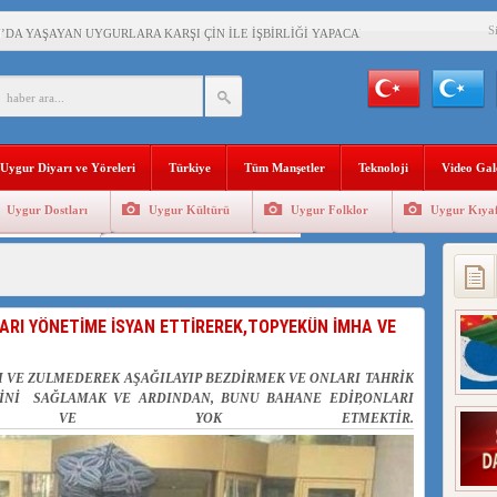
S
’DA YAŞAYAN UYGURLARA KARŞI ÇİN İLE İŞBİRLİĞİ YAPACAK
BAŞKANI AĞIRALİOĞLU : ÇİN’İN UYGUR SOYKIRIMI BİR HAKİKATTIR!
AN’DAKİ UYGULAMALARI SİSTEMATİK POSTMODERN BİR SOYKIRIMDIR!
Uygur Diyarı ve Yöreleri
Türkiye
Tüm Manşetler
Teknoloji
Video Gal
AŞKANI DOÇ.DR.KAAN : DOĞU TÜRKİSTAN BİZİM KIRMIZI ÇİZGİMİZDİR!”
Uygur Dostları
Uygur Kültürü
Uygur Folklor
Uygur Kıyaf
 YARAMIZ : ÇİN İŞGALİNDEKİ DOĞU TÜRKİSTAN
Geleneksel Tip
Uygur Geleneksel Sporlar
KALARINI ÖVEN DİYANET AKADEMİSİ BAŞKANI’NA TEPKİLER SÜRÜYOR
İAMI MESAJİ : 05.07.2009 URUMÇİ ŞEHİTLERİNİ RAHMETLE ANIYORUZ
LARI YÖNETİME İSYAN ETTİREREK,TOPYEKÜN İMHA VE
LÇİSİ JİANG’İN TRABZON ZİYARETİ
 VE ZULMEDEREK AŞAĞILAYIP BEZDİRMEK VE ONLARI TAHRİK
RİNİ SAĞLAMAK VE ARDINDAN, BUNU BAHANE EDİP,ONLARI
A VE YOK ETMEKTİR.