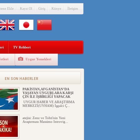
itene Ekle
Kayıt Ol
Giriş
Künye
İletişim
eri
TV Rehberi
etleri
Uygur Yemekleri
ÇİN’İN “GÜVENLİK”SÖYLEMİ İLE
DOĞU TÜRKİSTAN’DA
MEŞRULAŞTIRDIĞI ÇKP DEVLET
TERÖRÜ
EN SON HABERLER
YILMAZ ER(habernida.com) Çin
yönetimi 4 Ağustos 2...
PAKİSTAN,AFGANİSTAN’DA
YAŞAYAN UYGURLARA KARŞI
ÇİN İLE İŞBİRLİĞİ YAPACAK
UYGUR HABER VE ARAŞTIRMA
MERKEZİ(UYHAM) İşgalci Ç...
atejisi: Zenz ve Tohti'nin Yeni
Araştırması Massimo Introvig...