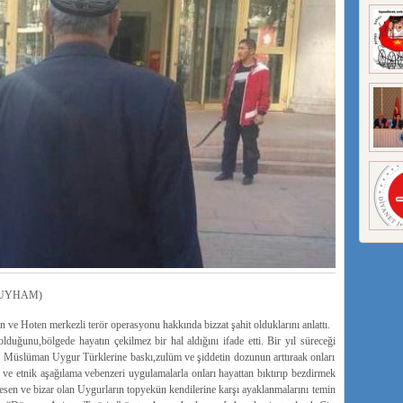
zi(UYHAM)
ve Hoten merkezli terör operasyonu hakkında bizzat şahit olduklarını anlattı.
olduğunu,bölgede hayatın çekilmez bir hal aldığını ifade etti. Bir yıl süreceği
, Müslüman Uygur Türklerine baskı,zulüm ve şiddetin dozunun arttıraak onları
k ve etnik aşağılama vebenzeri uygulamalarla onları hayattan bıktırıp bezdirmek
sen ve bizar olan Uygurların topyekün kendilerine karşı ayaklanmalarını temin