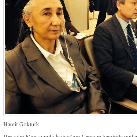
Hamit Göktürk
Her yılın Mart ayında İsviçre’nın Cenevre kentinde topla