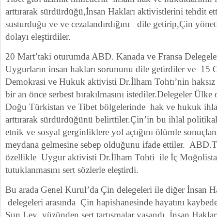
arttırarak sürdürdüğü,İnsan Hakları aktivistlerini tehdit e
susturduğu ve ve cezalandırdığını dile getirip,Çin yön
dolayı eleştirdiler.
20 Mart’taki oturumda ABD. Kanada ve Fransa Delegele
Uygurların insan hakları sorununu dile getirdiler ve 15
Demokrasi ve Hukuk aktivisti Dr.İlham Tohtı’nin haksız 
bir an önce serbest bırakılmasını istediler.Delegeler Ülke
Doğu Türkistan ve Tibet bölgelerinde hak ve hukuk ihlal
arttırarak sürdürdüğünü belirttiler.Çin’in bu ihlal politika
etnik ve sosyal gerginliklere yol açtığını ölümle sonuçla
meydana gelmesine sebep olduğunu ifade ettiler. ABD.T
özellikle Uygur aktivisti Dr.İlham Tohti ile İç Moğolista
tutuklanmasını sert sözlerle eleştirdi.
Bu arada Genel Kurul’da Çin delegeleri ile diğer İnsan H
delegeleri arasında Çin hapishanesinde hayatını kaybe
Şun Ley yüzünden sert tartışmalar yaşandı. İnsan Haklar