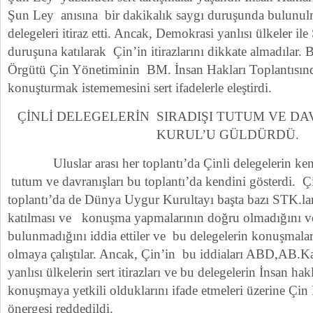
Şun Ley anısına bir dakikalık saygı duruşunda bulunulm
delegeleri itiraz etti. Ancak, Demokrasi yanlısı ülkeler il
duruşuna katılarak Çin’in itirazlarını dikkate almadılar. 
Örgütü Çin Yönetiminin BM. İnsan Hakları Toplantısında
konuşturmak istememesini sert ifadelerle eleştirdi.
ÇİNLİ DELEGELERİN SIRADIŞI TUTUM VE D
KURUL’U GÜLDÜRDÜ.
Uluslar arası her toplantı’da Çinli delegelerin kend
tutum ve davranışları bu toplantı’da kendini gösterdi. Ç
toplantı’da de Dünya Uygur Kurultayı başta bazı STK.la
katılması ve konuşma yapmalarının doğru olmadığını ve
bulunmadığını iddia ettiler ve bu delegelerin konuşmala
olmaya çalıştılar. Ancak, Çin’in bu iddiaları ABD,AB.
yanlısı ülkelerin sert itirazları ve bu delegelerin İnsan h
konuşmaya yetkili olduklarını ifade etmeleri üzerine Çi
önergesi reddedildi.