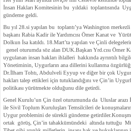
İnsan Hakları Komitesinin bu yıldaki toplantısında Uyg
gündeme geldi.
Bu yıl 28.si yapılan bu toplantı’ya Washington merkez
başkanı Rabia Kadir ile Yardımcısı Ömer Kanat ve Yürü
Dolkun İsa katıldı. 18.Mart’ta yapılan ve Çinli delegeler
genel oturumda söz alan DUK.Başkan Yrd.cısı Ömer Ka
uygulanan insan hakları ihlalleri hakkında ayrıntılı bilgi
Yönetiminin, Uygurların ana dillerini kullanma özgürlüğ
Dr.İlham Tohtı, Abdulveli Eyyup ve diğer bir çok Uygur 
hakları talep ettikleri için tutuklandığını ve Çin’in Uygurl
politikası yürütmekte olduğunu dile getirdi.
Genel Kurulu’un Çin özel oturumunda da Uluslar arazı İn
ile Sivil Toplum Kuruluşları Temsilcileri de konuşmala
Uygur problemini de sürekli gündeme getirdiler.Konuşmac
ortak görüş, Çin’in tahakkümündeki altında tuttuğu 
Tibet gibi azınlık milletlerin insanı hak ve hukuklarının i