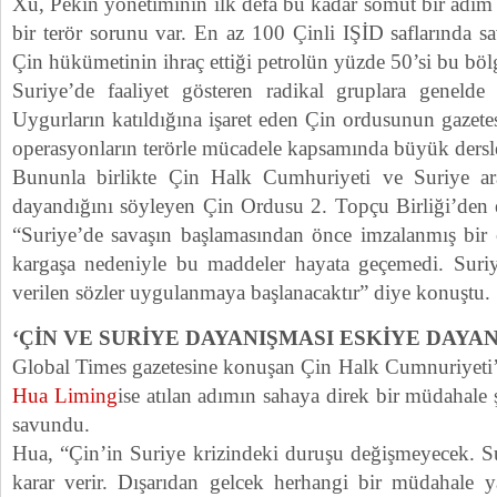
Xu, Pekin yönetiminin ilk defa bu kadar somut bir adım a
bir terör sorunu var. En az 100 Çinli IŞİD saflarında sa
Çin hükümetinin ihraç ettiği petrolün yüzde 50’si bu böl
Suriye’de faaliyet gösteren radikal gruplara genelde
Uygurların katıldığına işaret eden Çin ordusunun gazet
operasyonların terörle mücadele kapsamında büyük dersler
Bununla birlikte Çin Halk Cumhuriyeti ve Suriye aras
dayandığını söyleyen Çin Ordusu 2. Topçu Birliği’den
“Suriye’de savaşın başlamasından önce imzalanmış bir
kargaşa nedeniyle bu maddeler hayata geçemedi. Suriye
verilen sözler uygulanmaya başlanacaktır” diye konuştu.
‘ÇİN VE SURİYE DAYANIŞMASI ESKİYE DAYAN
Global Times gazetesine konuşan Çin Halk Cumnuriyeti’n
Hua Liming
ise atılan adımın sahaya direk bir müdahale
savundu.
Hua, “Çin’in Suriye krizindeki duruşu değişmeyecek. Su
karar verir. Dışarıdan gelcek herhangi bir müdahale yaln