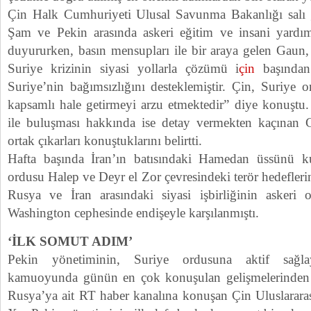
Çin Halk Cumhuriyeti Ulusal Savunma Bakanlığı salı 
Şam ve Pekin arasında askeri eğitim ve insani yardım
duyururken, basın mensupları ile bir araya gelen Gaun
Suriye krizinin siyasi yollarla çözümü i
çin
başından
Suriye’nin bağımsızlığını desteklemiştir. Çin, Suriye or
kapsamlı hale getirmeyi arzu etmektedir” diye konuştu
ile buluşması hakkında ise detay vermekten kaçınan 
ortak çıkarları konuştuklarını belirtti.
Hafta başında İran’ın batısındaki Hamedan üssünü 
ordusu Halep ve Deyr el Zor çevresindeki terör hedefler
Rusya ve İran arasındaki siyasi işbirliğinin askeri 
Washington cephesinde endişeyle karşılanmıştı.
‘İLK SOMUT ADIM’
Pekin yönetiminin, Suriye ordusuna aktif sağl
kamuoyunda günün en çok konuşulan gelişmelerinden
Rusya’ya ait RT haber kanalına konuşan Çin Uluslarar