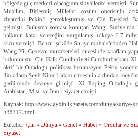
bölgede güç merkezi olacağının sinyallerini vermişti. Sur
Muallim, Birleşmiş Milletler çözüm önerisinin açı
ziyaretini Pekin’i gerçekleştirmiş ve Çin Dışişleri 
gelmişti. Buluşma sonrası konuşan Wang, Suriye’nin k
halkının karar vereceğini vurgulamış, ülkeye 6.7 milya
sözü vermişti. Benzer şekilde Suriye muhalefetinden Ha
Wang Yi, Cenevre müzakereleri öncesinde taraflara yapı
bulunmuştu. Çin Halk Cumhuriyeti Cumhurbaşkanı Xi
aktif bir Ortadoğu politikası benimseyen Pekin yönetim
din adamı Şeyh Nimr’i idam etmesinin ardından meydan
geriliminde devreye girmişti. Xi Jinping Ortadoğu 
Arabistan, Mısır ve İran’ı ziyaret etmişti.
Kaynak: http://www.aydinlikgazete.com/dunya/suriye-kr
h88717.html
Etiketler:
Çin
»
Dünya
»
Genel
»
Haber
»
Ordular ve Sil
Siyaset