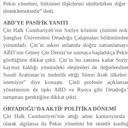
Pekin yönetimi, hükümet ilişkilerini sürdürürken diğer t
desteklemektedir” dedi.
ABD’YE PASİFİK YANITI
Çin Halk Cumhuriyeti’nin Suriye krizinin çözümü noktas
Şanghay Üniversitesi Ortadoğu Çalışmaları bölümünde
yorumladı. Çin’in askeri anlamda doğru zamanlamayı s
ABD’nin Güney Çin Denizi’ne sızmaya başladıkça Pekin
gördüğüne dikkat çekti. Çin’in bu zamana kadar Suriy
kayıtsız kaldığı yönündeki eleştireleri de değerlend
Suudi Arabistan’ın önderlik ettiği Sünni Arab ülkeleri
istemiyor” diye konuştu. Çinli profesör açıklam
yönetiminin de tıpkı ABD ve Rusya gibi Ortadoğu
tartışması gerektiğine dikkat çekti.
ORTADOĞU’DA AKTİF POLİTİKA DÖNEMİ
Çin Halk Cumhuriyeti’nin attığı adım kamuoyunda 
olarak algılansa da Pekin yönetimi bir süredir kurdu