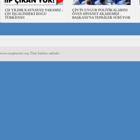
150 YILDIR KAYNAYAN YARAMIZ :
ÇİN’İN UYGUR POLİTİKALARINI
ÇİN İŞGALİNDEKİ DOĞU
ÖVEN DİYANET AKADEMİSİ
TÜRKİSTAN
BAŞKANI’NA TEPKİLER SÜRÜYOR
www.uyghurnet.org Tüm hakları saklıdır