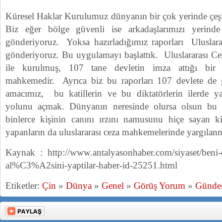
Küresel Haklar Kurulumuz dünyanın bir çok yerinde çeşit
Biz eğer bölge güvenli ise arkadaşlarımızı yerind
gönderiyoruz. Yoksa hazırladığımız raporları Uluslar
gönderiyoruz. Bu uygulamayı başlattık. Uluslararası Ce
ile kurulmuş, 107 tane devletin imza attığı bir
mahkemedir. Ayrıca biz bu raporları 107 devlete de
amacımız, bu katillerin ve bu diktatörlerin ilerde ya
yolunu açmak. Dünyanın neresinde olursa olsun bu k
binlerce kişinin canını ırzını namusunu hiçe sayan k
yapanların da uluslararası ceza mahkemelerinde yargılan
Kaynak : http://www.antalyasonhaber.com/siyaset/beni-ele
al%C3%A2sini-yaptilar-haber-id-25251.html
Etiketler:
Çin
»
Dünya
»
Genel
»
Görüş Yorum
»
Günd