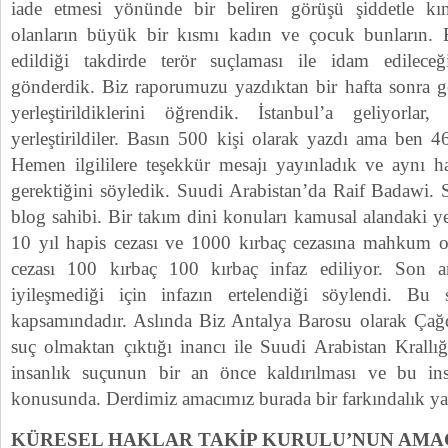
iade etmesi yönünde bir beliren görüşü şiddetle kına
olanların büyük bir kısmı kadın ve çocuk bunların. B
edildiği takdirde terör suçlaması ile idam edilec
gönderdik. Biz raporumuzu yazdıktan bir hafta sonra ge
yerleştirildiklerini öğrendik. İstanbul’a geliyorla
yerleştirildiler. Basın 500 kişi olarak yazdı ama ben 4
Hemen ilgililere teşekkür mesajı yayınladık ve aynı h
gerektiğini söyledik. Suudi Arabistan’da Raif Badawi. S
blog sahibi. Bir takım dini konuları kamusal alandaki yer
10 yıl hapis cezası ve 1000 kırbaç cezasına mahkum o
cezası 100 kırbaç 100 kırbaç infaz ediliyor. Son an
iyileşmediği için infazın ertelendiği söylendi. B
kapsamındadır. Aslında Biz Antalya Barosu olarak Çağ
suç olmaktan çıktığı inancı ile Suudi Arabistan Krallı
insanlık suçunun bir an önce kaldırılması ve bu insa
konusunda. Derdimiz amacımız burada bir farkındalık ya
KÜRESEL HAKLAR TAKİP KURULU’NUN AMA