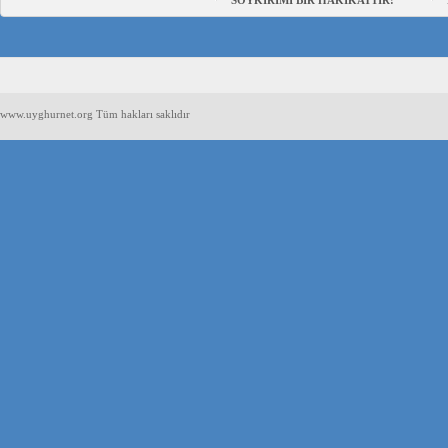
SOYKIRIMI BİR HAKİKATTIR!
www.uyghurnet.org Tüm hakları saklıdır