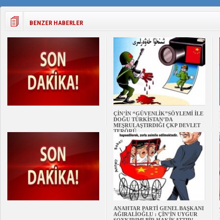
BENZER HABERLER
ÇİN’İN “GÜVENLİK”SÖYLEMİ İLE
DOĞU TÜRKİSTAN’DA
MEŞRULAŞTIRDIĞI ÇKP DEVLET
TERÖRÜ
ANAHTAR PARTİ GENEL BAŞKANI
AĞIRALİOĞLU : ÇİN’İN UYGUR