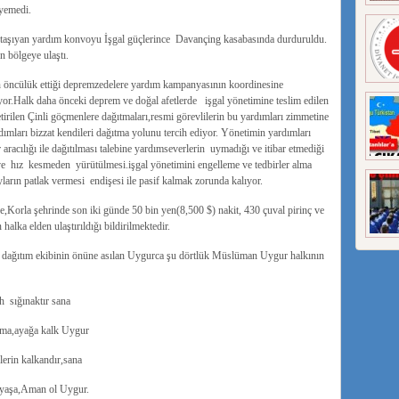
yemedi.
i taşıyan yardım konvoyu İşgal güçlerince Davançing kasabasında durduruldu.
 bölgeye ulaştı.
ın öncülük ettiği depremzedelere yardım kampanyasının koordinesine
iliyor.Halk daha önceki deprem ve doğal afetlerde işgal yönetimine teslim edilen
irilen Çinli göçmenlere dağıtmaları,resmi görevlilerin bu yardımları zimmetine
dımları bizzat kendileri dağıtma yolunu tercih ediyor. Yönetimin yardımları
 aracılığı ile dağıtılması talebine yardımseverlerin uymadığı ve itibar etmediği
e hız kesmeden yürütülmesi.işgal yönetimini engelleme ve tedbirler alma
ların patlak vermesi endişesi ile pasif kalmak zorunda kalıyor.
orla şehrinde son iki günde 50 bin yen(8,500 $) nakit, 430 çuval pirinç ve
alka elden ulaştırıldığı bildirilmektedir.
dağıtım ekibinin önüne asılan Uygurca şu dörtlük Müslüman Uygur halkının
ınaktır sana
ayağa kalk Uygur
 kalkandır,sana
,Aman ol Uygur.