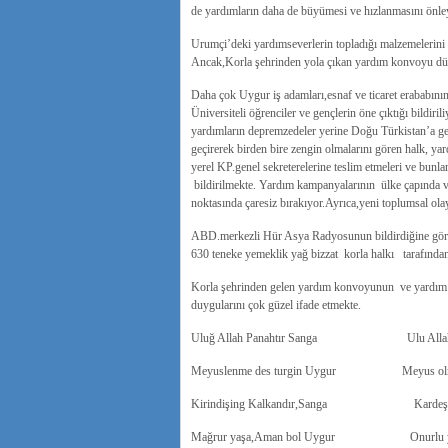
de yardımların daha de büyümesi ve hızlanmasını önle
Urumçi’deki yardımseverlerin topladığı malzemelerin
Ancak,Korla şehrinden yola çıkan yardım konvoyu dün
Daha çok Uygur iş adamları,esnaf ve ticaret erababın
Üniversiteli öğrenciler ve gençlerin öne çıktığı bildir
yardımların depremzedeler yerine Doğu Türkistan’a get
geçirerek birden bire zengin olmalarını gören halk, yar
yerel KP.genel sekreterelerine teslim etmeleri ve bunlar
bildirilmekte. Yardım kampanyalarının ülke çapında v
noktasında çaresiz bırakıyor.Ayrıca,yeni toplumsal olay
ABD.merkezli Hür Asya Radyosunun bildirdiğine göre,K
630 teneke yemeklik yağ bizzat korla halkı tarafından h
Korla şehrinden gelen yardım konvoyunun ve yardım 
duygularını çok güzel ifade etmekte.
Uluğ Allah Panahtır Sanga Ulu Allah sığ
Meyuslenme des turgin Uygur Meyus olma,
Kirindişing Kalkandır,Sanga Kardeşlerin
Mağrur yaşa,Aman bol Uygur Onurlu yaşa