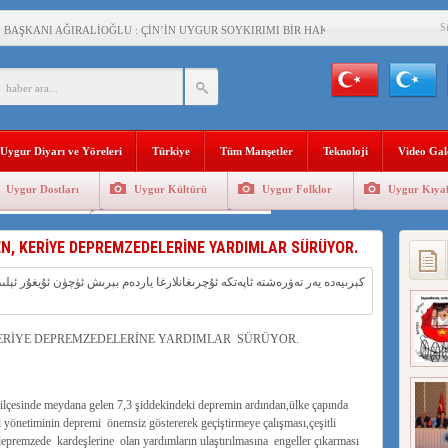
S
BAŞKANI AĞIRALİOĞLU : ÇİN’İN UYGUR SOYKIRIMI BİR HAKİKATTIR!
AN’DAKİ UYGULAMALARI SİSTEMATİK POSTMODERN BİR SOYKIRIMDIR!
AŞKANI DOÇ.DR.KAAN : DOĞU TÜRKİSTAN BİZİM KIRMIZI ÇİZGİMİZDİR!”
 YARAMIZ : ÇİN İŞGALİNDEKİ DOĞU TÜRKİSTAN
Uygur Diyarı ve Yöreleri
Türkiye
Tüm Manşetler
Teknoloji
Video Gal
KALARINI ÖVEN DİYANET AKADEMİSİ BAŞKANI’NA TEPKİLER SÜRÜYOR
Uygur Dostları
Uygur Kültürü
Uygur Folklor
Uygur Kıyaf
İAMI MESAJİ : 05.07.2009 URUMÇİ ŞEHİTLERİNİ RAHMETLE ANIYORUZ
Geleneksel Tip
Uygur Geleneksel Sporlar
LÇİSİ JİANG’İN TRABZON ZİYARETİ
N, KERİYE DEPREMZEDELERİNE YARDIMLAR SÜRÜYOR.
İHLER SULTANI MEHMET”DİZİSİNE GARİP SANSÜR VE HADSIZ İHTAR
BAŞKANI : TEMMUZ AYI,DOĞU TÜRKİSTAN İÇİN KATLİAM AYI DEĞİLDİR !
KERİYE DEPREMZEDELERİNE YARDIMLAR SÜRÜYOR.
RKİSTAN’DA EN AZ 143 BİN UYGUR ÇOCUĞU AİLELERİNDEN KOPARDI
ilçesinde meydana gelen 7,3 şiddekindeki depremin ardından,ülke çapında
 yönetiminin depremi önemsiz göstererek geçiştirmeye çalışması,çeşitli
depremzede kardeşlerine olan yardımların ulaştırılmasına engeller çıkarması