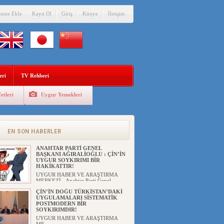
itene Ekle
Kayıt Ol
Giriş
Künye
İletişim
eri
TV Rehberi
etleri
Uygur Yemekleri
EN SON HABERLER
ANAHTAR PARTİ GENEL
BAŞKANI AĞIRALİOĞLU : ÇİN’İN
UYGUR SOYKIRIMI BİR
HAKİKATTIR!
UYGUR HABER VE ARAŞTIRMA
MERKEZİ Anahtar Parti Genel
Başka...
ÇİN’İN DOĞU TÜRKİSTAN’DAKİ
UYGULAMALARI SİSTEMATİK
POSTMODERN BİR
SOYKIRIMDIR!
UYGUR HABER VE ARAŞTIRMA