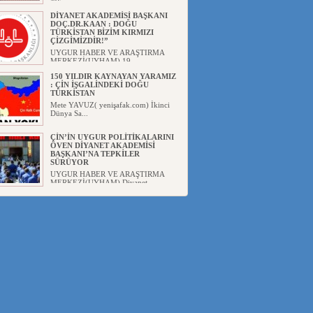
ME...
DİYANET AKADEMİSİ BAŞKANI
DOÇ.DR.KAAN : DOĞU
TÜRKİSTAN BİZİM KIRMIZI
ÇİZGİMİZDİR!”
UYGUR HABER VE ARAŞTIRMA
MERKEZİ(UYHAM) 19...
150 YILDIR KAYNAYAN YARAMIZ
: ÇİN İŞGALİNDEKİ DOĞU
TÜRKİSTAN
Mete YAVUZ( yenişafak.com) İkinci
Dünya Sa...
ÇİN’İN UYGUR POLİTİKALARINI
ÖVEN DİYANET AKADEMİSİ
BAŞKANI’NA TEPKİLER
SÜRÜYOR
UYGUR HABER VE ARAŞTIRMA
MERKEZİ(UYHAM) Diyanet
Akademis...
MHP’DEN URUMÇİ KATLİAMI
MESAJİ : 05.07.2009 URUMÇİ
ŞEHİTLERİNİ RAHMETLE
ANIYORUZ
UYGUR HABER VE ARAŞTIRMA
MERKEZİ(UYHAM) Mill...
ÇİN’İN ANKARA BÜYÜKELÇİSİ
JİANG’İN TRABZON ZİYARETİ
Ali ÖZTÜRK( Güneşbakış Gazetesi
yazarı-Trabzon)Geçt...