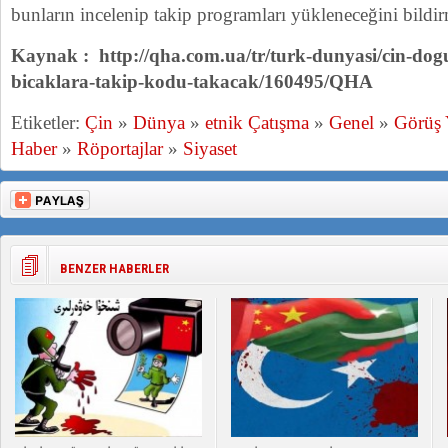
bunların incelenip takip programları yükleneceğini bildir
Kaynak : http://qha.com.ua/tr/turk-dunyasi/cin-dog
bicaklara-takip-kodu-takacak/160495/QHA
Etiketler:
Çin
»
Dünya
»
etnik Çatışma
»
Genel
»
Görüş
Haber
»
Röportajlar
»
Siyaset
BENZER HABERLER