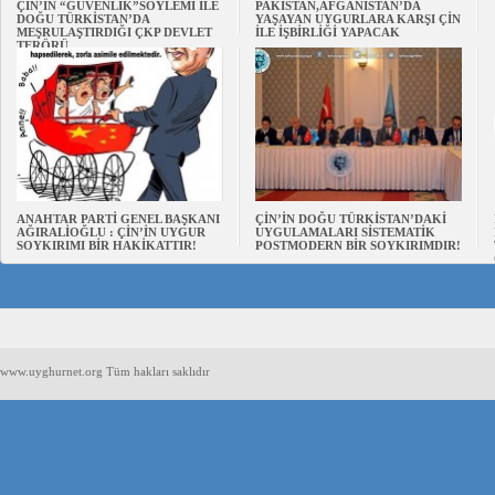
ÇİN’İN “GÜVENLİK”SÖYLEMİ İLE
PAKİSTAN,AFGANİSTAN’DA
DOĞU TÜRKİSTAN’DA
YAŞAYAN UYGURLARA KARŞI ÇİN
MEŞRULAŞTIRDIĞI ÇKP DEVLET
İLE İŞBİRLİĞİ YAPACAK
TERÖRÜ
ANAHTAR PARTİ GENEL BAŞKANI
ÇİN’İN DOĞU TÜRKİSTAN’DAKİ
AĞIRALİOĞLU : ÇİN’İN UYGUR
UYGULAMALARI SİSTEMATİK
SOYKIRIMI BİR HAKİKATTIR!
POSTMODERN BİR SOYKIRIMDIR!
www.uyghurnet.org Tüm hakları saklıdır