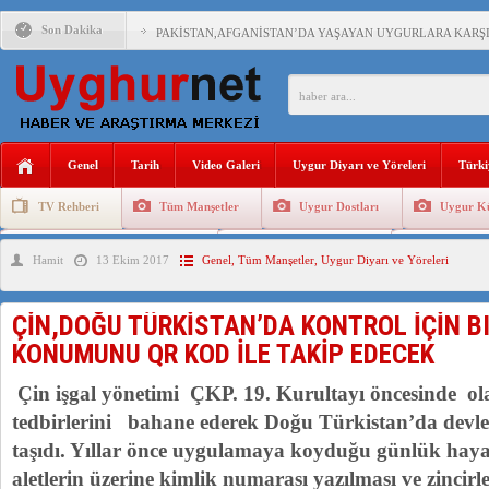
Son Dakika
PAKİSTAN,AFGANİSTAN’DA YAŞAYAN UYGURLARA KARŞI Ç
ANAHTAR PARTİ GENEL BAŞKANI AĞIRALİOĞLU : ÇİN’İN
ÇİN’İN DOĞU TÜRKİSTAN’DAKİ UYGULAMALARI SİSTEM
Genel
Tarih
Video Galeri
Uygur Diyarı ve Yöreleri
Türki
DİYANET AKADEMİSİ BAŞKANI DOÇ.DR.KAAN : DOĞU TÜR
TV Rehberi
Tüm Manşetler
Uygur Dostları
Uygur Kü
150 YILDIR KAYNAYAN YARAMIZ : ÇİN İŞGALİNDEKİ DO
Uygurlarda Düğün ve Cenaze
Uygur Geleneksel Tip
Uygur Gele
Hamit
13 Ekim 2017
Genel
,
Tüm Manşetler
,
Uygur Diyarı ve Yöreleri
ÇİN’İN UYGUR POLİTİKALARINI ÖVEN DİYANET AKADEM
MHP’DEN URUMÇİ KATLİAMI MESAJİ : 05.07.2009 URUM
ÇİN,DOĞU TÜRKİSTAN’DA KONTROL İÇİN B
ÇİN’İN ANKARA BÜYÜKELÇİSİ JİANG’İN TRABZON ZİYAR
KONUMUNU QR KOD İLE TAKİP EDECEK
Çin işgal yönetimi ÇKP. 19. Kurultayı öncesinde ol
tedbirlerini bahane ederek Doğu Türkistan’da devle
taşıdı. Yıllar önce uygulamaya koyduğu günlük hayat
aletlerin üzerine kimlik numarası yazılması ve zincir