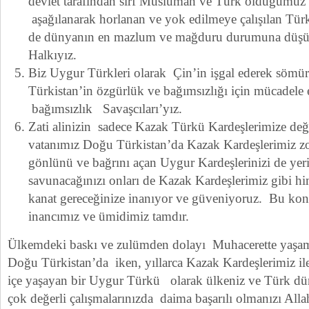
devlet tarafından sırf Müslüman ve Türk olduğumuz i
aşağılanarak horlanan ve yok edilmeye çalışılan Tür
de dünyanın en mazlum ve mağduru durumuna düşü
Halkıyız.
Biz Uygur Türkleri olarak Çin’in işgal ederek söm
Türkistan’in özgürlük ve bağımsızlığı için mücadele
bağımsızlık Savaşcıları’yız.
Zati alinizin sadece Kazak Türkü Kardeşlerimize değil
vatanımız Doğu Türkistan’da Kazak Kardeşlerimiz zo
gönlünü ve bağrını açan Uygur Kardeşlerinizi de yer
savunacağınızı onları de Kazak Kardeşlerimiz gibi hi
kanat gereceğinize inanıyor ve güveniyoruz. Bu konu
inancımız ve ümidimiz tamdır.
Ülkemdeki baskı ve zulümden dolayı Muhacerette yaşa
Doğu Türkistan’da iken, yıllarca Kazak Kardeşlerimiz i
içe yaşayan bir Uygur Türkü olarak ülkeniz ve Türk dün
çok değerli çalışmalarınızda daima başarılı olmanızı Alla