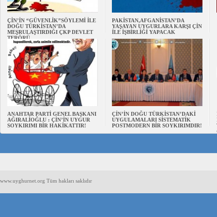
ÇİN’İN “GÜVENLİK”SÖYLEMİ İLE
PAKİSTAN,AFGANİSTAN’DA
DOĞU TÜRKİSTAN’DA
YAŞAYAN UYGURLARA KARŞI ÇİN
MEŞRULAŞTIRDIĞI ÇKP DEVLET
İLE İŞBİRLİĞİ YAPACAK
TERÖRÜ
ANAHTAR PARTİ GENEL BAŞKANI
ÇİN’İN DOĞU TÜRKİSTAN’DAKİ
AĞIRALİOĞLU : ÇİN’İN UYGUR
UYGULAMALARI SİSTEMATİK
SOYKIRIMI BİR HAKİKATTIR!
POSTMODERN BİR SOYKIRIMDIR!
www.uyghurnet.org Tüm hakları saklıdır