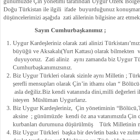
günümüzde Çin yönetimi tarafından Uygur Özerk Bölgesi
Doğu Türkistan ile ilgili ifade buyurduğunuz konuşmanız
düşüncelerimizi aşağıda zati alilerinin bilgisine arz etme
Sayın Cumhurbaşkanımız ;
Uygur Kardeşleriniz olarak zati alinizi Türkistanı’mı
büyüğü ve Aksakalı(Yurt Kattası) olarak bilmekten 
duyuyoruz. Zati aliniz aynı zamanda biz Uygur Tür
Cumhurbaşkanımızsınız.
Biz Uygur Türkleri olarak sizinle aynı Milletin ; Türk
şerefli mensupları olarak Çin’in ithamı olan “ Bölücü
asla değiliz.Biz kendi vatanında dini,milli değerleri i
isteyen Müslüman Uygurlarız.
Biz Uygur Kardeşleriniz, Çin yönetiminin “Bölücü,T
aksine ; günümüzde kendi öz ana vatanımızda Çin d
kurbanları durumuna düşürülmüş Türk Milletinin m
Biz Uygur Türkleri başka bir devletin baskı ve zul