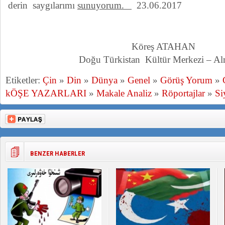
derin saygılarımı
sunuyorum.
23.06.2017
Köreş ATAHAN
Doğu Türkistan Kültür Merkezi – A
Etiketler:
Çin
»
Din
»
Dünya
»
Genel
»
Görüş Yorum
»
kÖŞE YAZARLARI
»
Makale Analiz
»
Röportajlar
»
Si
BENZER HABERLER